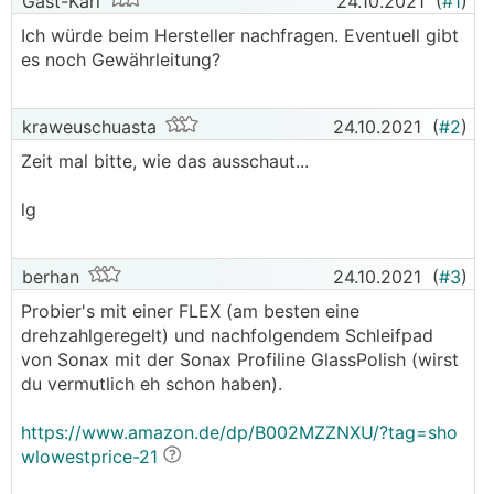
Gast-Karl
24.10.2021
(
#1
)
Ich würde beim Hersteller nachfragen. Eventuell gibt
es noch Gewährleitung?
kraweuschuasta
24.10.2021
(
#2
)
Zeit mal bitte, wie das ausschaut...
lg
berhan
24.10.2021
(
#3
)
Probier's mit einer FLEX (am besten eine
drehzahlgeregelt) und nachfolgendem Schleifpad
von Sonax mit der Sonax Profiline GlassPolish (wirst
du vermutlich eh schon haben).
https://www.amazon.de/dp/B002MZZNXU/?tag=sho
wlowestprice-21