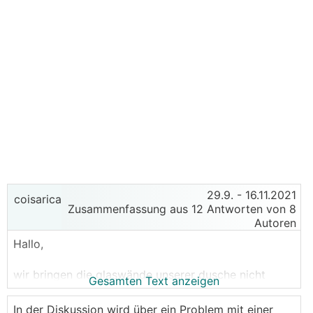
29.9.
- 16.11.2021
coisarica
Zusammenfassung aus 12 Antworten von 8
Autoren
Hallo,
wir bringen die glaswände unserer dusche nicht
Gesamten Text anzeigen
mehr sauber. optisch schaut es nach kalkflecken aus
(so wie eingetrocknete wassertropfen), aber
In der Diskussion wird über ein Problem mit einer