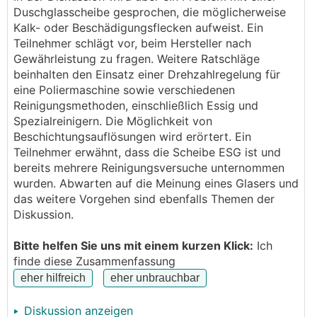
nachdem ich wirklich schon alle möglichen - und
Duschglasscheibe gesprochen, die möglicherweise
unmöglichen - reiniger probiert habe, gehe ich von
Kalk- oder Beschädigungsflecken aufweist. Ein
glaskorrosion aus.
Teilnehmer schlägt vor, beim Hersteller nach
Gewährleistung zu fragen. Weitere Ratschläge
bin jetzt probehalber mal mit einer glaspolitur von
beinhalten den Einsatz einer Drehzahlregelung für
sonax (eigentlich für autoscheiben) mit einem filzpad
eine Poliermaschine sowie verschiedenen
und einem exzenterschleifer dran gegangen.
Reinigungsmethoden, einschließlich Essig und
subjektiv fühlte sich das glas danach etwas glatter
Spezialreinigern. Die Möglichkeit von
an, aber die o.g. flecken blieben.
Beschichtungsauflösungen wird erörtert. Ein
jetzt gibt es da natürlich professionellere maschinen
Teilnehmer erwähnt, dass die Scheibe ESG ist und
und sicher bessere politueren, aber da das ganze
bereits mehrere Reinigungsversuche unternommen
halt auch nicht wenig kostet und der erfolg ungewiss
wurden. Abwarten auf die Meinung eines Glasers und
ist, wollte ich da noch nicht zuviel investieren.
das weitere Vorgehen sind ebenfalls Themen der
Diskussion.
hat da jemand erfahrung in der richtung?
Bitte helfen Sie uns mit einem kurzen Klick:
Ich
foto hab ich leider noch nicht geschafft (bekomm's
finde diese Zusammenfassung
nicht scharf).
Diskussion anzeigen