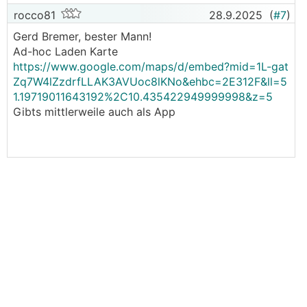
rocco81
28.9.2025
(
#7
)
Gerd Bremer, bester Mann!
Ad-hoc Laden Karte
https://www.google.com/maps/d/embed?mid=1L-gat
Zq7W4lZzdrfLLAK3AVUoc8lKNo&ehbc=2E312F&ll=5
1.19719011643192%2C10.435422949999998&z=5
Gibts mittlerweile auch als App