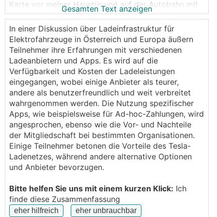
Karte vor meiner Haustür und auf der Autobahn mit
Gesamten Text anzeigen
einem IONITY Abo. Aber Ich muss oft ins Ausland
oder in viele unterschiedliche Regionen in Österreich
In einer Diskussion über Ladeinfrastruktur für
fahren und da funktioniert die Karte dann bei den
Elektrofahrzeuge in Österreich und Europa äußern
lokalen Anbietern nicht bzw. weiß ich dann auch
Teilnehmer ihre Erfahrungen mit verschiedenen
nicht mit was für einem Preis ich tanke.
Ladeanbietern und Apps. Es wird auf die
Gibt es eine Ladekarte die sich bewährt hat die
Verfügbarkeit und Kosten der Ladeleistungen
überall in Österreich+Umgebung funktioniert und
eingegangen, wobei einige Anbieter als teurer,
einen allgemein guten kWh Preis (<0.50€ pro kWh)
andere als benutzerfreundlich und weit verbreitet
pro Anbieter hat? Ich kann mir nicht vorstellen 4-5
wahrgenommen werden. Die Nutzung spezifischer
Anbieter-Abos zu haben um diese dann nur
Apps, wie beispielsweise für Ad-hoc-Zahlungen, wird
gelegentlich zu nutzen sondern hätte gerne 1 bis
angesprochen, ebenso wie die Vor- und Nachteile
Max. 2 Ladekarten mit dem man in ganz Österreich
der Mitgliedschaft bei bestimmten Organisationen.
gut bedient ist ohne sich ständig an- und abmelden
Einige Teilnehmer betonen die Vorteile des Tesla-
zu müssen.
Ladenetzes, während andere alternative Optionen
und Anbieter bevorzugen.
Gibt es solche All-in-one Lösungen am Markt und
Bitte helfen Sie uns mit einem kurzen Klick:
Ich
hat jemand schon positive Erfahrungen damit
finde diese Zusammenfassung
gemacht? Und wenn nicht, was für Alternativen gibt