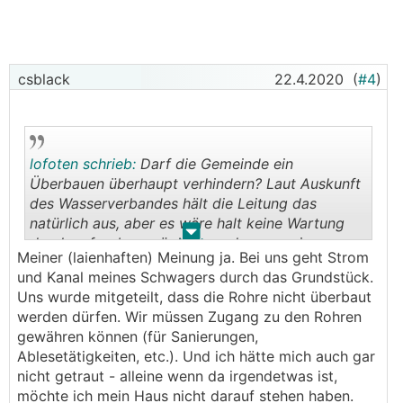
csblack
22.4.2020
(
#4
)
lofoten schrieb:
Darf die Gemeinde ein
Überbauen überhaupt verhindern? Laut Auskunft
des Wasserverbandes hält die Leitung das
natürlich aus, aber es wäre halt keine Wartung
.
.
durch aufgraben möglich sondern nur eine
Meiner (laienhaften) Meinung ja. Bei uns geht Strom
Sanierung von außerhalb (was aber angeblich
und Kanal meines Schwagers durch das Grundstück.
auch geht)
Uns wurde mitgeteilt, dass die Rohre nicht überbaut
werden dürfen. Wir müssen Zugang zu den Rohren
gewähren können (für Sanierungen,
Ablesetätigkeiten, etc.). Und ich hätte mich auch gar
nicht getraut - alleine wenn da irgendetwas ist,
möchte ich mein Haus nicht darauf stehen haben.