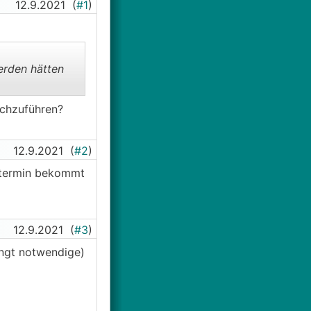
12.9.2021
(
#1
)
erden hätten
rchzuführen?
12.9.2021
(
#2
)
gstermin bekommt
12.9.2021
(
#3
)
ingt notwendige)