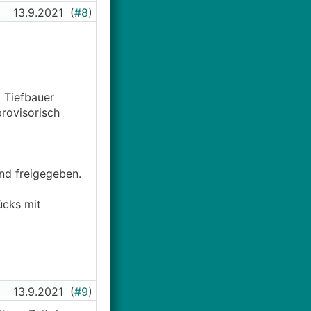
13.9.2021
(
#8
)
 Tiefbauer
provisorisch
nd freigegeben.
ücks mit
13.9.2021
(
#9
)