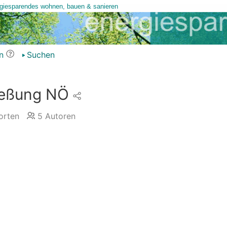
n
Suchen
ießung NÖ
rten
5
Autoren