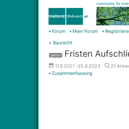
Forum
Mein Forum
Registriere
«
Baurecht
Fristen Aufschl
·gelöst·
11.9.2021
-25.9.2023
21
Antwo
Zusammenfassung