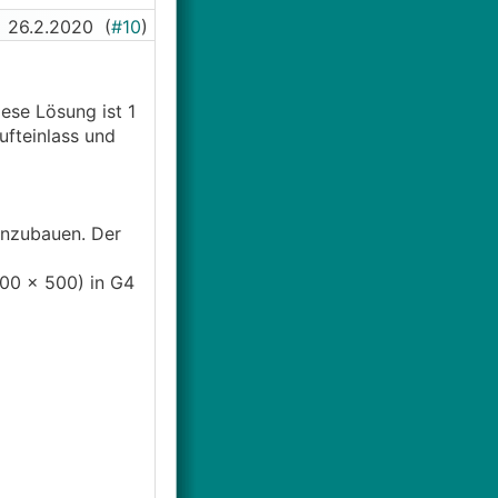
26.2.2020
(
#10
)
iese Lösung ist 1
ufteinlass und
einzubauen. Der
500 x 500) in G4