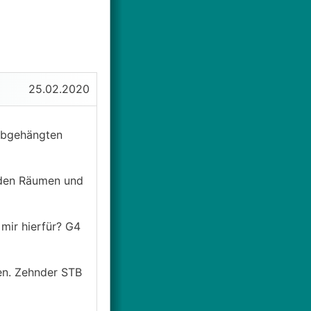
25.02.2020
 abgehängten
in den Räumen und
 mir hierfür? G4
nen. Zehnder STB