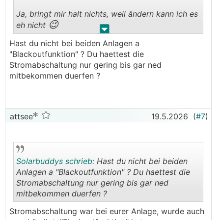
Ja, bringt mir halt nichts, weil ändern kann ich es
😉
eh nicht
.
.
Hast du nicht bei beiden Anlagen a
Wenn ich jetzt die Vorzählersicherung "abschalte"
"Blackoutfunktion" ? Du haettest die
müsste ich vom Speicher versorgt werden, oder?
Stromabschaltung nur gering bis gar ned
mitbekommen duerfen ?
attsee
19.5.2026
(
#7
)
Solarbuddys schrieb:
Hast du nicht bei beiden
Anlagen a "Blackoutfunktion" ? Du haettest die
Stromabschaltung nur gering bis gar ned
mitbekommen duerfen ?
.
.
Stromabschaltung war bei eurer Anlage, wurde auch