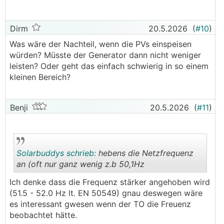
Trafo), da war dann nix mit der
"Blackoutfunktion"
Aus Interesse (als technisches Nockabazl) :
Dirm
20.5.2026
(
#10
)
warum wird die Netzfrequenz angehoben? Damit
Was wäre der Nachteil, wenn die PVs einspeisen
die
WR
abschalten?
würden? Müsste der Generator dann nicht weniger
leisten? Oder geht das einfach schwierig in so einem
kleinen Bereich?
Benji
20.5.2026
(
#11
)
Solarbuddys schrieb:
hebens die Netzfrequenz
an (oft nur ganz wenig z.b 50,1Hz
Ich denke dass die Frequenz stärker angehoben wird
.
.
(51.5 - 52.0 Hz lt. EN 50549) gnau deswegen wäre
es interessant gwesen wenn der TO die Freuenz
beobachtet hätte.