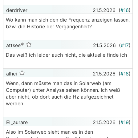
wo die Historie?
derdriver
21.5.2026
(
#16
)
Ist dann schwierig weil ich nicht immer vor Ort
Wo kann man sich den die Frequenz anzeigen lassen,
bin und auch nicht weiß wann der Netzbetreiber
bzw. die Historie der Vergangenheit?
wieder den Generator in Betrieb nimmt,
verständigt wird man ja nicht, nur bei einer
Stromabschaltung. (Gestern war's am Vormittag,
attsee
21.5.2026
(
#17
)
heute kurz am Nachmittag)
Das weiß ich leider auch nicht, die aktuelle finde ich
alhei
21.5.2026
(
#18
)
Wenn, dann müsste man das in Solarweb (am
Computer) unter Analyse sehen können. Ich weiß
aber nicht, ob dort auch die Hz aufgezeichnet
werden.
El_aurare
21.5.2026
(
#19
)
Also im Solarweb sieht man es in den