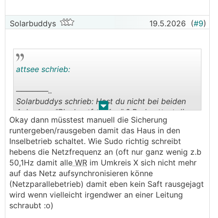
Solarbuddys
19.5.2026
(
#9
)
attsee schrieb:
──────..
Solarbuddys schrieb: Hast du nicht bei beiden
.
.
Anlagen a "Blackoutfunktion" ? Du haettest die
Okay dann müsstest manuell die Sicherung
Stromabschaltung nur gering bis gar ned
runtergeben/rausgeben damit das Haus in den
mitbekommen duerfen ?
Inselbetrieb schaltet. Wie Sudo richtig schreibt
───────────────
hebens die Netzfrequenz an (oft nur ganz wenig z.b
50,1Hz damit alle
WR
im Umkreis X sich nicht mehr
Stromabschaltung war bei eurer Anlage, wurde
auf das Netz aufsynchronisieren könne
auch angekündigt, "Blackoutfunktion" hat super
(Netzparallebetrieb) damit eben kein Saft rausgejagt
👍
funktioniert
wird wenn vielleicht irgendwer an einer Leitung
Bei der Fronius Anlage gab es keine Abschaltung,
schraubt :o)
aber wie oben geschrieben (Generator beim