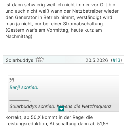
Ist dann schwierig weil ich nicht immer vor Ort bin
und auch nicht weiß wann der Netzbetreiber wieder
den Generator in Betrieb nimmt, verständigt wird
man ja nicht, nur bei einer Stromabschaltung.
(Gestern war's am Vormittag, heute kurz am
Nachmittag)
Solarbuddys
20.5.2026
(
#13
)
Benji schrieb:
──────..
Solarbuddys schrieb: hebens die Netzfrequenz
.
.
an (oft nur ganz wenig z.b 50,1Hz
Korrekt, ab 50,X kommt in der Regel die
───────────────
Leistungsreduktion, Abschaltung dann ab 51,5+