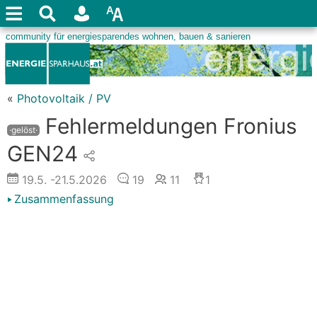
«
Photovoltaik / PV
Fehlermeldungen Fronius
·gelöst·
GEN24
19.5.
-21.5.2026
19
11
1
Zusammenfassung