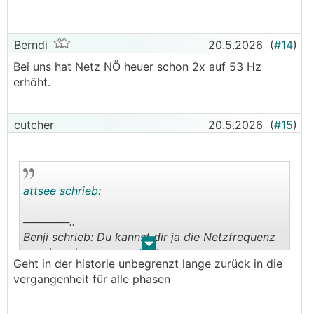
Ich denke dass die Frequenz stärker angehoben
wird (51.5 - 52.0 Hz lt. EN 50549) gnau
deswegen wäre es interessant gwesen wenn der
Berndi
20.5.2026
(
#14
)
TO die Freuenz beobachtet hätte.
Bei uns hat Netz NÖ heuer schon 2x auf 53 Hz
erhöht.
cutcher
20.5.2026
(
#15
)
attsee schrieb:
──────..
Benji schrieb: Du kannst dir ja die Netzfrequenz
.
.
anzeigen lassen...
Geht in der historie unbegrenzt lange zurück in die
───────────────
vergangenheit für alle phasen
Geht aber nur der aktuelle Wert, oder sieht man