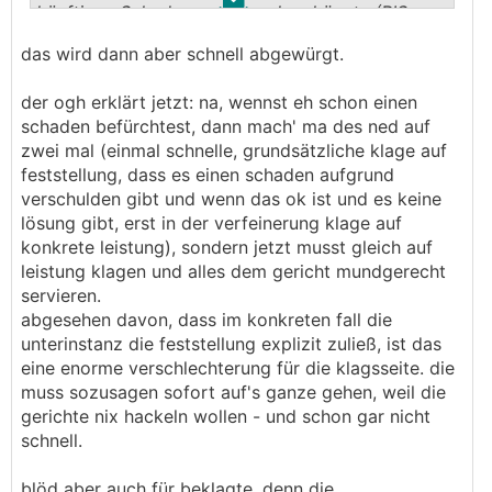
.
.
künftigen Schadens verursachen könnte (RIS-
bejaht in ständiger Rechtsprechung ein
Justiz RS0038976; RS0038865 ua; Fasching in
Feststellungsinteresse schon dann, wenn nur die
das wird dann aber schnell abgewürgt.
Fasching/Konecny2 II § 228 Rz 55).
Möglichkeit offen bleibt, dass das schädigende
Ereignis den Eintritt eines künftigen Schadens
der ogh erklärt jetzt: na, wennst eh schon einen
verursachen könnte (RIS-Justiz RS0038976;
schaden befürchtest, dann mach' ma des ned auf
RS0038865 ua; Fasching in Fasching/Konecny2 II
zwei mal (einmal schnelle, grundsätzliche klage auf
§ 228 Rz 55).
feststellung, dass es einen schaden aufgrund
verschulden gibt und wenn das ok ist und es keine
Das rechtliche Interesse an der begehrten
lösung gibt, erst in der verfeinerung klage auf
Feststellung wird hingegen dann verneint, wenn
konkrete leistung), sondern jetzt musst gleich auf
dem Kläger entweder ein einfacherer Weg zur
leistung klagen und alles dem gericht mundgerecht
Erreichung desselben Ziels zur Verfügung steht,
servieren.
oder wenn er bereits die Möglichkeit hat,
abgesehen davon, dass im konkreten fall die
weitergehenden Rechtsschutz zu erhalten
unterinstanz die feststellung explizit zuließ, ist das
(„Subsidiarität der Feststellungsklage“).
eine enorme verschlechterung für die klagsseite. die
Regelmäßig verneint wird das
muss sozusagen sofort auf's ganze gehen, weil die
Feststellungsinteresse, wenn der Kläger seinen
gerichte nix hackeln wollen - und schon gar nicht
Anspruch bereits zur Gänze mit Leistungsklage
schnell.
geltend machen kann, die Möglichkeit der
Leistungsklage verdrängt bei gleichem
blöd aber auch für beklagte, denn die