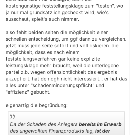
Rechtsschutzeffekt die Feststellungsklage
kostengünstige feststellungsklage zum "testen", wo
(Rechberger/Klicka in Rechberger, ZPO³ § 228 Rz
ja nur mal grundsätzlich gecheckt wird, wie's
10 mwN; RIS-Justiz RS0038849; RS0038817;
ausschaut, spielt's auch nimmer.
RS0039021; ua 9 Ob 85/09d; 8 Ob 132/10k; 5 Ob
246/10b; 6 Ob 9/11h; 3 Ob 49/12w; auch,
also fehlt beiden seiten die möglichkeit einer
wenngleich mit Vorbehalt: 1 Ob 251/11k).
schnellen entscheidung, um ggf dann zu vergleichen.
jetzt muss jede seite sofort und voll riskieren. die
Vom Geschädigten wird auch verlangt, zur
möglichkeit, dass es nach einem
Ermittlung der Schadenshöhe naheliegende und
feststellungsverfahren gar keine explizite
zweckmäßige Maßnahmen zu ergreifen, um auf
leistungsklage mehr braucht, weil die unterlegene
diese Weise die Voraussetzungen für die
partei z.b. wegen offensichtlichkeit das ergebnis
Schadensbezifferung in einer Leistungsklage zu
akzeptiert, hat den ogh nicht interessiert... er hat das
schaffen (RIS-Justiz RS0118968; 3 Ob 39/12w; sa
alles unter "schadenminderungspflicht" und
Brenn, Feststellungsbegehren versus
"effizienz" gebucht.
„Naturalrestitution“, EvBl 2012/109 [762]).
eigenartig die begründung:
2.3. Die ältere Rechtsprechung des Obersten
Gerichtshofs hat in Anlegerschadensfällen ein
Feststellungsinteresse des Klägers dann bejaht,
Da der Schaden des Anlegers
bereits im Erwerb
wenn er das erworbene Anlageprodukt noch
des ungewollten Finanzprodukts lag,
ist der