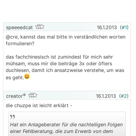
versus „Naturalrestitution“ ÖJZ 2012/109, 762;
Prückner, Zum Feststellungsanspruch des
geschädigten Anlegers: Feststellungsklage trotz
möglicher Leistungsklage? Zak 2012, 327). Da
speeeedcat
16.1.2013
(
#1
)
der Schaden des Anlegers bereits im Erwerb des
@cre, kannst das mal bitte in verständlichen worten
ungewollten Finanzprodukts lag, ist der
formulieren?
Ersatzanspruch grundsätzlich nicht von dessen
späterer Kursentwicklung abhängig (6 Ob 9/11h;
das fachchinesisch ist zumindest für mich sehr
4 Ob 200/10f; 5 Ob 246/10b; 8 Ob 132/10k), die
mühsam, muss mir die beiträge 3x oder öfters
Herausgabe der Wertpapiere ist nur eine Form
duchlesen, damit ich ansatzweise verstehe, um was
des Bereicherungsausgleichs.
es geht.
Diese Variante des Leistungsbegehrens steht
auch gegenüber dem bloßen Anlageberater zu,
creator
16.1.2013
(
#2
)
von dem die Finanzprodukte nicht erworben
wurden (10 Ob 11/07a; 5 Ob 246/10b; 7 Ob
die chuzpe ist leicht erklärt -
77/10i, 6 Ob 9/11h; 8 Ob 135/10a je mwH; ecolex
2011/312, 807 [Wilhelm]). In der im vorliegenden
Verfahren zu beurteilenden Konstellation eines
Hat ein Anlageberater für die nachteiligen Folgen
vereitelten Verkaufs ist ebensowenig ein Grund
einer Fehlberatung, die zum Erwerb von dem