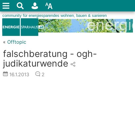
«
Offtopic
falschberatung - ogh-
judikaturwende
16.1.2013
2