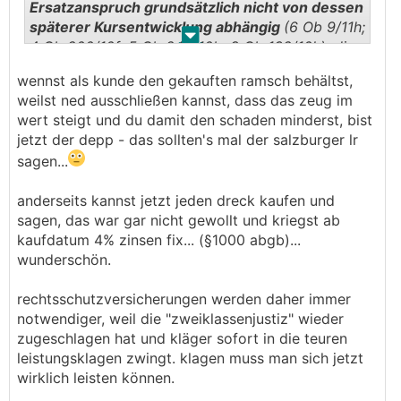
nicht veräußert hatte und weder rechnerischen
Ersatzanspruch grundsätzlich nicht von dessen
Geldersatz noch „Naturalrestitution“ in Form einer
späterer Kursentwicklung abhängig
(6 Ob 9/11h;
.
.
beidseitigen Rückabwicklung begehrt hat, weil
4 Ob 200/10f; 5 Ob 246/10b; 8 Ob 132/10k), die
der Ersatzanspruch vor der Realisierung nicht
Herausgabe der Wertpapiere ist nur eine Form
beziffert werden könne (9 Ob 53/03i; 8 Ob
wennst als kunde den gekauften ramsch behältst,
des Bereicherungsausgleichs.
123/05d).
weilst ned ausschließen kannst, dass das zeug im
wert steigt und du damit den schaden minderst, bist
Diese Rechtsprechung, die praktisch von einem
jetzt der depp - das sollten's mal der salzburger lr
unbeschränkten Wahlrecht zwischen Leistungs-
sagen...
und Feststellungsbegehren ausging, ist im
Wesentlichen als überholt zu betrachten.
anderseits kannst jetzt jeden dreck kaufen und
sagen, das war gar nicht gewollt und kriegst ab
kaufdatum 4% zinsen fix... (§1000 abgb)...
wunderschön.
rechtsschutzversicherungen werden daher immer
notwendiger, weil die "zweiklassenjustiz" wieder
zugeschlagen hat und kläger sofort in die teuren
leistungsklagen zwingt. klagen muss man sich jetzt
wirklich leisten können.