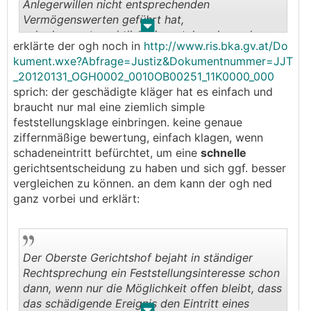
ersichtlich, der Geschädigten diesen Anspruch
Anlegerwillen nicht entsprechenden
gegen den Berater zu verweigern (8 Ob 129/10v).
Vermögenswerten geführt hat,
.
.
Dem Argument des Berufungsgerichts, es würde
schadenersatzrechtlich einzustehen, kann der
erklärte der ogh noch in
http://www.ris.bka.gv.at/Do
dadurch eine Lage hergestellt, die vor der
Anleger jedenfalls dann Geldersatz verlangen,
kument.wxe?Abfrage=Justiz&Dokumentnummer=JJT
Fehlberatung nie bestanden habe, ist
wenn der Berater den Naturalersatz (Ersatz des
_20120131_OGH0002_0010OB00251_11K0000_000
entgegenzuhalten, dass die Klägerin genau in
Erwerbspreises gegen Rückstellung der
sprich: der geschädigte kläger hat es einfach und
jenen Vermögensstand versetzt würde, in dem
erworbenen Werte) ablehnt oder Schadenersatz
braucht nur mal eine ziemlich simple
sie sich nach den Feststellungen ohne die
überhaupt verweigert. Ist der rechnerische
feststellungsklage einbringen. keine genaue
strittige Beratung befunden hätte. Auf die Lage
Schaden nicht bezifferbar - etwa weil der
ziffernmäßige bewertung, einfach klagen, wenn
des Ersatzpflichtigen, die sich durch den
Anleger das Erworbene noch hat -, kann er ein
schadeneintritt befürchtet, um eine
schnelle
Schadenersatz zwangsläufig verschlechtert,
auf Feststellung der Geldersatzpflicht gerichtetes
gerichtsentscheidung zu haben und sich ggf. besser
kommt es nicht an.
Feststellungsbegehren erheben.
vergleichen zu können. an dem kann der ogh ned
ganz vorbei und erklärt:
2.2. Jede Feststellungsklage erfordert nach §
228 ZPO ein rechtliches Interesse an der
alsbaldigen gerichtlichen Feststellung eines
Rechtsverhältnisses oder Rechts und eine
Der Oberste Gerichtshof bejaht in ständiger
tatsächliche Gefährdung der Rechtssphäre des
Rechtsprechung ein Feststellungsinteresse schon
Klägers, diese Voraussetzung ist in jeder Lage
dann, wenn nur die Möglichkeit offen bleibt, dass
des Verfahrens von Amts wegen zu prüfen (RIS-
das schädigende Ereignis den Eintritt eines
Justiz RS0039123). Der Oberste Gerichtshof