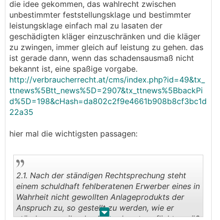
die idee gekommen, das wahlrecht zwischen
unbestimmter feststellungsklage und bestimmter
leistungsklage einfach mal zu lasaten der
geschädigten kläger einzuschränken und die kläger
zu zwingen, immer gleich auf leistung zu gehen. das
ist gerade dann, wenn das schadensausmaß nicht
bekannt ist, eine spaßige vorgabe.
http://verbraucherrecht.at/cms/index.php?id=49&tx_
ttnews%5Btt_news%5D=2907&tx_ttnews%5BbackPi
d%5D=198&cHash=da802c2f9e4661b908b8cf3bc1d
22a35
hier mal die wichtigsten passagen:
2.1. Nach der ständigen Rechtsprechung steht
einem schuldhaft fehlberatenen Erwerber eines in
Wahrheit nicht gewollten Anlageprodukts der
Anspruch zu, so gestellt zu werden, wie er
.
.
stünde, wenn ihn der Anlageberater pflichtgemäß