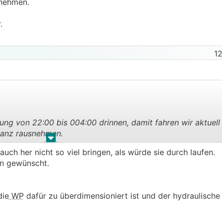
snehmen.
.
12
ung von 22:00 bis 004:00 drinnen, damit fahren wir aktuell
ganz rausnehmen.
.
.
ch her nicht so viel bringen, als würde sie durch laufen.
hr.
rn gewünscht.
die
WP
dafür zu überdimensioniert ist und der hydraulische