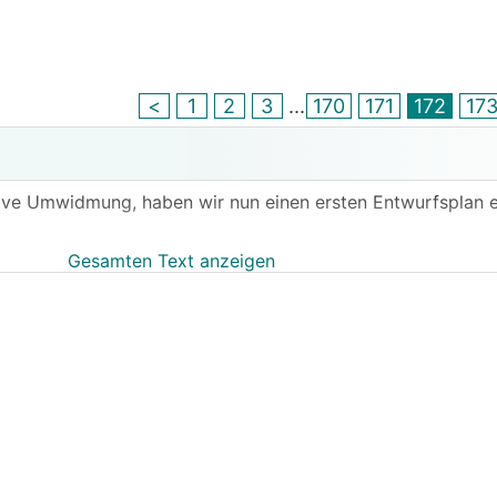
<
1
2
3
...
170
171
172
17
ive Umwidmung, haben wir nun einen ersten Entwurfsplan er
Gesamten Text anzeigen