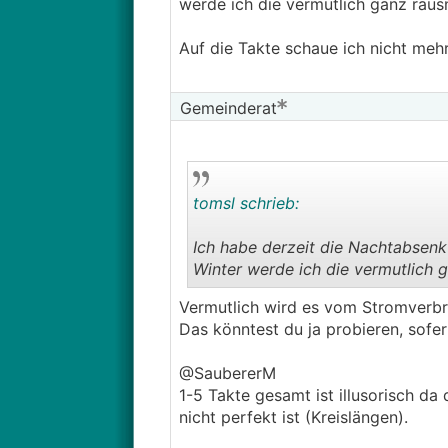
werde ich die vermutlich ganz rau
Auf die Takte schaue ich nicht mehr
Gemeinderat
tomsl schrieb:
Ich habe derzeit die Nachtabsenk
Winter werde ich die vermutlich 
Vermutlich wird es vom Stromverbrau
Auf die Takte schaue ich nicht me
Das könntest du ja probieren, sofe
@SaubererM
1-5 Takte gesamt ist illusorisch da 
nicht perfekt ist (Kreislängen).