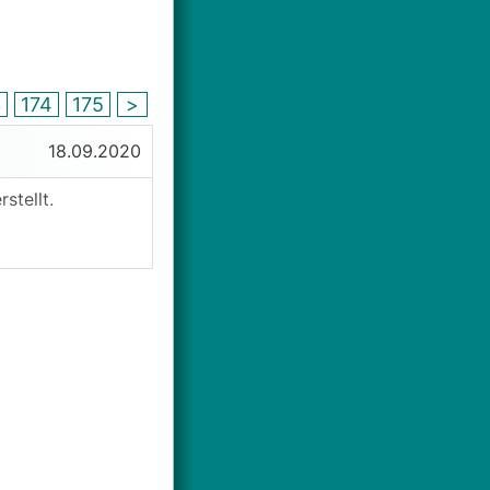
3
174
175
>
18.09.2020
stellt.