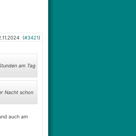
2.11.2024
(
#3421
)
 Stunden am Tag
ber Nacht schon
 und auch am