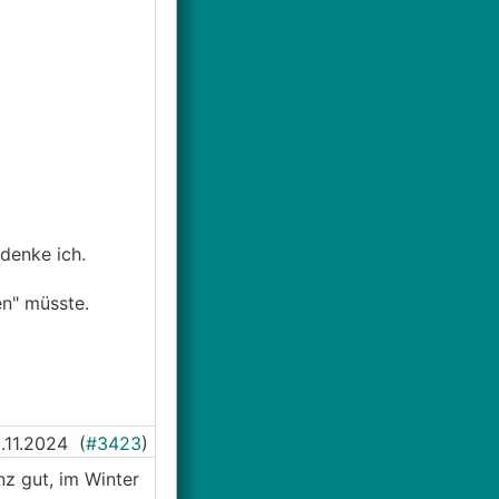
denke ich.
en" müsste.
.11.2024
(
#3423
)
nz gut, im Winter