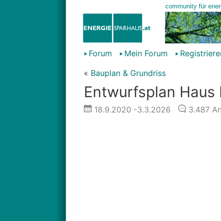
Forum
Mein Forum
Registriere
«
Bauplan & Grundriss
Entwurfsplan Haus 
18.9.2020
-3.3.2026
3.487
An