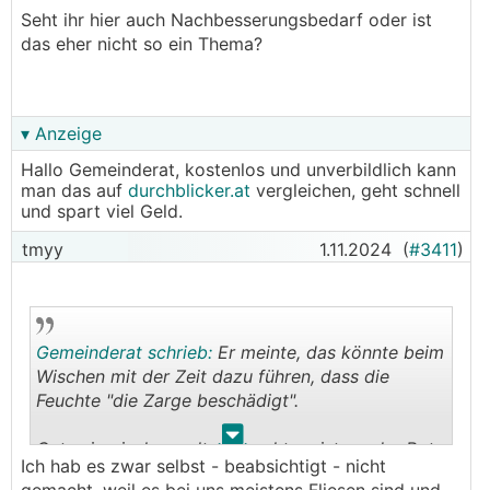
Seht ihr hier auch Nachbesserungsbedarf oder ist
das eher nicht so ein Thema?
▾ Anzeige
Hallo Gemeinderat, kostenlos und unverbildlich kann
man das auf
durchblicker.at
vergleichen, geht schnell
und spart viel Geld.
tmyy
1.11.2024
(
#3411
)
Gemeinderat schrieb:
Er meinte, das könnte beim
Wischen mit der Zeit dazu führen, dass die
Feuchte "die Zarge beschädigt".
.
.
Gut, wir wischen selten, macht meistens der Bot
Ich hab es zwar selbst - beabsichtigt - nicht
- und das ganz ok (ist ja nicht viel Fläche).