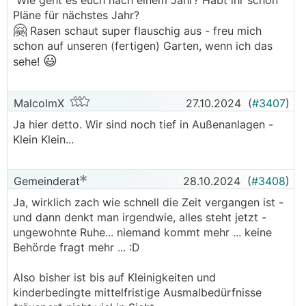
Wie geht es euch nach einem Jahr? Habt ihr schon
Pläne für nächstes Jahr?
🤗
Rasen schaut super flauschig aus - freu mich
schon auf unseren (fertigen) Garten, wenn ich das
😃
sehe!
MalcolmX
27.10.2024
(
#3407
)
Ja hier detto. Wir sind noch tief in Außenanlagen -
Klein Klein...
Gemeinderat
28.10.2024
(
#3408
)
Ja, wirklich zach wie schnell die Zeit vergangen ist -
und dann denkt man irgendwie, alles steht jetzt -
ungewohnte Ruhe... niemand kommt mehr ... keine
Behörde fragt mehr ... :D
Also bisher ist bis auf Kleinigkeiten und
kinderbedingte mittelfristige Ausmalbedürfnisse