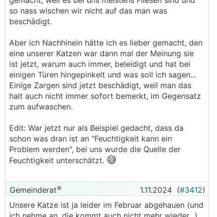
gemacht, weil es bei uns meistens Fliesen sind und
so nass wischen wir nicht auf das man was
Seht ihr hier auch Nachbesserungsbedarf oder
beschädigt.
ist das eher nicht so ein Thema?
Aber ich Nachhinein hätte ich es lieber gemacht, den
eine unserer Katzen war dann mal der Meinung sie
ist jetzt, warum auch immer, beleidigt und hat bei
einigen Türen hingepinkelt und was soll ich sagen...
Einige Zargen sind jetzt beschädigt, weil man das
halt auch nicht immer sofort bemerkt, im Gegensatz
zum aufwaschen.
Edit: War jetzt nur als Beispiel gedacht, dass da
schon was dran ist an "Feuchtigkeit kann ein
Problem werden", bei uns wurde die Quelle der
😅
Feuchtigkeit unterschätzt.
Gemeinderat
1.11.2024
(
#3412
)
Unsere Katze ist ja leider im Februar abgehauen (und
ich nehme an, die kommt auch nicht mehr wieder...)