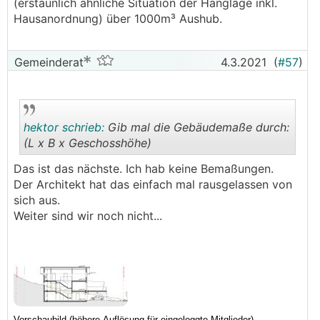
.
.
(erstaunlich ähnliche Situation der Hanglage inkl.
Hausanordnung) über 1000m³ Aushub.
Gemeinderat
4.3.2021
(
#57
)
hektor schrieb:
Gib mal die Gebäudemaße durch:
(L x B x Geschosshöhe)
Das ist das nächste. Ich hab keine Bemaßungen.
.
.
Der Architekt hat das einfach mal rausgelassen von
sich aus.
Weiter sind wir noch nicht...