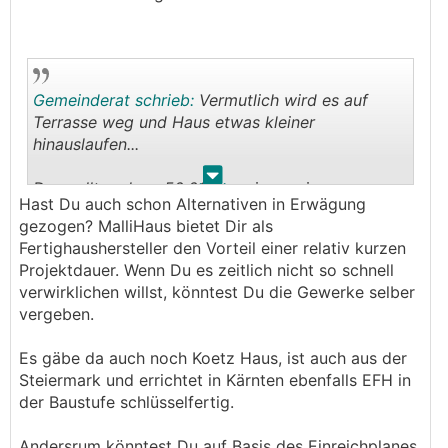
Gemeinderat schrieb:
Vermutlich wird es auf
Terrasse weg und Haus etwas kleiner
hinauslaufen...
.
.
Das sollten dann 50.000 weniger sein.
Hast Du auch schon Alternativen in Erwägung
370.000 zzgl Nebenkosten.
gezogen? MalliHaus bietet Dir als
400.000 fertig... (ca).
Fertighaushersteller den Vorteil einer relativ kurzen
Wir haben jetzt auf Teufel komm raus auch
Projektdauer. Wenn Du es zeitlich nicht so schnell
andere angeschrieben.
verwirklichen willst, könntest Du die Gewerke selber
vergeben.
Es gäbe da auch noch Koetz Haus, ist auch aus der
Steiermark und errichtet in Kärnten ebenfalls EFH in
der Baustufe schlüsselfertig.
Andersrum könntest Du auf Basis des Einreichplanes