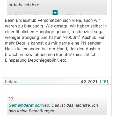
atdada schrieb:
__________________
.
.
Im Beitrag zitiert von MalcolmX: Ich hau mal aus
Beim Erdaushub verschätzen sich viele, auch wir
meinem Bauchgefühl 250m3 Abfuhr in die Welt...
waren zu blauäugig. Wie gesagt, wir haben selbst in
einer ähnlichen Hanglage gebaut, tendenziell sogar
Das kann ich mir nicht vorstellen. Wir hatten bei
weniger Steigung und hatten >1000m³ Aushub. Für
uns (erstaunlich ähnliche Situation der Hanglage
mehr Details kannst du mir gerne eine PN senden.
inkl. Hausanordnung) über 1000m³ Aushub.
Hast du jemanden bei der Hand, der den Aushub
brauchen bzw. abnehmen könnte? (hinsichtlich
Einsparung Deponiegebühr, etc.)
1000 m³ wären also demnach ca. 20.000 EUR für
Aushub / Verfuhr?
hektor
4.3.2021
(
#61
)
Gemeinderat schrieb:
Das ist das nächste. Ich
hab keine Bemaßungen.