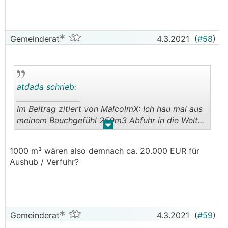
Gemeinderat
4.3.2021
(
#58
)
atdada schrieb:
__________________
Im Beitrag zitiert von MalcolmX: Ich hau mal aus
meinem Bauchgefühl 250m3 Abfuhr in die Welt...
.
.
Das kann ich mir nicht vorstellen. Wir hatten bei
1000 m³ wären also demnach ca. 20.000 EUR für
uns (erstaunlich ähnliche Situation der Hanglage
Aushub / Verfuhr?
inkl. Hausanordnung) über 1000m³ Aushub.
Gemeinderat
4.3.2021
(
#59
)