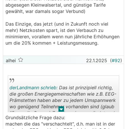
abgesegen Kleinwalsertal, und günstige Tarife
gewählt, war damals sogar Verbund)
Das Einzige, das jetzt (und in Zukunft noch viel
mehr) Netzkosten spart, ist den Verbauch zu
minimieren, vorallem wenn nun jährliche Erhöhungen
um die 20% kommen + Leistungsmessung.
alhei
22.1.2025
(
#92
)
derLandmann schrieb:
Das ist prinzipiell richtig,
die großen Energiegemeinschaften wie z.B. EEG-
Prämstetten haben aber zu jedem Umspannwerk
wo genügend Teilnehmer vorhanden sind (glaub
.
.
15 war die Grenze) Zweigvereine gegründet und
Grundsätzliche Frage dazu:
somit kommst du dann in den Vorteil der
machen die das "verschachtelt", d.h. man ist in der
Netzgebührenersparnis.