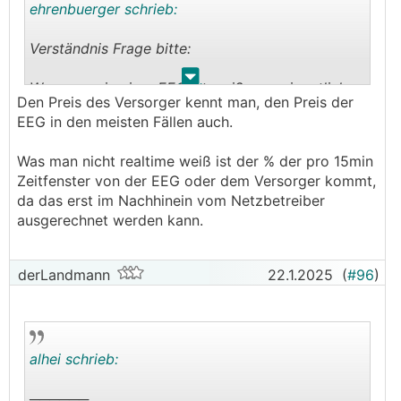
ehrenbuerger schrieb:
Verständnis Frage bitte:
.
.
Wenn man in einer EEG ist weiß man eigentlich
Den Preis des Versorger kennt man, den Preis der
garnicht mehr im vorhinein welchen Preis man
EEG in den meisten Fällen auch.
bezahlt, um z.B. sein eAuto zu laden. Ok, den
max. Preis seines Versorgers weiß man, aber
Was man nicht realtime weiß ist der % der pro 15min
könnte auch günstiger sein, sofern woanders
Zeitfenster von der EEG oder dem Versorger kommt,
Überschuss vorhanden ist.
da das erst im Nachhinein vom Netzbetreiber
ausgerechnet werden kann.
Hab ich das so richtig verstanden?
derLandmann
22.1.2025
(
#96
)
alhei schrieb:
──────..