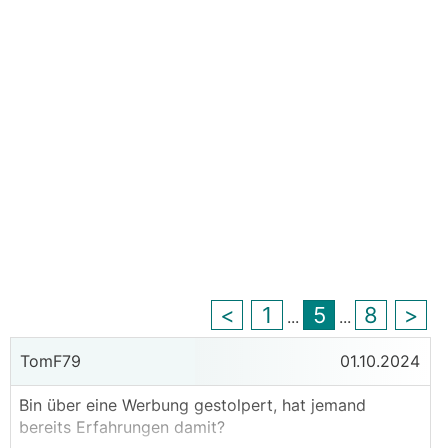
<
1
5
8
>
...
...
TomF79
01.10.2024
Bin über eine Werbung gestolpert, hat jemand
bereits Erfahrungen damit?