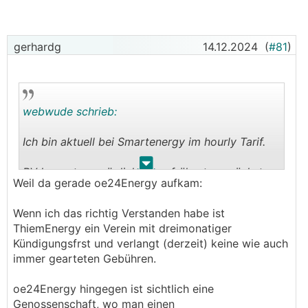
gerhardg
14.12.2024
(
#81
)
webwude schrieb:
Ich bin aktuell bei Smartenergy im hourly Tarif.
.
.
PV kommt womöglich, aber frühestens nächstes
Weil da gerade oe24Energy aufkam:
Jahr.
Wenn ich mich jetzt als Verbraucher bei einem
Wenn ich das richtig Verstanden habe ist
EG anmelde, z.B. oe24 Energy, wie wird dann der
ThiemEnergy ein Verein mit dreimonatiger
Verbrauch geregelt, also wer zieht sie erstes -
Kündigungsfrst und verlangt (derzeit) keine wie auch
oder kann ich das irgendwie beeinflussen?
immer gearteten Gebühren.
oe24Energy hingegen ist sichtlich eine
Genossenschaft, wo man einen