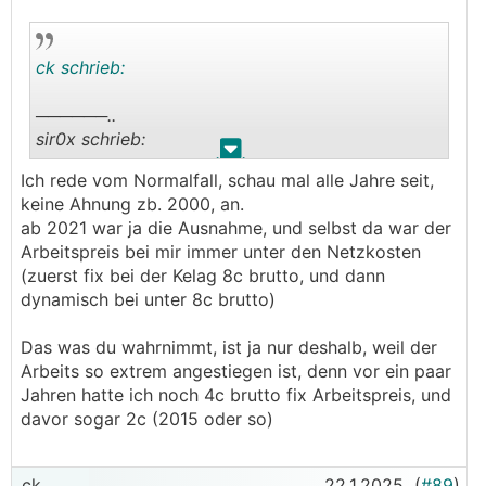
ck schrieb:
──────..
sir0x schrieb:
.
.
Ich rede vom Normalfall, schau mal alle Jahre seit,
Netzkosten waren eigentlich immer schon höher,
keine Ahnung zb. 2000, an.
als der Arbeitspreis
ab 2021 war ja die Ausnahme, und selbst da war der
───────────────
Arbeitspreis bei mir immer unter den Netzkosten
(zuerst fix bei der Kelag 8c brutto, und dann
Netzkosten (variable pro kWh inkl
dynamisch bei unter 8c brutto)
Elektrizitätsabgabe) 2024 Netz NÖ:
6,67 netto, 8 ct brutto
Das was du wahrnimmt, ist ja nur deshalb, weil der
Arbeits so extrem angestiegen ist, denn vor ein paar
Da war der Energie Arbeitspreis höher.
Jahren hatte ich noch 4c brutto fix Arbeitspreis, und
davor sogar 2c (2015 oder so)
ck
22.1.2025
(
#89
)