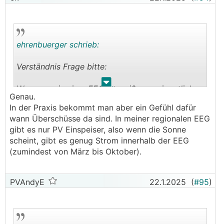
ehrenbuerger schrieb:
Verständnis Frage bitte:
.
.
Wenn man in einer EEG ist weiß man eigentlich
Genau.
garnicht mehr im vorhinein welchen Preis man
In der Praxis bekommt man aber ein Gefühl dafür
bezahlt, um z.B. sein eAuto zu laden. Ok, den
wann Überschüsse da sind. In meiner regionalen EEG
max. Preis seines Versorgers weiß man, aber
gibt es nur PV Einspeiser, also wenn die Sonne
könnte auch günstiger sein, sofern woanders
scheint, gibt es genug Strom innerhalb der EEG
Überschuss vorhanden ist.
(zumindest von März bis Oktober).
Hab ich das so richtig verstanden?
PVAndyE
22.1.2025
(
#95
)