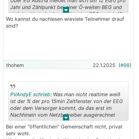
Über EG Austria meldet man sich um 12 Euro pro
Jahr und Zählpunkt bei einer Ö-weiten BEG und
.
.
gleichzeitig bei seiner regionalen EEG an (ab 15
Wo kannst du nachlesen wieviele Teilnehmer drauf
ZP pro Umspannwerk). EEG Premstätten ist zB
sind?
auch dabei. In der BEG bin ich schon länger, in
der regionalen EEG seit einem Monat und hoffe
auf eine gewisse Netzkostenreduzierung
dadurch. In dem Monat ist die Anzahl der ZP an
meinem Umspannwerk übrigens rasant gestiegen
🤩
- von 30 auf 400 Teilnehmer
thohem
22.1.2025
(
#98
)
PVAndyE schrieb:
Was man nicht realtime weiß
ist der % der pro 15min Zeitfenster von der EEG
oder dem Versorger kommt, da das erst im
Nachhinein vom Netzbetreiber ausgerechnet
.
.
werden kann.
Bei einer "öffentlichen" Gemeinschaft nicht, privat
sehr wohl.