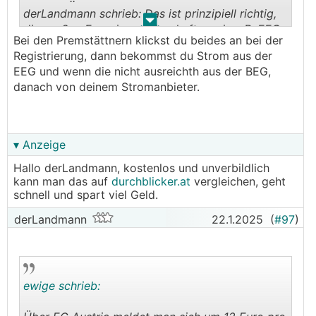
derLandmann schrieb: Das ist prinzipiell richtig,
.
.
die großen Energiegemeinschaften wie z.B. EEG-
Bei den Premstättnern klickst du beides an bei der
Prämstetten haben aber zu jedem Umspannwerk
Registrierung, dann bekommst du Strom aus der
wo genügend Teilnehmer vorhanden sind (glaub
EEG und wenn die nicht ausreichth aus der BEG,
15 war die Grenze) Zweigvereine gegründet und
danach von deinem Stromanbieter.
somit kommst du dann in den Vorteil der
Netzgebührenersparnis.
───────────────
▾ Anzeige
Grundsätzliche Frage dazu:
Hallo derLandmann, kostenlos und unverbildlich
machen die das "verschachtelt", d.h. man ist in
kann man das auf
durchblicker.at
vergleichen, geht
der regionalen EEG und in der BEG gleichzeitig?
schnell und spart viel Geld.
Oder geht dann nur eines von beiden?
Wenn beide: läuft das dann über den
derLandmann
22.1.2025
(
#97
)
Teilnahmefaktor? Muss ja wohl so sein, oder?
ewige schrieb: