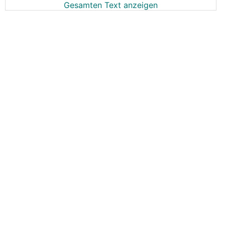
Gesamten Text anzeigen
https://oe24energy.at/
Preislich nicht uninteressant.