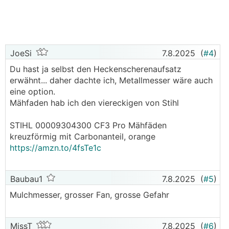
JoeSi
7.8.2025
(
#4
)
Du hast ja selbst den Heckenscherenaufsatz
erwähnt... daher dachte ich, Metallmesser wäre auch
eine option.
Mähfaden hab ich den viereckigen von Stihl
STIHL 00009304300 CF3 Pro Mähfäden
kreuzförmig mit Carbonanteil, orange
https://amzn.to/4fsTe1c
Baubau1
7.8.2025
(
#5
)
Mulchmesser, grosser Fan, grosse Gefahr
MissT
7.8.2025
(
#6
)