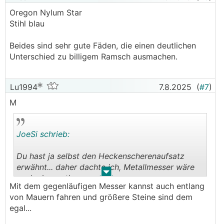
Oregon Nylum Star
Stihl blau
Beides sind sehr gute Fäden, die einen deutlichen
Unterschied zu billigem Ramsch ausmachen.
Lu1994
7.8.2025
(
#7
)
M
JoeSi schrieb:
Du hast ja selbst den Heckenscherenaufsatz
erwähnt... daher dachte ich, Metallmesser wäre
.
.
auch eine option.
Mit dem gegenläufigen Messer kannst auch entlang
von Mauern fahren und größere Steine sind dem
Mähfaden hab ich den viereckigen von Stihl
egal...
STIHL 00009304300 CF3 Pro Mähfäden