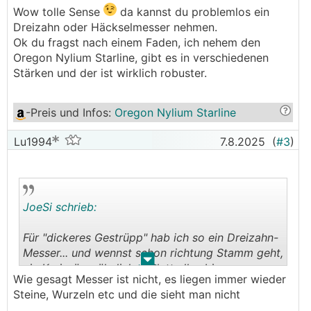
Wow tolle Sense
da kannst du problemlos ein
Dreizahn oder Häckselmesser nehmen.
Ok du fragst nach einem Faden, ich nehem den
Oregon Nylium Starline, gibt es in verschiedenen
Stärken und der ist wirklich robuster.
-Preis und Infos
:
Oregon Nylium Starline
Lu1994
7.8.2025
(
#3
)
JoeSi schrieb:
Für "dickeres Gestrüpp" hab ich so ein Dreizahn-
Messer... und wennst schon richtung Stamm geht,
.
.
ein Kreissäge-ähnliches Blatt alles binnen
Wie gesagt Messer ist nicht, es liegen immer wieder
Minuten gewechselt bei meiner Honda
Steine, Wurzeln etc und die sieht man nicht
Motorsense