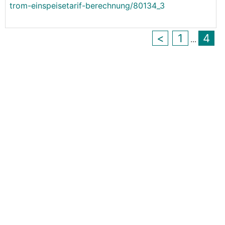
trom-einspeisetarif-berechnung/80134_3
<
1
4
...