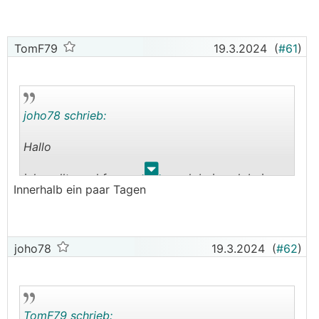
TomF79
19.3.2024
(
#61
)
joho78 schrieb:
Hallo
.
.
ich wollte mal fragen, wie rasch bei euch bei
Innerhalb ein paar Tagen
web-energy nach Anfrage und Email-Bestätigung
auf monatliche Abrechnung umgestellt wurde
und dies dann auch im Web ersichtlich war?
joho78
19.3.2024
(
#62
)
TomF79 schrieb: