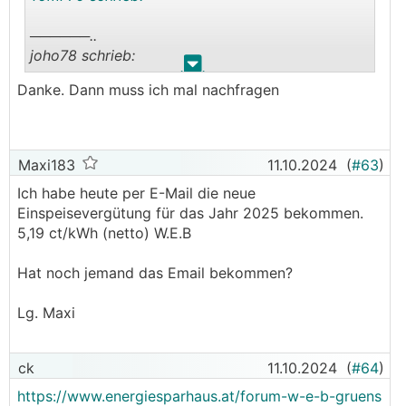
──────..
joho78 schrieb:
.
.
Danke. Dann muss ich mal nachfragen
Hallo
ich wollte mal fragen, wie rasch bei euch bei
web-energy nach Anfrage und Email-Bestätigung
Maxi183
11.10.2024
(
#63
)
auf monatliche Abrechnung umgestellt wurde
Ich habe heute per E-Mail die neue
und dies dann auch im Web ersichtlich war?
Einspeisevergütung für das Jahr 2025 bekommen.
───────────────
5,19 ct/kWh (netto) W.E.B
Innerhalb ein paar Tagen
Hat noch jemand das Email bekommen?
Lg. Maxi
ck
11.10.2024
(
#64
)
https://www.energiesparhaus.at/forum-w-e-b-gruens