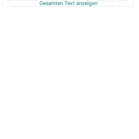
Wer von euch überlegt auch von der ÖMAG zu WEB
Gesamten Text anzeigen
zu gehen?
die 1789 ct fix für das Jahr werden ja mal fix für Q2
mehr sein, für Q3 vermutlich ja auch, und Q4 ists
fraglich ob mehr oder nicht.
Und da bei WEB ja im Oktober die neuen Preise für
2024 schon kommen, kann man ja relativ bald
kündigen (da ja auch keine Binding besteht)
Und Grundgebühr gibts da auch nicht.
Gibt es noch andere Anbieter die das österreichweit
(oder zumindest OÖ machen)