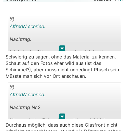
AlfredN schrieb:
Nachtrag:
.
.
Ich habe im Stiegenaufgang das Holzbrett
Schwierig zu sagen, ohne das Material zu kennen.
welches als provisorisches Fensterbrett dient
Schaut auf den Fotos eher wild aus (ist das
abmontiert und so sieht die Situation darunter
Schimmel?), aber muss nicht unbedingt Pfusch sein.
aus. An anderen Stellen komme ich nicht ran.
Müsste man sich vor Ort anschauen.
Kann eine Beurteilung der "fachmännischen"
Umsetzung über diese Bilder gemacht werden?
AlfredN schrieb:
Nachtrag Nr.2
.
.
Hier noch das Eck welches sich rund 2 Meter
Durchaus möglich, dass auch diese Glasfront nicht
rechts der Terrassentüre befindet. Inwiefern