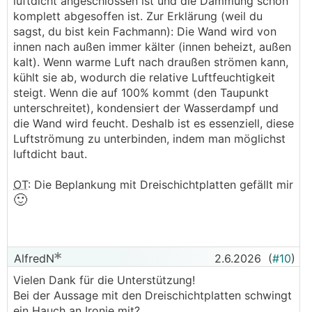
luftdicht angeschlossen ist und die Dämmung schon
könnte es sich hier schon um die erste
komplett abgesoffen ist. Zur Erklärung (weil du
Auswirkungen handeln? Auch über diesem Eck ist
sagst, du bist kein Fachmann): Die Wand wird von
eine nicht bodenbündige (rund 60cm) über den
innen nach außen immer kälter (innen beheizt, außen
Boden lange fixe Glasfront verbaut.
kalt). Wenn warme Luft nach draußen strömen kann,
kühlt sie ab, wodurch die relative Luftfeuchtigkeit
Vielen Dank für die Unterstützung!
steigt. Wenn die auf 100% kommt (den Taupunkt
unterschreitet), kondensiert der Wasserdampf und
die Wand wird feucht. Deshalb ist es essenziell, diese
Luftströmung zu unterbinden, indem man möglichst
luftdicht baut.
OT
: Die Beplankung mit Dreischichtplatten gefällt mir
🙂
AlfredN
2.6.2026
(
#10
)
Vielen Dank für die Unterstützung!
Bei der Aussage mit den Dreischichtplatten schwingt
ein Hauch an Ironie mit?