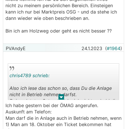
nicht zu meinem persönlichen Bereich. Einsteigen
kann ich nur bei Marktpreis OSG - und da stehe ich
dann wieder wie oben beschrieben an.
Bin ich am Holzweg oder geht es nicht besser ??
PVAndyE
24.1.2023
(
#1964
)
chris4789 schrieb:
Also ich lese das schon so, dass Du die Anlage
nicht in Betrieb nehmen darfst.
.
.
Deinen letzten Satz verstehe ich nicht, sobald die
Ich habe gestern bei der ÖMAG angerufen.
Anlage in Betrieb ist sie nicht mehr förderwürdig.
Auskunft am Telefon:
Weder nach dem alten noch neuen Gesetz.
Man darf die in Anlage auch in Betrieb nehmen, wenn
1) Man am 18. Oktober ein Ticket bekommen hat