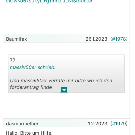
olGwKo6xs0kyLjFgTmrlJjJLNiStd0noA
Baumifax
26.1.2023
(
#1978
)
massiv50er schrieb:
Und massiv50er verrate mir bitte wo ich den
förderantrag finde
.
.
Danke
──────
Baumifax schrieb:
dasmurmeltier
1.2.2023
(
#1979
)
Ich fi ?
Hallo. Bitte um Hilfe.