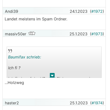
Andi39
24.1.2023
(
#1972
)
Landet meistens im Spam Ordner.
massiv50er
25.1.2023
(
#1973
)
Baumifax schrieb:
Ich fi ?
.
.
ich finde auf der HP nach Einloggen nur meine
...Holzweg
Tickets von den Förderverträgen.
Wo finde ich den Status meines Antrags auf
Investitionszuschuss ?
haster2
25.1.2023
(
#1974
)