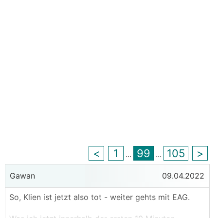
<
1
99
105
>
...
...
Gawan
09.04.2022
So, Klien ist jetzt also tot - weiter gehts mit EAG.