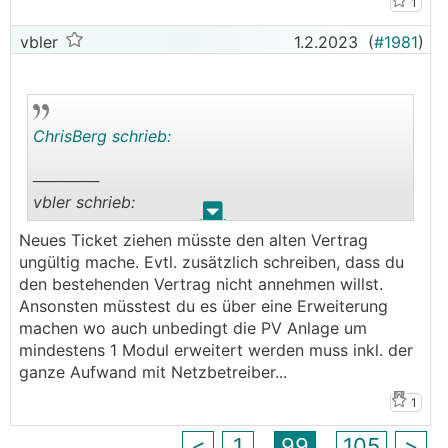
Mittlerweile habe ich mich doch entschieden
1
einen Speicher zu errichten. Leider gibt es bei
vbler
1.2.2023
(
#1981
)
der OEMAG nur eine Speicherförderung MIT PV-
Anlage.
Meine Frage:
Kann ich beim kommenden Fördercall im März
ein Ticket für eine Erweiterung der PV-Anlage
ChrisBerg schrieb:
(um etwa 1,5kwp) ziehen und mit diesem Ticket
dann einen PV-Speicher mit 11kwh einreichen?
──────
vbler schrieb:
.
.
Zusatzinfo:
Neues Ticket ziehen müsste den alten Vertrag
Mein derzeitiger Förderantrag wird im März noch
──────
ungültig mache. Evtl. zusätzlich schreiben, dass du
nicht abgeschlossen sein. Können 2 Fördercalls
ChrisBerg schrieb:
den bestehenden Vertrag nicht annehmen willst.
für den Selben Zählpunkt bei der OEMAG parallel
Ansonsten müsstest du es über eine Erweiterung
laufen?
Heute die Mail erhalten dass das Geld in den
machen wo auch unbedingt die PV Anlage um
🤑
nächsten Tagen überwiesen wird
.
mindestens 1 Modul erweitert werden muss inkl. der
Bitte um Hilfe, bzw. andere Lösungsvorschläge
Inbetriebnahme und die Endabrechnung war am
ganze Aufwand mit Netzbetreiber...
wie ich zu einer Speicherförderung komme.
12.08.2022.
Danke.
───────────────
1
<
1
99
105
>
Das hat also jetzt nochmal 2 Wochen gedauert,