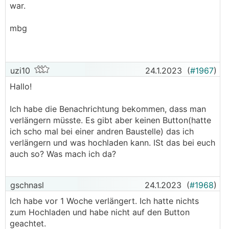
war.
Weder nach dem alten noch neuen Gesetz.
───────────────
mbg
Ich habe gestern bei der ÖMAG angerufen.
Auskunft am Telefon:
uzi10
24.1.2023
(
#1967
)
Hallo!
Man darf die in Anlage auch in Betrieb nehmen,
wenn
Ich habe die Benachrichtung bekommen, dass man
verlängern müsste. Es gibt aber keinen Button(hatte
1) Man am 18. Oktober ein Ticket bekommen hat
ich scho mal bei einer andren Baustelle) das ich
2) Danach den Antrag formal richtig ausgefüllt
verlängern und was hochladen kann. ISt das bei euch
hat
auch so? Was mach ich da?
3) Eine Nachricht bekommen hat, daß man in
dieser Runde nicht zum Zug gekommen ist
4) Man am nächsten Call sein Glück wieder
gschnasl
24.1.2023
(
#1968
)
versuchen wird
Ich habe vor 1 Woche verlängert. Ich hatte nichts
Kann das jemand bestätigen ?
zum Hochladen und habe nicht auf den Button
geachtet.