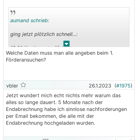
Wo kann ich meine persönlichen Daten ändern ?
Die Seite ist echt bescheiden ? Ich bin
aumand schrieb:
angemeldet -dann habe ich genau die
Möglichkeit mein PW zu ändern und unter home
ging jetzt plötzlich schnell...:
Navigationsbereich meine Förderanträge und
Tickets einzusehen. Da sind nur die
.
.
18.01 Kontingentprüfung
Einspeisetarife zu sehen.
Welche Daten muss man alle angeben beim 1.
19.01 Vertragsprüfung
Wenn ich auf der HP bei EAG
Förderansuchen?
23.01 Vertrag in Arbeit (oder so ähnlich)
Investitionszuschuss klicke komme ich nur zu
23.01 Vertrag versendet...
den allgemeinen Infos - nicht zu meinem
persönlichen Bereich. Einsteigen kann ich nur bei
Kategorie A / Letzter Fördercall 2022...
Marktpreis OSG - und da stehe ich dann wieder
vbler
26.1.2023
(
#1975
)
Ticket nach 69 Sekunden gezogen...
wie oben beschrieben an.
Jetzt wundert mich echt nichts mehr warum das
alles so lange dauert. 5 Monate nach der
Bin ich am Holzweg oder geht es nicht besser ??
Endabrechnung habe ich sinnlose nachforderungen
per Email bekommen, die alle mit der
Endabrechnung hochgeladen wurden.