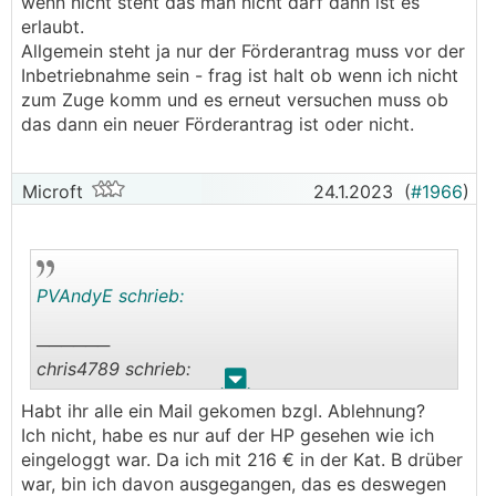
wenn nicht steht das man nicht darf dann ist es
erlaubt.
Allgemein steht ja nur der Förderantrag muss vor der
Inbetriebnahme sein - frag ist halt ob wenn ich nicht
zum Zuge komm und es erneut versuchen muss ob
das dann ein neuer Förderantrag ist oder nicht.
Microft
24.1.2023
(
#1966
)
PVAndyE schrieb:
──────
chris4789 schrieb:
.
.
Habt ihr alle ein Mail gekomen bzgl. Ablehnung?
Also ich lese das schon so, dass Du die Anlage
Ich nicht, habe es nur auf der HP gesehen wie ich
nicht in Betrieb nehmen darfst.
eingeloggt war. Da ich mit 216 € in der Kat. B drüber
Deinen letzten Satz verstehe ich nicht, sobald die
war, bin ich davon ausgegangen, das es deswegen
Anlage in Betrieb ist sie nicht mehr förderwürdig.