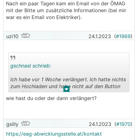
Danke und LG,
Nach ein paar Tagen kam ein Email von der ÖMAG
Andy
mit der Bitte um zusätzliche Informationen (bei mir
war es ein Email von Elektriker).
uzi10
24.1.2023
(
#1969
)
gschnasl schrieb:
Ich habe vor 1 Woche verlängert. Ich hatte nichts
zum Hochladen und habe nicht auf den Button
.
.
geachtet.
wie hast du oder der dann verlängert?
Nach ein paar Tagen kam ein Email von der
ÖMAG mit der Bitte um zusätzliche Informationen
(bei mir war es ein Email von Elektriker).
gsilly
24.1.2023
(
#1970
)
https://eag-abwicklungsstelle.at/kontakt