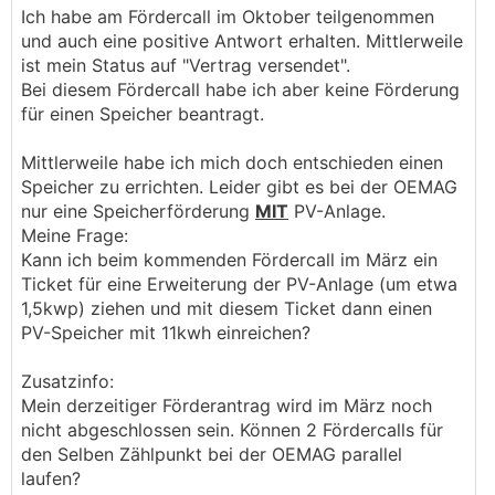
Ich habe am Fördercall im Oktober teilgenommen
ich finde auf der HP nach Einloggen nur meine
und auch eine positive Antwort erhalten. Mittlerweile
Tickets von den Förderverträgen.
ist mein Status auf "Vertrag versendet".
Bei diesem Fördercall habe ich aber keine Förderung
Wo finde ich den Status meines Antrags auf
für einen Speicher beantragt.
Investitionszuschuss ?
Mittlerweile habe ich mich doch entschieden einen
Wo kann ich meine persönlichen Daten ändern ?
Speicher zu errichten. Leider gibt es bei der OEMAG
nur eine Speicherförderung
MIT
PV-Anlage.
Die Seite ist echt bescheiden ? Ich bin
Meine Frage:
angemeldet -dann habe ich genau die
Kann ich beim kommenden Fördercall im März ein
Möglichkeit mein PW zu ändern und unter home
Ticket für eine Erweiterung der PV-Anlage (um etwa
Navigationsbereich meine Förderanträge und
1,5kwp) ziehen und mit diesem Ticket dann einen
Tickets einzusehen. Da sind nur die
PV-Speicher mit 11kwh einreichen?
Einspeisetarife zu sehen.
Wenn ich auf der HP bei EAG
Zusatzinfo:
Investitionszuschuss klicke komme ich nur zu
Mein derzeitiger Förderantrag wird im März noch
den allgemeinen Infos - nicht zu meinem
nicht abgeschlossen sein. Können 2 Fördercalls für
persönlichen Bereich. Einsteigen kann ich nur bei
den Selben Zählpunkt bei der OEMAG parallel
Marktpreis OSG - und da stehe ich dann wieder
laufen?
wie oben beschrieben an.