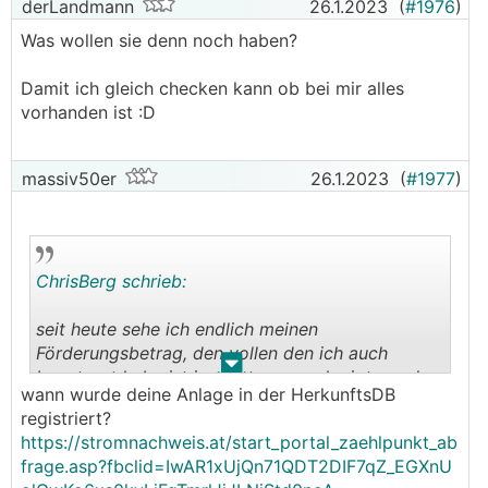
derLandmann
26.1.2023
(
#1976
)
Was wollen sie denn noch haben?
Damit ich gleich checken kann ob bei mir alles
vorhanden ist :D
massiv50er
26.1.2023
(
#1977
)
ChrisBerg schrieb:
seit heute sehe ich endlich meinen
Förderungsbetrag, den vollen den ich auch
.
.
beantragt habe ist im System genehmigt worden.
wann wurde deine Anlage in der HerkunftsDB
Bin gespannt wann die E-Mail und die
registriert?
Auszahlung erfolgt, aber sollte somit nicht mehr
https://stromnachweis.at/start_portal_zaehlpunkt_ab
lange dauern (PS: Inbetriebnahme bzw.
frage.asp?fbclid=IwAR1xUjQn71QDT2DIF7qZ_EGXnU
Endabrechnung mitte August eingereicht)