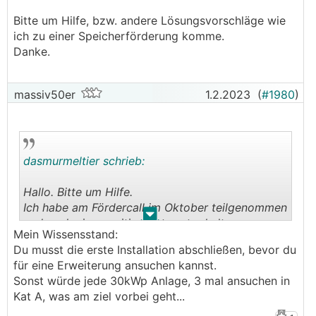
Bitte um Hilfe, bzw. andere Lösungsvorschläge wie
Bin ich am Holzweg oder geht es nicht besser ??
ich zu einer Speicherförderung komme.
───────────────
Danke.
...Holzweg
massiv50er
1.2.2023
(
#1980
)
dasmurmeltier schrieb:
Hallo. Bitte um Hilfe.
Ich habe am Fördercall im Oktober teilgenommen
.
.
und auch eine positive Antwort erhalten.
Mein Wissensstand:
Mittlerweile ist mein Status auf "Vertrag
Du musst die erste Installation abschließen, bevor du
versendet".
für eine Erweiterung ansuchen kannst.
Bei diesem Fördercall habe ich aber keine
Sonst würde jede 30kWp Anlage, 3 mal ansuchen in
Förderung für einen Speicher beantragt.
Kat A, was am ziel vorbei geht...