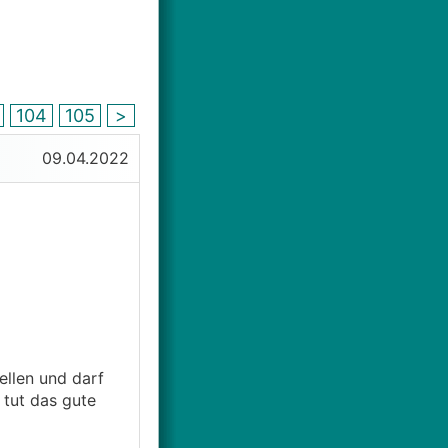
3
104
105
>
09.04.2022
ellen und darf
 tut das gute