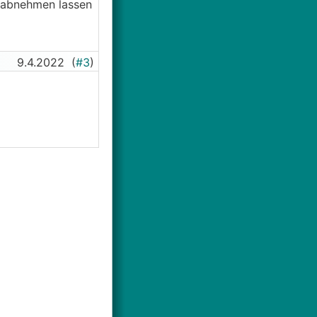
. abnehmen lassen
9.4.2022
(
#3
)