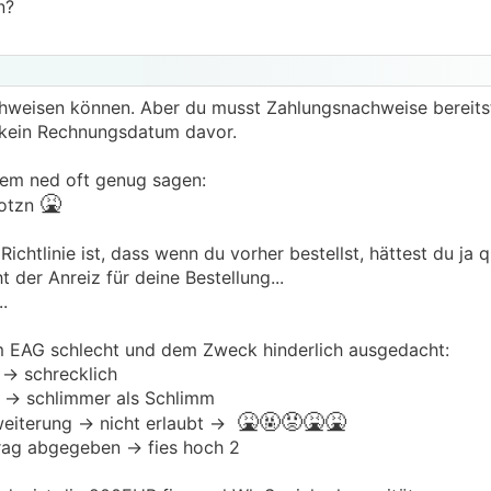
n?
chweisen können. Aber du musst Zahlungsnachweise bereitste
d kein Rechnungsdatum davor.
zdem ned oft genug sagen:
🤮
Kotzn
ichtlinie ist, dass wenn du vorher bestellst, hättest du ja 
t der Anreiz für deine Bestellung...
.
 am EAG schlecht und dem Zweck hinderlich ausgedacht:
 -> schrecklich
 -> schlimmer als Schlimm
🤮🤬
😡🤮
🤮
eiterung -> nicht erlaubt ->
rag abgegeben -> fies hoch 2