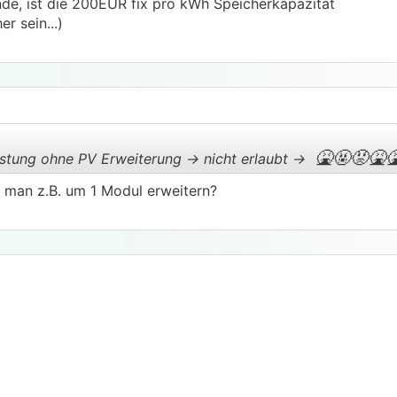
inde, ist die 200EUR fix pro kWh Speicherkapazität
r sein...)
🤮🤬
😡🤮

stung ohne PV Erweiterung -> nicht erlaubt ->
 man z.B. um 1 Modul erweitern?
.
.