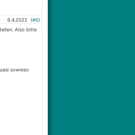
9.4.2022
(
#6
)
llen. Also bitte
quasi sowieso