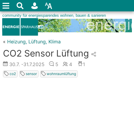
«
Heizung, Lüftung, Klima
CO2 Sensor Lüftung
30.7.
-31.7.2025
5
4
1
co2
sensor
wohnraumlüftung