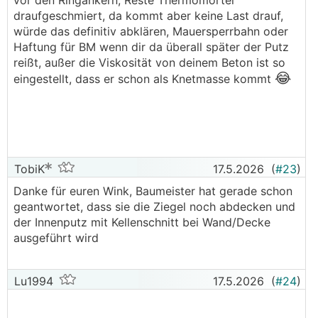
vor den Ringankern, Reste Thermomörtel
weil sie anscheinend sonst aufspringen.
draufgeschmiert, da kommt aber keine Last drauf,
───────────────
würde das definitiv abklären, Mauersperrbahn oder
Haftung für BM wenn dir da überall später der Putz
Also mörtel oben auf die Ziegel draufgeben? Das
reißt, außer die Viskosität von deinem Beton ist so
wäre ja eine gute Lösung, unter die Bewehrung
😂
eingestellt, dass er schon als Knetmasse kommt
😬
bekommen die jetzt keine Folie mehr
TobiK
17.5.2026
(
#23
)
Danke für euren Wink, Baumeister hat gerade schon
geantwortet, dass sie die Ziegel noch abdecken und
der Innenputz mit Kellenschnitt bei Wand/Decke
ausgeführt wird
Lu1994
17.5.2026
(
#24
)