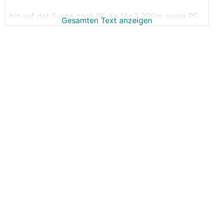
bin auf der Suche nach PE-Xa 16x2 200m sowie PE-
Gesamten Text anzeigen
Xa 20x2 300m in Ö oder D (muss eh was abholen).
Hat jemand eine "seriöse" Quelle? Seriös im Sinne
von Produkt passt. Habe etwas von zencq um ca.
150EUR/200m gefunden, aber sonst schaut es eher
mau aus, insbesondere mit der Kombination aus
Länge und Durchmesser.
Danke&LG
Tobi