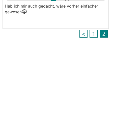
🤔
da bessere Alternativen gibt
Hab ich mir auch gedacht, wäre vorher einfacher
😬
gewesen
<
1
2