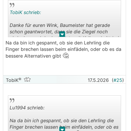
TobiK schrieb:
Danke für euren Wink, Baumeister hat gerade
schon geantwortet, dass sie die Ziegel noch
.
.
abdecken und der Innenputz mit Kellenschnitt bei
Na da bin ich gespannt, ob sie den Lehrling die
Wand/Decke ausgeführt wird
Finger brechen lassen beim einfädeln, oder ob es da
🤔
bessere Alternativen gibt
TobiK
17.5.2026
(
#25
)
Lu1994 schrieb:
Na da bin ich gespannt, ob sie den Lehrling die
Finger brechen lassen beim einfädeln, oder ob es
.
.