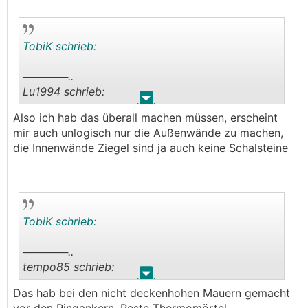
TobiK schrieb:
──────..
Lu1994 schrieb:
.
.
Also ich hab das überall machen müssen, erscheint
Ähm weil ich es sehe, wieso liegt keine Folie auf
mir auch unlogisch nur die Außenwände zu machen,
den Ziegeln? So läuft dir der Beton oben rein und
die Innenwände Ziegel sind ja auch keine Schalsteine
es reißt später der Putz, zumindest die Aussage
meiner Maurer wieso wir das Plastik ausrollen
😅
müssen
───────────────
TobiK schrieb:
Interessanter Hinweis, danke! Laut Baumeister ist
das nur bei Außenwänden relevant. Ich spreche
──────..
die nochmal darauf an.
tempo85 schrieb:
.
.
Das hab bei den nicht deckenhohen Mauern gemacht
Interessant, wir haben die mit Mörtel zu gemacht