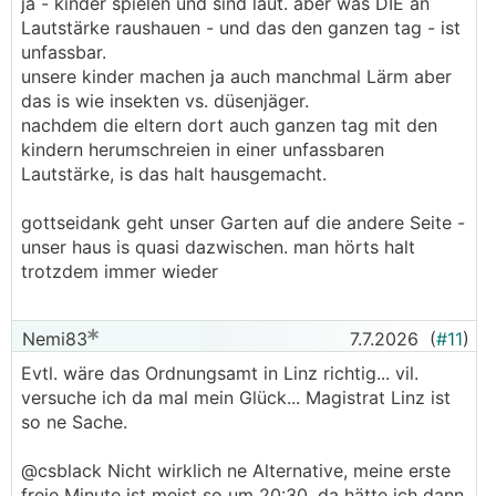
ja - kinder spielen und sind laut. aber was DIE an
Lautstärke raushauen - und das den ganzen tag - ist
unfassbar.
unsere kinder machen ja auch manchmal Lärm aber
das is wie insekten vs. düsenjäger.
nachdem die eltern dort auch ganzen tag mit den
kindern herumschreien in einer unfassbaren
Lautstärke, is das halt hausgemacht.
gottseidank geht unser Garten auf die andere Seite -
unser haus is quasi dazwischen. man hörts halt
trotzdem immer wieder
Nemi83
7.7.2026
(
#11
)
Evtl. wäre das Ordnungsamt in Linz richtig... vil.
versuche ich da mal mein Glück... Magistrat Linz ist
so ne Sache.
@­csblack Nicht wirklich ne Alternative, meine erste
freie Minute ist meist so um 20:30, da hätte ich dann