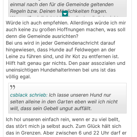
einmal nach den für die Gemeinde geltenden
Regeln bzw. Deinen Möglichkeiten fragen.
.
.
Wer weiß, vielleicht bist du diesbezüglich nicht
Würde ich auch empfehlen. Allerdings würde ich mir
der Erste.
auch keine zu großen Hoffnungen machen, was soll
denn die Gemeinde ausrichten?
Bei uns wird in jeder Gemeindenachricht darauf
hingewiesen, dass Hunde auf Feldwegen an der
Leine zu führen sind, und ihr Kot zu entfernen ist.
Hilft halt genau gar nichts. Den paar assozialen und
uneinsichtigen HundehalterInnen bei uns ist das
völlig egal.
csblack schrieb:
Ich lasse unseren Hund nur
selten alleine in den Garten eben weil ich nicht
will, dass sein Gebell ungut auffällt.
.
.
Ich hol unseren einfach rein, wenn er zu viel bellt,
das stört mich ja selbst auch. Zum Glück hält sich
das in Grenzen. Aber zwischen 6 und 22 Uhr darf er