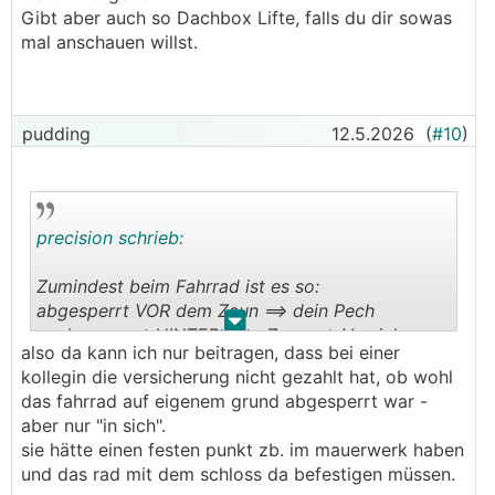
Gibt aber auch so Dachbox Lifte, falls du dir sowas
mal anschauen willst.
pudding
12.5.2026
(
#10
)
precision schrieb:
Zumindest beim Fahrrad ist es so:
abgesperrt VOR dem Zaun ==> dein Pech
.
.
unabgesperrt HINTER dem Zaun ==> Versicherung
also da kann ich nur beitragen, dass bei einer
zahlt
kollegin die versicherung nicht gezahlt hat, ob wohl
das fahrrad auf eigenem grund abgesperrt war -
aber nur "in sich".
sie hätte einen festen punkt zb. im mauerwerk haben
und das rad mit dem schloss da befestigen müssen.