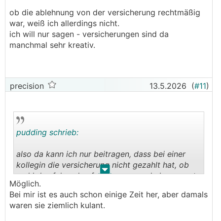
ob die ablehnung von der versicherung rechtmäßig
war, weiß ich allerdings nicht.
ich will nur sagen - versicherungen sind da
manchmal sehr kreativ.
precision
13.5.2026
(
#11
)
pudding schrieb:
also da kann ich nur beitragen, dass bei einer
kollegin die versicherung nicht gezahlt hat, ob
.
.
wohl das fahrrad auf eigenem grund abgesperrt
Möglich.
war - aber nur "in sich".
Bei mir ist es auch schon einige Zeit her, aber damals
sie hätte einen festen punkt zb. im mauerwerk
waren sie ziemlich kulant.
haben und das rad mit dem schloss da
befestigen müssen.