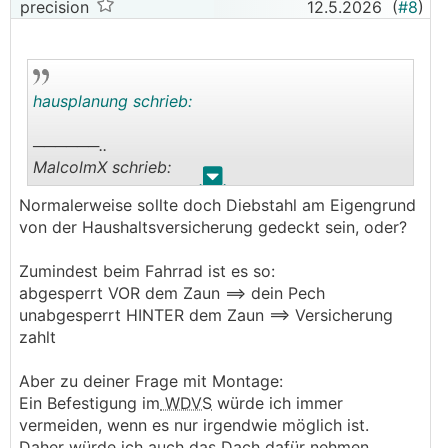
precision
12.5.2026
(
#8
)
hausplanung schrieb:
──────..
MalcolmX schrieb:
.
.
Normalerweise sollte doch Diebstahl am Eigengrund
Alao bei aller Lebensangst. Aber bei einer
von der Haushaltsversicherung gedeckt sein, oder?
Dachbox an Diebstahl zu denken ist schon ein
bissl hypothetisch oder?
Zumindest beim Fahrrad ist es so:
───────────────
abgesperrt VOR dem Zaun ==> dein Pech
unabgesperrt HINTER dem Zaun ==> Versicherung
dürfte vorkommen, sonst müsste es man ja nicht
zahlt
so absichern, dass die Krallen nur bei geöffneter
Dachbox (wofür ein Schlüssel nötig ist) geöffnet
Aber zu deiner Frage mit Montage:
werden können. Auch die Dachträger sind mit
Ein Befestigung im
WDVS
würde ich immer
Schlüssel, macht auch nur Sinn als
vermeiden, wenn es nur irgendwie möglich ist.
Diebstahlschutz. Und ja, könnte mir durchaus
Daher würde ich auch das Dach dafür nehmen.