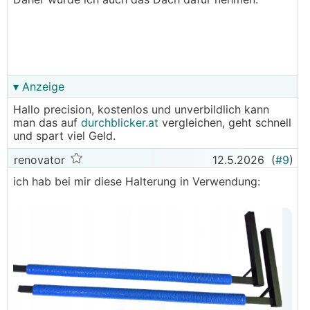
vorstellen, dass bei offenem Carport sowas -
wenn ungesichert - irgendwann mal weg ist. Am
Boden liegend kann man sich ja teilweise noch
dadurch schützen, dass man schwere Steine in
die verschlossene Box gibt, aber an der Wand ist
das keine Option.
▾ Anzeige
Hallo precision, kostenlos und unverbildlich kann
man das auf
durchblicker.at
vergleichen, geht schnell
und spart viel Geld.
renovator
12.5.2026
(
#9
)
ich hab bei mir diese Halterung in Verwendung: