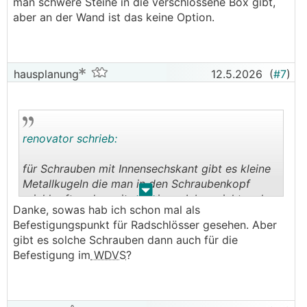
man schwere Steine in die verschlossene Box gibt,
aber an der Wand ist das keine Option.
hausplanung
12.5.2026
(
#7
)
renovator schrieb:
für Schrauben mit Innensechskant gibt es kleine
Metallkugeln die man in den Schraubenkopf
.
.
reinklopft und somit mit einem Inbus nicht mehr
Danke, sowas hab ich schon mal als
rankommt. Nachteil: falls man die Schraube
Befestigungspunkt für Radschlösser gesehen. Aber
entfernen will müsste man die Kugel mit Gewalt
gibt es solche Schrauben dann auch für die
rausholen (zB. aufbohren)
Befestigung im
WDVS
?