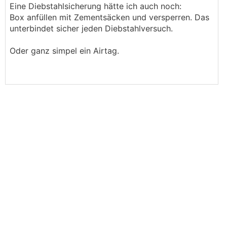
Eine Diebstahlsicherung hätte ich auch noch:
Box anfüllen mit Zementsäcken und versperren. Das
ob die ablehnung von der versicherung
unterbindet sicher jeden Diebstahlversuch.
rechtmäßig war, weiß ich allerdings nicht.
ich will nur sagen - versicherungen sind da
Oder ganz simpel ein Airtag.
manchmal sehr kreativ.