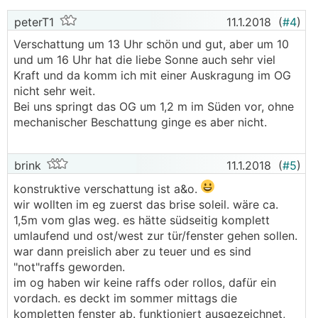
peterT1
11.1.2018
(
#4
)
Verschattung um 13 Uhr schön und gut, aber um 10
und um 16 Uhr hat die liebe Sonne auch sehr viel
Kraft und da komm ich mit einer Auskragung im OG
nicht sehr weit.
Bei uns springt das OG um 1,2 m im Süden vor, ohne
mechanischer Beschattung ginge es aber nicht.
brink
11.1.2018
(
#5
)
konstruktive verschattung ist a&o.
wir wollten im eg zuerst das brise soleil. wäre ca.
1,5m vom glas weg. es hätte südseitig komplett
umlaufend und ost/west zur tür/fenster gehen sollen.
war dann preislich aber zu teuer und es sind
"not"raffs geworden.
im og haben wir keine raffs oder rollos, dafür ein
vordach. es deckt im sommer mittags die
kompletten fenster ab. funktioniert ausgezeichnet,