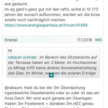
wie gedacht.
im eg geht's ganz gut mit den raffs. sollte in 10 (??)
jahren der wunsch aufkommen, werden wir die brise
soleils noch nachträglich machen.
https://www.energiesparhaus.at/forum/41499
Kneissi
11.1.2018
(
#6
)
rabaum schrieb:
Im Bereich des Sitzbereichs auf
der Terrasse haben wir 3 Meter. Im Hochsommer
zu Mittag trifft keine direkte Sonneneinstrahlung
das Glas. Im Winter, wo man die solaren Erträge
.
.
gut braucht, steht die Sonne so tief, dass nicht
mal 3 Meter ein Problem sind.
@rabaum: Hast du bei der 3m Überdachung
irgendwelche Glaselemente oder so oder ist das ein
fixes Dach. Wir sind auch gerade am Überlegen:
Haben 3m Fixelement + daneben 3m
HST
genau