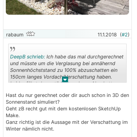
rabaum
11.1.2018
(
#2
)
DeepB schrieb:
Ich habe das mal durchgerechnet
und müsste um die Verglasung bei annähernd
Sonnenhöchststand zu 100% abzuschatten ein
150cm langes Vordach/Verschattung haben.
.
.
Leider führt das natürlich auch zur Abschattung
im Winter, was den Heizwärmebedarf erhöht.
Hast du nur gerechnet oder dir auch schon in 3D den
Sonnenstand simuliert?
Geht zB recht gut mit dem kostenlosen SketchUp
Make.
Ganz richtig ist die Aussage mit der Verschattung im
Winter nämlich nicht.