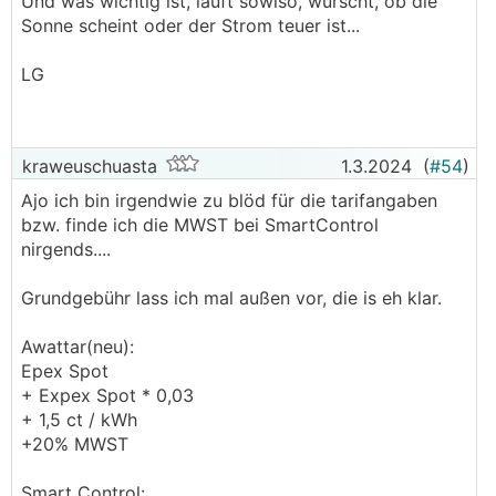
Und was wichtig ist, läuft sowiso, wurscht, ob die
Sonne scheint oder der Strom teuer ist...
LG
kraweuschuasta
1.3.2024
(
#54
)
Ajo ich bin irgendwie zu blöd für die tarifangaben
bzw. finde ich die MWST bei SmartControl
nirgends....
Grundgebühr lass ich mal außen vor, die is eh klar.
Awattar(neu):
Epex Spot
+ Expex Spot * 0,03
+ 1,5 ct / kWh
+20% MWST
Smart Control: