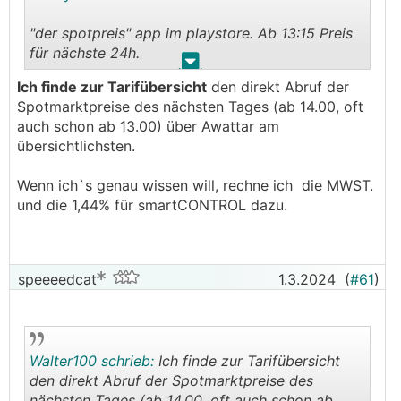
"der spotpreis" app im playstore. Ab 13:15 Preis
für nächste 24h.
.
.
Ich finde zur Tarifübersicht
den direkt Abruf der
Kann man eigene Kosten auch noch eingeben und
Spotmarktpreise des nächsten Tages (ab 14.00, oft
bekommt dann alles übersichtlich angezeigt.
auch schon ab 13.00) über Awattar am
übersichtlichsten.
Zwei unterschiedliche Darstellungsformen
Wenn ich`s genau wissen will, rechne ich die MWST.
und die 1,44% für smartCONTROL dazu.
speeeedcat
1.3.2024
(
#61
)
Walter100 schrieb:
Ich finde zur Tarifübersicht
den direkt Abruf der Spotmarktpreise des
nächsten Tages (ab 14.00, oft auch schon ab