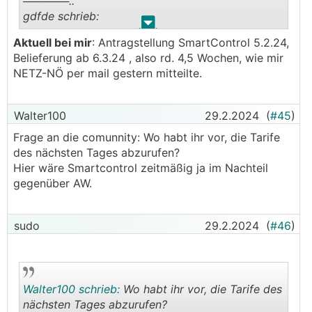
──────..
gdfde schrieb:
.
.
Aktuell bei mir
: Antragstellung SmartControl 5.2.24,
Abgestimmt mit: smartCONTROL
Belieferung ab 6.3.24 , also rd. 4,5 Wochen, wie mir
Für Neueinsteiger zu den float Tarifen ist
NETZ-NÖ per mail gestern mitteilte.
unbedingt zu beachten, dass beim Netzbetreiber
die 15 minütige Abfrage aktiviert ist.
Ausserdem sollte man schon 6-8 Wochen für den
Walter100
29.2.2024
(
#45
)
Wechsel einplanen, also ab Unterschrift.
Frage an die comunnity: Wo habt ihr vor, die Tarife
Vor allem jetzt, wo´s massenhaft vom alten
des nächsten Tages abzurufen?
awattar zu smartcontrol laufen.
Hier wäre Smartcontrol zeitmäßig ja im Nachteil
───────────────
gegenüber AW.
Meine Nachfrage bei smartcontrol ergab, dass es
"mindestens 3 Wochen" dauern wird.
sudo
29.2.2024
(
#46
)
Walter100 schrieb:
Wo habt ihr vor, die Tarife des
nächsten Tages abzurufen?