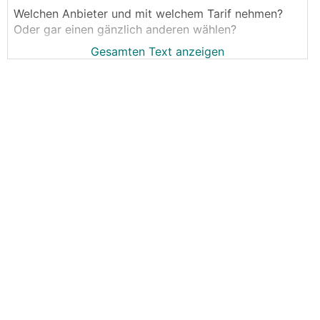
Welchen Anbieter und mit welchem Tarif nehmen?
Oder gar einen gänzlich anderen wählen?
Gesamten Text anzeigen
Bestand: SWP und E-Auto
Anforderung: möglichst easy handling, verständliche
Abrechnung, mit goE-WB kommunikativ
Wechsel: ab 1. Juli möglich - jetzt schon
durchführen?
Was sind die Vorteile/Nachteile?
[Hinweis: Umfrageergebnisse sind nur für
eingeloggte Mitglieder sichtbar]