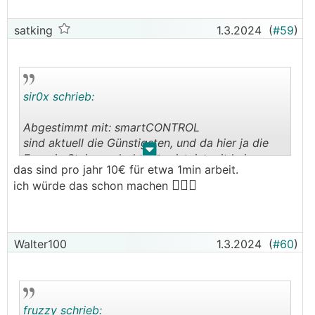
satking
1.3.2024
(
#59
)
sir0x schrieb:
Abgestimmt mit: smartCONTROL
sind aktuell die Günstigsten, und da hier ja die
.
.
Energie Steiermark dahinter ist, ist mit keinen
das sind pro jahr 10€ für etwa 1min arbeit.
Überraschungen zu rechnen.
🤷🏻‍♂️
ich würde das schon machen
Bin zwar selbst bei Steiererstrom Smart (direkt
Energie Steiermark), da diese letztes Jahr bzgl.
Grundgebühr günstiger waren als smartControl,
Walter100
1.3.2024
(
#60
)
aber wegen 83c (2,99 zu 3,82) mehr
Grundgebühr wechsle ich jetzt auch nicht.
fruzzy schrieb: