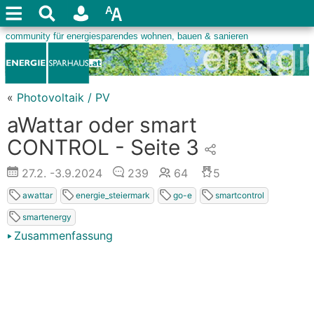
«
Photovoltaik / PV
aWattar oder smart
CONTROL - Seite 3
27.2.
-3.9.2024
239
64
5
awattar
energie_steiermark
go-e
smartcontrol
smartenergy
Zusammenfassung