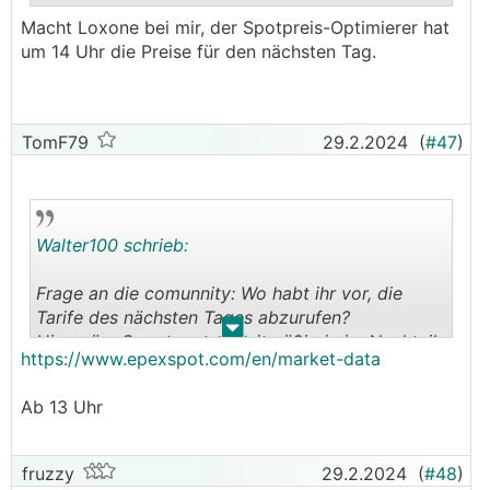
Macht Loxone bei mir, der Spotpreis-Optimierer hat
.
.
um 14 Uhr die Preise für den nächsten Tag.
TomF79
29.2.2024
(
#47
)
Walter100 schrieb:
Frage an die comunnity: Wo habt ihr vor, die
Tarife des nächsten Tages abzurufen?
.
.
Hier wäre Smartcontrol zeitmäßig ja im Nachteil
https://www.epexspot.com/en/market-data
gegenüber AW.
Ab 13 Uhr
fruzzy
29.2.2024
(
#48
)