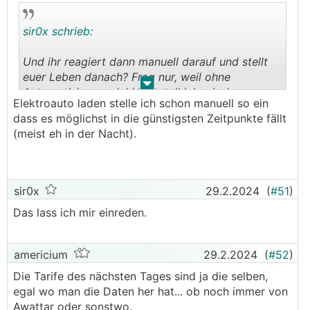
sir0x schrieb:
Und ihr reagiert dann manuell darauf und stellt
euer Leben danach? Frag nur, weil ohne
.
.
Automatisierung dahinter stell ich mir das
Elektroauto laden stelle ich schon manuell so ein
mühsam vor...
dass es möglichst in die günstigsten Zeitpunkte fällt
(meist eh in der Nacht).
sir0x
29.2.2024
(
#51
)
Das lass ich mir einreden.
americium
29.2.2024
(
#52
)
Die Tarife des nächsten Tages sind ja die selben,
egal wo man die Daten her hat... ob noch immer von
Awattar oder sonstwo.