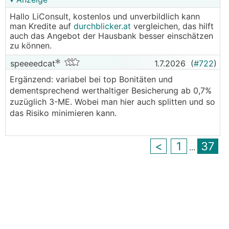
Hallo LiConsult, kostenlos und unverbildlich kann
Im individuellen Einzelfall können sich
man Kredite auf
durchblicker.at
vergleichen, das hilft
Ausnahmekonditionen ergeben, die die jeweilige
auch das Angebot der Hausbank besser einschätzen
Bank meist unter bestimmten Auflagen wie
zu können.
Kontowechsel, Verpflichtung zum Abschluss von
speeeedcat
1.7.2026
(
#722
)
Bank- oder Versicherungsprodukten usw. aus
geschäftspolitischen Gründen verfolgt oder ein
Ergänzend: variabel bei top Bonitäten und
Zeitfenster in einer vielleicht günstigen SWAP-
dementsprechend werthaltiger Besicherung ab 0,7%
Situation nutzen kann.
zuzüglich 3-ME. Wobei man hier auch splitten und so
das Risiko minimieren kann.
Zinsjoker:
nicht mehr erhältlich.
Angaben wie gewohnt unverbindlich, da eine
<
1
37
...
konkrete Zusage erst nach Sichtung aller
einreichrelevanter Unterlagen und Informationen
sowie Genehmigung durch das Risikomanagement
der finanzierenden Bank erfolgen kann.
Links für alle wichtigen Versicherungen rund ums
Thema Hausbauen: