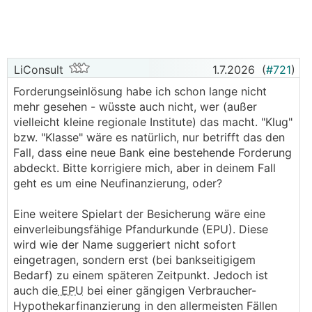
Nachfinanzierungen oder für nachträgliche
Bewertungsberichtigungen aufgebraucht.
Eine Schuldendienstquote
(DSTI)
von maximal
40% (Ausnahmekontingent: 10%).
LiConsult
1.7.2026
(
#721
)
Eine Laufzeit von maximal 35 Jahren
(Ausnahmekontingent: 5%).
Forderungseinlösung habe ich schon lange nicht
Insgesamt dürfen aber bei einem Kreditinstitut
mehr gesehen - wüsste auch nicht, wer (außer
maximal 20% aller Kredite eine der Obergrenzen
vielleicht kleine regionale Institute) das macht. "Klug"
überschreiten.
bzw. "Klasse" wäre es natürlich, nur betrifft das den
Um Renovierungen und Sanierungen –
Fall, dass eine neue Bank eine bestehende Forderung
insbesondere den Umstieg von fossilen auf
abdeckt. Bitte korrigiere mich, aber in deinem Fall
erneuerbare Energieträger – zu erleichtern, sind
geht es um eine Neufinanzierung, oder?
Finanzierungen bis zu einer
Geringfügigkeitsgrenze von € 50.000 von diesen
Eine weitere Spielart der Besicherung wäre eine
Vorgaben ausgenommen.
einverleibungsfähige Pfandurkunde (EPU). Diese
wird wie der Name suggeriert nicht sofort
eingetragen, sondern erst (bei bankseitigigem
https://www.fma.gv.at/fma-erlaesst-verordnung-fuer
Bedarf) zu einem späteren Zeitpunkt. Jedoch ist
-nachhaltige-vergabestandards-bei-der-finanzierung
auch die
EPU
bei einer gängigen Verbraucher-
-von-wohnimmobilien-kim-vo/
Hypothekarfinanzierung in den allermeisten Fällen