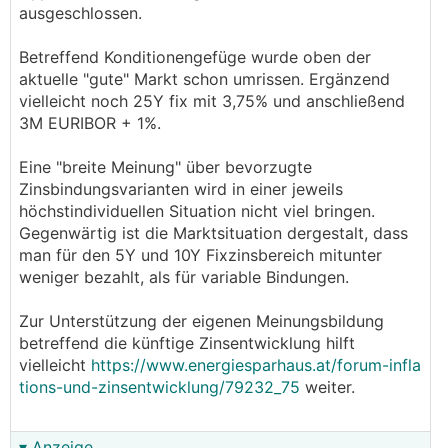
ausgeschlossen.
Die KIM-V wird per Juni 2025 gestrichen. Um
Bestkonditionen zu erreichen, sind die Vorgaben
Betreffend Konditionengefüge wurde oben der
aber durchaus bei den jeweiligen Bankinstituten
aktuelle "gute" Markt schon umrissen. Ergänzend
nötig.
vielleicht noch 25Y fix mit 3,75% und anschließend
3M EURIBOR + 1%.
Mögliche Best Case ab-Konditionen österreichweit:
Eine "breite Meinung" über bevorzugte
Fixzins-Varianten, Stand 29.12.2024
Zinsbindungsvarianten wird in einer jeweils
höchstindividuellen Situation nicht viel bringen.
5J FIX: ab
2,85%
, Anschluss variabel 3-Monats
Gegenwärtig ist die Marktsituation dergestalt, dass
Euribor zuzüglich bestens ab 1%
man für den 5Y und 10Y Fixzinsbereich mitunter
10J FIX: ab
3,05%
, Anschluss variabel 3-Monats
weniger bezahlt, als für variable Bindungen.
Euribor zuzüglich bestens ab 1%
25J Fix: ab
3,15%
, Anschluss variabel 3-Monats
Zur Unterstützung der eigenen Meinungsbildung
Euribor zuzüglich bestens ab 1%
betreffend die künftige Zinsentwicklung hilft
15, 20, 30 und 35J FIX:
individuell
vielleicht
https://www.energiesparhaus.at/forum-infla
tions-und-zinsentwicklung/79232_75
weiter.
Variante variabel:
Aufschlag ab
1,00%
zuzüglich 3-Monats-Euribor
▾ Anzeige