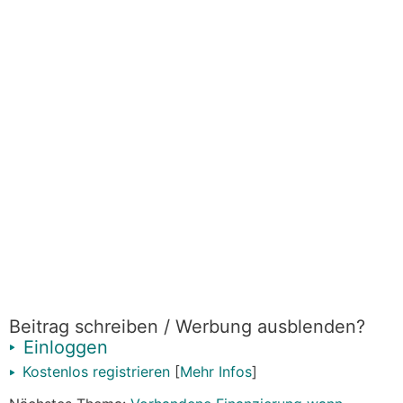
https://www.energiesparhaus.at/forum-versicherung
en-und-absicherungen-rund-ums-bauen-teil-1/72629
In diesem Sinne wieder auf einen regen Austausch
hier im Forum, viel Gesundheit und die besten
Konditionen für 2025!
Beitrag schreiben / Werbung ausblenden?
Einloggen
Kostenlos registrieren
[
Mehr Infos
]