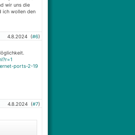
d wir uns die
d ich wollen den
4.8.2024
(
#6
)
öglichkeit.
ml?r=1
hernet-ports-2-19
4.8.2024
(
#7
)