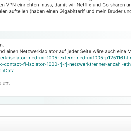
nen VPN einrichten muss, damit wir Netflix und Co sharen un
eien aufteilen (haben einen Gigabittarif und mein Bruder un
n.
d einen Netzwerkisolator auf jeder Seite wäre auch eine M
zwerk-isolator-med-mi-1005-extern-med-mi1005-p125116.ht
-contact-fl-isolator-1000-rj-rj-netzwerktrenner-anzahl-et
chData
lett.