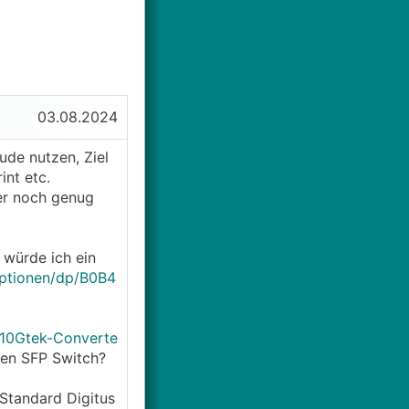
03.08.2024
de nutzen, Ziel
int etc.
ler noch genug
 würde ich ein
ptionen/dp/B0B4
/10Gtek-Converte
gen SFP Switch?
 Standard Digitus