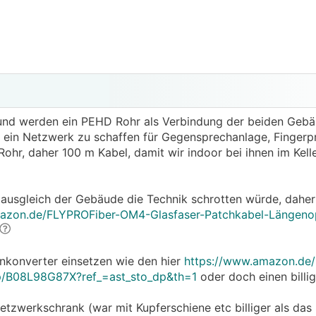
 und werden ein PEHD Rohr als Verbindung der beiden Gebäu
und ein Netzwerk zu schaffen für Gegensprechanlage, Fingerpr
hr, daher 100 m Kabel, damit wir indoor bei ihnen im Kel
ialausgleich der Gebäude die Technik schrotten würde, daher
azon.de/FLYPROFiber-OM4-Glasfaser-Patchkabel-Längeno
enkonverter einsetzen wie den hier
https://www.amazon.de
p/B08L98G87X?ref_=ast_sto_dp&th=1
oder doch einen billi
etzwerkschrank (war mit Kupferschiene etc billiger als das