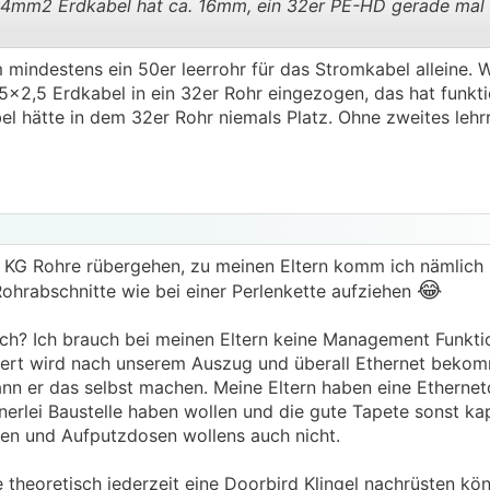
4mm2 Erdkabel hat ca. 16mm, ein 32er PE-HD gerade mal
indestens ein 50er leerrohr für das Stromkabel alleine. W
.
.
2,5 Erdkabel in ein 32er Rohr eingezogen, das hat funkti
el hätte in dem 32er Rohr niemals Platz. Ohne zweites lehrr
 KG Rohre rübergehen, zu meinen Eltern komm ich nämlich ü
😂
Rohrabschnitte wie bei einer Perlenkette aufziehen
ch? Ich brauch bei meinen Eltern keine Management Funkti
iert wird nach unserem Auszug und überall Ethernet beko
nn er das selbst machen. Meine Eltern haben eine Ethernet
inerlei Baustelle haben wollen und die gute Tapete sonst ka
egen und Aufputzdosen wollens auch nicht.
e theoretisch jederzeit eine Doorbird Klingel nachrüsten kön