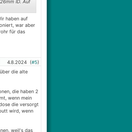
 26mm ID. Auf
ir haben auf
oniert, war aber
ohr für das
4.8.2024
(
#5
)
ber die alte
onen, die haben 2
mmt, wenn mein
dose die versorgt
putt wird, wenn
nen, weil's das