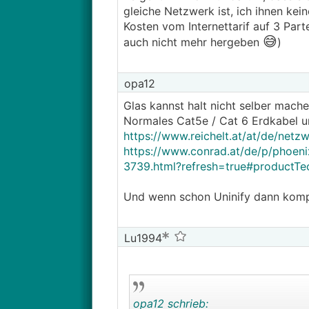
gleiche Netzwerk ist, ich ihnen kei
Kosten vom Internettarif auf 3 Part
😅
auch nicht mehr hergeben
)
opa12
Glas kannst halt nicht selber mache
Normales Cat5e / Cat 6 Erdkabel un
https://www.reichelt.at/at/de/net
https://www.conrad.at/de/p/phoenix
3739.html?refresh=true#productTe
Und wenn schon Uninify dann komp
Lu1994
opa12 schrieb: