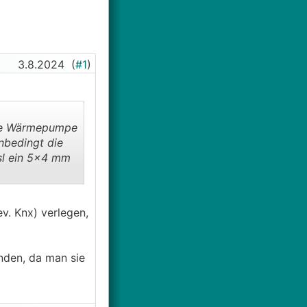
3.8.2024
(
#1
)
eine Wärmepumpe
nbedingt die
sl ein 5x4 mm
v. Knx) verlegen,
nden, da man sie