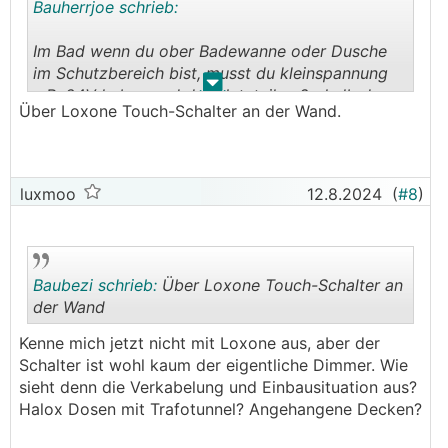
Bauherrjoe schrieb:
Im Bad wenn du ober Badewanne oder Dusche
im Schutzbereich bist, musst du kleinspannung
.
.
z.B. 24V haben und das Netzteil außerhalb der
Über Loxone Touch-Schalter an der Wand.
Schutzzone.
Hab selber LED Lampen aufwendig umgebaut
um sie mit einen 230V Phasenanschnitt Dimmer
luxmoo
12.8.2024
(
#8
)
zu betreiben.
Meiner Meinung nach ist eher das Dimmen die
Herausforderung und nicht 24/230V.
Baubezi schrieb:
Über Loxone Touch-Schalter an
der Wand
Wie willst du dimmen? Per Schalter an der Wand
oder Fernbedienung?
Kenne mich jetzt nicht mit Loxone aus, aber der
.
.
Schalter ist wohl kaum der eigentliche Dimmer. Wie
sieht denn die Verkabelung und Einbausituation aus?
Halox Dosen mit Trafotunnel? Angehangene Decken?