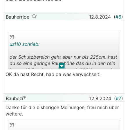
Bauherrjoe
12.8.2024
(
#6
)
uzi10 schrieb:
der Schutzbereich geht aber nur bis 225cm. hast
du so eine geringe Raumhöhe das du in den rein
.
.
kommst? Darüber kann er auch 230V verwenden.
OK da hast Recht, hab da was verwechselt.
Vor allem in Beton oder abgehängten Decken
wär das nicht so das Problem
Baubezi
12.8.2024
(
#7
)
Danke für die bisherigen Meinungen, freu mich über
weitere.