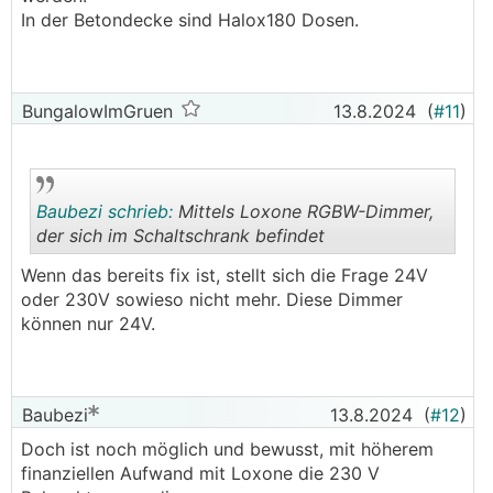
Kenne mich jetzt nicht mit Loxone aus, aber der
In der Betondecke sind Halox180 Dosen.
Schalter ist wohl kaum der eigentliche Dimmer.
Wie sieht denn die Verkabelung und
Einbausituation aus? Halox Dosen mit
Trafotunnel? Angehangene Decken?
BungalowImGruen
13.8.2024
(
#11
)
Baubezi schrieb:
Mittels Loxone RGBW-Dimmer,
der sich im Schaltschrank befindet
Wenn das bereits fix ist, stellt sich die Frage 24V
.
.
oder 230V sowieso nicht mehr. Diese Dimmer
können nur 24V.
Baubezi
13.8.2024
(
#12
)
Doch ist noch möglich und bewusst, mit höherem
finanziellen Aufwand mit Loxone die 230 V