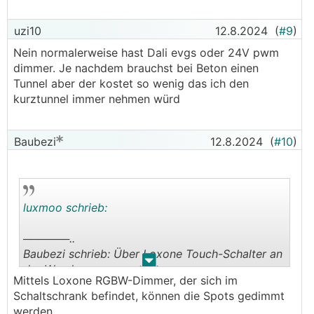
uzi10
12.8.2024
(
#9
)
Nein normalerweise hast Dali evgs oder 24V pwm
dimmer. Je nachdem brauchst bei Beton einen
Tunnel aber der kostet so wenig das ich den
kurztunnel immer nehmen würd
Baubezi
12.8.2024
(
#10
)
luxmoo schrieb:
──────..
Baubezi schrieb: Über Loxone Touch-Schalter an
.
.
der Wand
Mittels Loxone RGBW-Dimmer, der sich im
───────────────
Schaltschrank befindet, können die Spots gedimmt
werden.