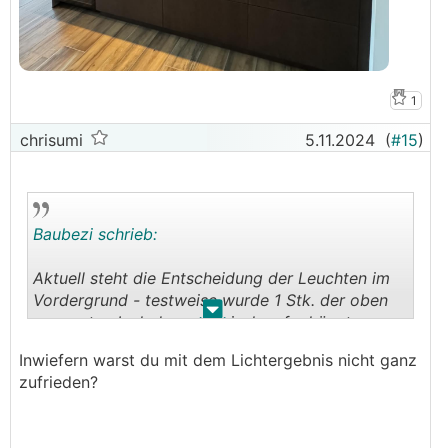
1
chrisumi
5.11.2024
(
#15
)
Baubezi schrieb:
Aktuell steht die Entscheidung der Leuchten im
Vordergrund - testweise wurde 1 Stk. der oben
.
.
genannten Isoled provisorisch aufgehängt, waren
jedoch mit dem Lichtergebnis nicht ganz
Inwiefern warst du mit dem Lichtergebnis nicht ganz
zufrieden, daher die Frage.
zufrieden?