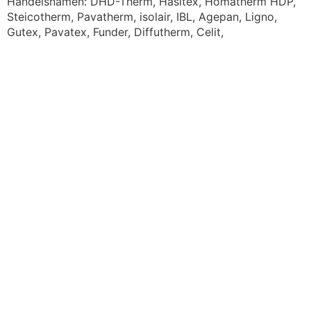
Handelsnamen: DHD-Therm, Hasitex, Homatherm HDP,
Steicotherm, Pavatherm, isolair, IBL, Agepan, Ligno,
Gutex, Pavatex, Funder, Diffutherm, Celit,