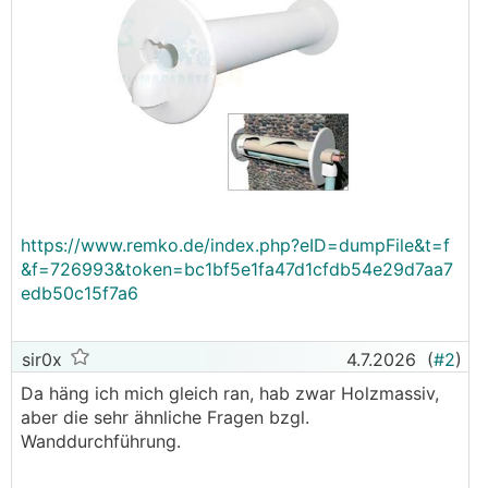
https://www.remko.de/index.php?eID=dumpFile&t=f
&f=726993&token=bc1bf5e1fa47d1cfdb54e29d7aa7
edb50c15f7a6
sir0x
4.7.2026
(
#2
)
Da häng ich mich gleich ran, hab zwar Holzmassiv,
aber die sehr ähnliche Fragen bzgl.
Wanddurchführung.