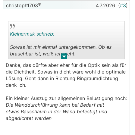
christoph1703
4.7.2026
(
#3
)
Kleinermuk schrieb:
Sowas ist mir einmal untergekommen. Ob es
brauchbar ist, weiß ich nicht.
.
.
Danke, das dürfte aber eher für die Optik sein als für
https://www.remko.de/index.php?eID=dumpFile&
die Dichtheit. Sowas in dicht wäre wohl die optimale
t=f&f=726993&token=bc1bf5e1fa47d1cfdb54e29
Lösung. Geht dann in Richtung Ringraumdichtung
d7aa7edb50c15f7a6
denk ich.
Ein kleiner Auszug zur allgemeinen Belustigung noch:
Die Wanddurchführung kann bei Bedarf mit
etwas Bauschaum in der Wand befestigt und
abgedichtet werden