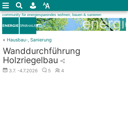
«
Hausbau-, Sanierung
Wanddurchführung
Holzriegelbau
3.7.
-4.7.2026
5
4