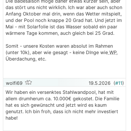
Die Badesaison möge daher etwas kürzer sein, aber
das stört uns nicht wirklich. Ich war aber auch schon
Anfang Oktober mal drin, wenn das Wetter mitspielt,
und der Pool noch knappe 20 Grad hat. Und jetzt im
Mai - mit Solarfolie ist das Wasser sobald ein paar
wärmere Tage kommen, auch gleich bei 25 Grad.
Somit - unsere Kosten waren absolut im Rahmen
(unter 10k), aber wie gesagt - keine DInge wie
WP
,
Überdachung, etc.
wolfi69
19.5.2026
(
#11
)
Wir haben ein versenktes Stahlwandpool, hat mit
allem drumherum ca. 10.000€ gekostet. Die Familie
hat es sich gewünscht und jetzt wird es kaum
genutzt. Ich bin froh, dass ich nicht mehr investiert
habe!