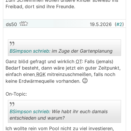
Zum Schwimmen wollen unsere Kinder sowieso ins
Freibad, dort sind ihre Freunde.
ds50
19.5.2026
(
#2
)
BSimpson schrieb:
im Zuge der Gartenplanung
Ganz blöd gefragt und wirklich
OT
: Falls (jemals)
Bedarf besteht, dann wäre jetzt ein guter Zeitpunkt,
.
.
einfach einen
RGK
mitreinzuschmeißen, falls noch
😉
keine Erdwärmequelle vorhanden.
On-Topic:
BSimpson schrieb:
Wie habt ihr euch damals
entschieden und warum?
Ich wollte rein vom Pool nicht zu viel investieren,