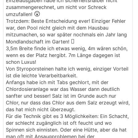
Einzelausgaben habe ich sicherheitshalber nicht
zusammengerechnet, um nicht vor Schreck
😲
umzufallen!
Trotzdem: Beste Entscheidung ever! Einziger Fehler
war, den Pool nicht gleich mit dem Hausbau
mitzumachen, so war später nochmals ein Jahr lang
🫩
Mondlandschaft im Garten!
3,5m Breite finde ich etwas wenig, 4m wären schön,
wenn es der Platz hergibt. 7m Länge dagegen ist
schon Luxus!
Von Styroporsteinen halte ich wenig, einziger Vorteil
ist die leichte Verarbeitbarkeit.
Anfangs habe ich mit Tabs gechlort, mit der
Chlordosieranlage war das Wasser dann deutlich
sanfter und besser! Salz ist im Grunde auch nur
Chlor, nur dass das Chlor aus dem Salz erzeugt wird,
das hat mich nicht überzeugt.
Für die Technik gibt es 3 Möglichkeiten: Ein Schacht,
der schlecht zugänglich ist oft feucht und wo
Spinnen sich einnisten. Oder eine Hütte, aber da hat
man oft mit Ansaugproblemen bei der