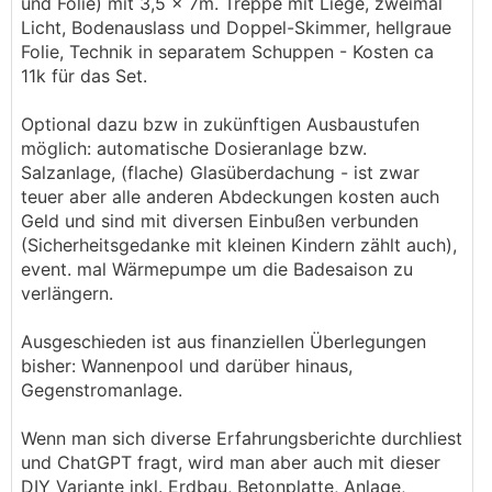
und Folie) mit 3,5 x 7m. Treppe mit Liege, zweimal
Licht, Bodenauslass und Doppel-Skimmer, hellgraue
Folie, Technik in separatem Schuppen - Kosten ca
11k für das Set.
Optional dazu bzw in zukünftigen Ausbaustufen
möglich: automatische Dosieranlage bzw.
Salzanlage, (flache) Glasüberdachung - ist zwar
teuer aber alle anderen Abdeckungen kosten auch
Geld und sind mit diversen Einbußen verbunden
(Sicherheitsgedanke mit kleinen Kindern zählt auch),
event. mal Wärmepumpe um die Badesaison zu
verlängern.
Ausgeschieden ist aus finanziellen Überlegungen
bisher: Wannenpool und darüber hinaus,
Gegenstromanlage.
Wenn man sich diverse Erfahrungsberichte durchliest
und ChatGPT fragt, wird man aber auch mit dieser
DIY Variante inkl. Erdbau, Betonplatte, Anlage,