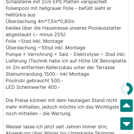
Schalsteine mit 2cm EPS Platten verspachelt
Folienpool mit hellgrauer Folie - befüllt sieht er
helltürkis aus
Überdachung 4m*7,5m*0,80m
beides über die Hausmesse unseres Poolausstatter
abgestaubt (~ minus 25%)
Folie ~5tsd inkl. Montage
Überdachung ~10tsd inkl. Montage
Pumpe + Verrohrung + Salz - Elektrolyse ~ 3tsd inkl.
Lieferung (Technik habe ich auf Höhe UK Betonplatte
im 2m entfernten Kellerzubau unter der Terrasse
Steinumrandung 1500.- inkl Montage
Poolrobi gebraucht 500.-
LED Scheinwerfer 400.-
Die Preise können mit dem heuteigen Stand nicht
mehr mithalten, jedoch möchte ich das Wichtigste
noch mitteilen - die Wartung.
Wasser lasse ich jetzt seit Jahren immer drin,
Absenkung über Winter bis Unterkante Skimmer.