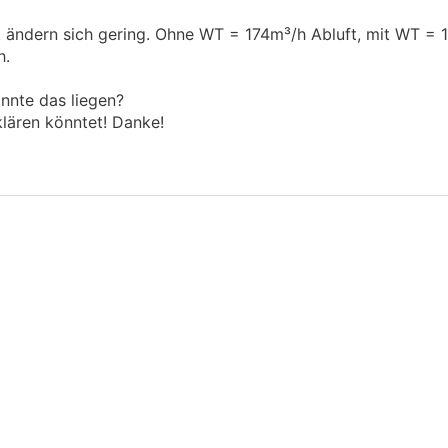
 ändern sich gering. Ohne WT = 174m³/h Abluft, mit WT = 1
h.
önnte das liegen?
klären könntet! Danke!