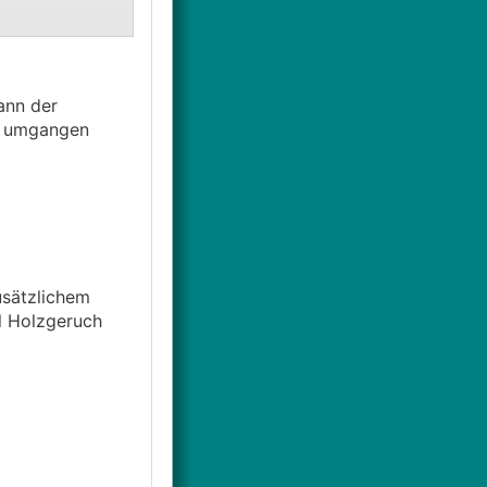
ann der
t umgangen
usätzlichem
el Holzgeruch