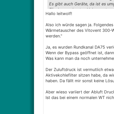
Es gibt auch Geräte, da ist es um
Für den moderaten Volumenstrom s
Hallo leitwolf!
Schlauchsystem?
Also ich würde sagen ja. Folgendes 
Wärmetauscher des Vitovent 300-W
werden."
Ja, es wurden Rundkanal DA75 verl
Wenn der Bypass geöffnet ist, dan
Was kann man da noch unternehmen
Der Zuluftdruck ist vermutlich etw
Aktivekohlefilter sitzen habe, da w
haben. Da fällt mir sonst keine Lösu
Aber wieso variiert der Abluft Dru
Ist das bei einem normalen WT nich