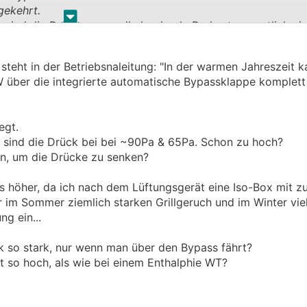
gekehrt.
.
.
ind die Drücke generell eher hoch. Du hast vermutlich ein
steht in der Betriebsnaleitung: "In der warmen Jahreszeit k
 über die integrierte automatische Bypassklappe komplet
egt.
n sind die Drück bei bei ~90Pa & 65Pa. Schon zu hoch?
, um die Drücke zu senken?
as höher, da ich nach dem Lüftungsgerät eine Iso-Box mit z
ir im Sommer ziemlich starken Grillgeruch und im Winter vi
ng ein...
ck so stark, nur wenn man über den Bypass fährt?
t so hoch, als wie bei einem Enthalphie WT?