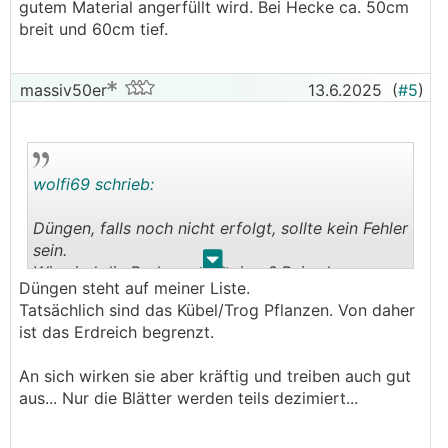
gutem Material angerfüllt wird. Bei Hecke ca. 50cm
breit und 60cm tief.
massiv50er
13.6.2025
(
#5
)
wolfi69 schrieb:
Düngen, falls noch nicht erfolgt, sollte kein Fehler
sein.
.
.
Wie sind die Bodenverhältnisse? Bei sehr
Düngen steht auf meiner Liste.
schlechten Verhältnissen neigen viele Pflanzen
Tatsächlich sind das Kübel/Trog Pflanzen. Von daher
zum kränkeln. Falls du wirklich etwas neues
ist das Erdreich begrenzt.
pflanzen musst, unbedingt darauf achten, dass
der Pflanzgraben mit gutem Material angerfüllt
An sich wirken sie aber kräftig und treiben auch gut
wird. Bei Hecke ca. 50cm breit und 60cm tief.
aus... Nur die Blätter werden teils dezimiert...