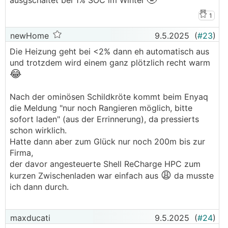
ausgschaltet bei 1% SOC im Winter
.
.
1
newHome
9.5.2025
(
#23
)
Die Heizung geht bei <2% dann eh automatisch aus
und trotzdem wird einem ganz plötzlich recht warm
😂
Nach der ominösen Schildkröte kommt beim Enyaq
die Meldung "nur noch Rangieren möglich, bitte
sofort laden" (aus der Errinnerung), da pressierts
schon wirklich.
Hatte dann aber zum Glück nur noch 200m bis zur
Firma,
der davor angesteuerte Shell ReCharge HPC zum
😩
kurzen Zwischenladen war einfach aus
da musste
ich dann durch.
maxducati
9.5.2025
(
#24
)