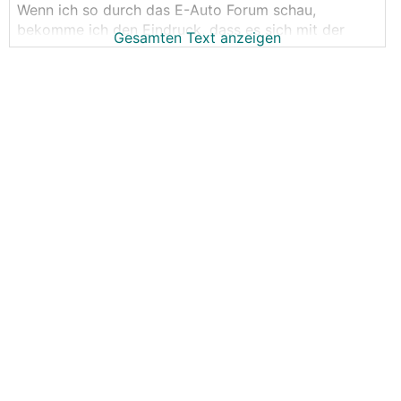
Wenn ich so durch das E-Auto Forum schau,
bekomme ich den Eindruck, dass es sich mit der
Gesamten Text anzeigen
Reichweite der E-Autos eh immer ausgeht, zur Not
halt mit Nachladen.
Mich würd interessieren, ob wirklich achon amal wer
stehengeblieben ist mit seinem
BEV
mit Akku Finito?
Und ned wegen blöd spielen auf unter 0,1%, sondern
aus anderen gründen, welcje das aich immer sein
mögen.
Lg Wolfgang
[Hinweis: Umfrageergebnisse sind nur für
eingeloggte Mitglieder sichtbar]