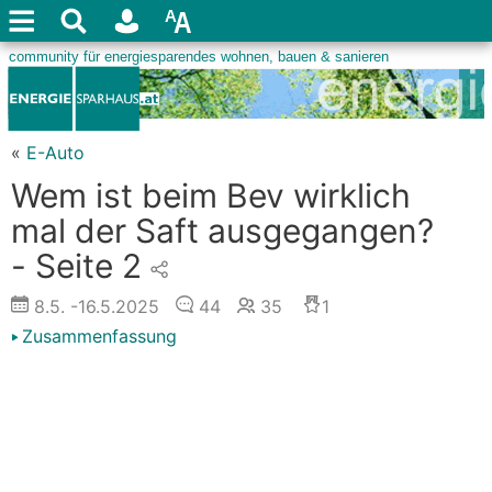
«
E-Auto
Wem ist beim Bev wirklich
mal der Saft ausgegangen?
- Seite 2
8.5.
-16.5.2025
44
35
1
Zusammenfassung