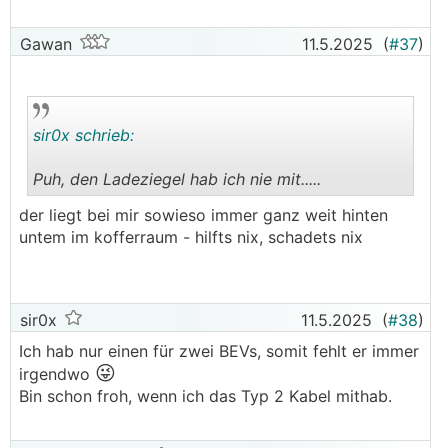
Gawan
11.5.2025
(
#37
)
sir0x schrieb:
Puh, den Ladeziegel hab ich nie mit.....
.
.
der liegt bei mir sowieso immer ganz weit hinten
untem im kofferraum - hilfts nix, schadets nix
sir0x
11.5.2025
(
#38
)
Ich hab nur einen für zwei BEVs, somit fehlt er immer
😜
irgendwo
Bin schon froh, wenn ich das Typ 2 Kabel mithab.