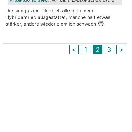
Innuendo schrieb:
Nur beim E-bike schon oft. :)
Die sind ja zum Glück eh alle mit einem
Hybridantrieb ausgestattet, manche halt etwas
😂
.
.
stärker, andere wieder ziemlich schwach
<
1
2
3
>