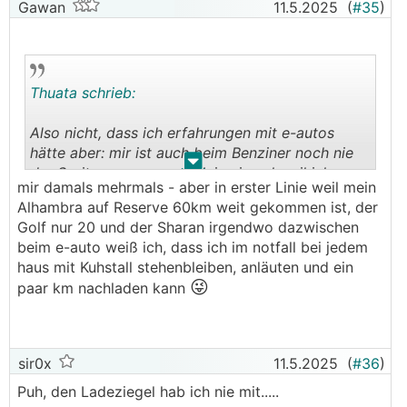
Gawan
11.5.2025
(
#35
)
Thuata schrieb:
Also nicht, dass ich erfahrungen mit e-autos
hätte aber: mir ist auch beim Benziner noch nie
.
.
der Sprit ausgegangen. Naja einmal weil ich
mir damals mehrmals - aber in erster Linie weil mein
einfach neugierig war, wie weit ich tatsächlich
Alhambra auf Reserve 60km weit gekommen ist, der
noch komm, wenn die Lampe angegangen ist.
Golf nur 20 und der Sharan irgendwo dazwischen
Und ich einen Kanister mit Treibstoff im
beim e-auto weiß ich, dass ich im notfall bei jedem
Kofferraum hatte ;)
haus mit Kuhstall stehenbleiben, anläuten und ein
Ich glaub auch nicht, dass die große Angst der
😜
paar km nachladen kann
Meisten ist, dass man es nicht mehr zur nächsten
Tankstelle schafft. Sondern hauptsächlich: Wie
weit komm ich, bevor ich zur Tankstelle muss?
sir0x
11.5.2025
(
#36
)
Puh, den Ladeziegel hab ich nie mit.....