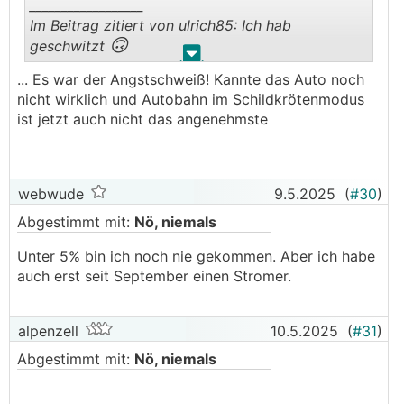
__________________
Im Beitrag zitiert von ulrich85: Ich hab
🙃
geschwitzt
.
.
... Es war der Angstschweiß! Kannte das Auto noch
glaub ich dir nicht, du hast ja sicher die Heizung
nicht wirklich und Autobahn im Schildkrötenmodus
🤣
ausgschaltet bei 1% SOC im Winter
ist jetzt auch nicht das angenehmste
webwude
9.5.2025
(
#30
)
Abgestimmt mit:
Nö, niemals
Unter 5% bin ich noch nie gekommen. Aber ich habe
auch erst seit September einen Stromer.
alpenzell
10.5.2025
(
#31
)
Abgestimmt mit:
Nö, niemals