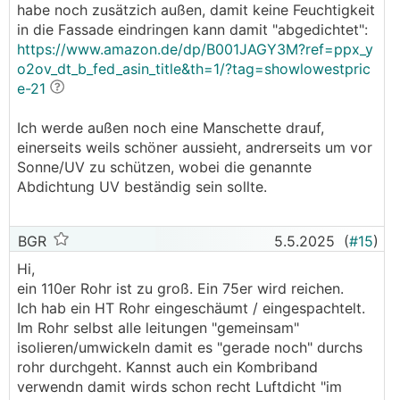
habe noch zusätzich außen, damit keine Feuchtigkeit
in die Fassade eindringen kann damit "abgedichtet":
https://www.amazon.de/dp/B001JAGY3M?ref=ppx_y
o2ov_dt_b_fed_asin_title&th=1/?tag=showlowestpric
e-21
Ich werde außen noch eine Manschette drauf,
einerseits weils schöner aussieht, andrerseits um vor
Sonne/UV zu schützen, wobei die genannte
Abdichtung UV beständig sein sollte.
BGR
5.5.2025
(
#15
)
Hi,
ein 110er Rohr ist zu groß. Ein 75er wird reichen.
Ich hab ein HT Rohr eingeschäumt / eingespachtelt.
Im Rohr selbst alle leitungen "gemeinsam"
isolieren/umwickeln damit es "gerade noch" durchs
rohr durchgeht. Kannst auch ein Kombriband
verwendn damit wirds schon recht Luftdicht "im