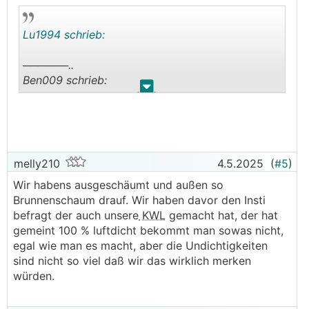
Lu1994 schrieb:
──────..
Ben009 schrieb:
.
.
──────..
Lu1994 schrieb:
Wieso führst du das Kondensat nicht einfach im
melly210
4.5.2025
(
#5
)
Haus in einen Siphon, dann sparst dir den Ärger,
Wir habens ausgeschäumt und außen so
ansonsten Kondensatleitung in der Muffe mittels
Brunnenschaum drauf. Wir haben davor den Insti
hartem Rohr ausführen und den Schlauch daran
befragt der auch unsere
KWL
gemacht hat, der hat
befestigen
gemeint 100 % luftdicht bekommt man sowas nicht,
───────────────
egal wie man es macht, aber die Undichtigkeiten
sind nicht so viel daß wir das wirklich merken
Leider hab ich keine Möglichkeit bzw. keinen
würden.
Siphon in der Nähe der Klimageräte!
Das wäre natürlich das optimum, aber leider...