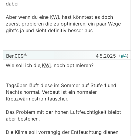
dabei
ansonsten Kondensatleitung in der Muffe mittels
hartem Rohr ausführen und den Schlauch daran
Aber wenn du eine
KWL
hast könntest es doch
befestigen
zuerst probieren die zu optimieren, ein paar Wege
───────────────
gibt's ja und sieht definitiv besser aus
Leider hab ich keine Möglichkeit bzw. keinen
Siphon in der Nähe der Klimageräte!
Ben009
4.5.2025
(
#4
)
Das wäre natürlich das optimum, aber leider...
Wie soll ich die
KWL
noch optimieren?
Wieviel Liter Kondensat fällt eigentlich täglich
an?
Tagsüber läuft diese im Sommer auf Stufe 1 und
Nachts normal. Verbaut ist ein normaler
Kreuzwärmestromtauscher.
Das Problem mit der hohen Luftfeuchtigkeit bleibt
aber bestehen.
Die Klima soll vorrangig der Entfeuchtung dienen.