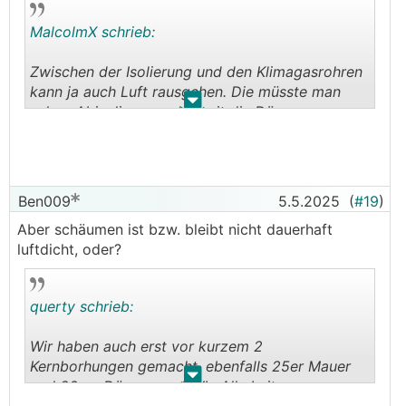
Völliger Quatsch! Er meint wohl eher: ich kann so
MalcolmX schrieb:
etwas nicht. Natürlich geht das, mit etwas
Geduld im Zweifel auch nur mit passendem
Zwischen der Isolierung und den Klimagasrohren
Klebeband jede Leitung einzeln auf der warmen
kann ja auch Luft rausgehen. Die müsste man
Seite abkleben. Und Kondensatrohr wie von
.
.
schon Abisolieren und damit die Dämmung
@Lu1994 beschrieben mit einem Stück glatten
unterbrechen beim RDS Element.
Rohr.
Kann du ins Detail gehen wie das gemacht
wurde?
Ben009
5.5.2025
(
#19
)
Aber schäumen ist bzw. bleibt nicht dauerhaft
luftdicht, oder?
querty schrieb:
Wir haben auch erst vor kurzem 2
Kernborhungen gemacht, ebenfalls 25er Mauer
.
.
und 20cm Dämmung, KWL. Alle Leitungen