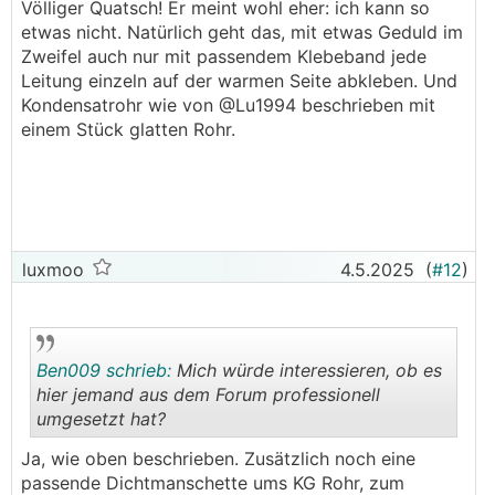
Völliger Quatsch! Er meint wohl eher: ich kann so
Klimagerät steht die Maximalleistung
.
.
etwas nicht. Natürlich geht das, mit etwas Geduld im
Wieso führst du das Kondensat nicht einfach im
normalerweise dabei
Zweifel auch nur mit passendem Klebeband jede
Haus in einen Siphon, dann sparst dir den Ärger,
Leitung einzeln auf der warmen Seite abkleben. Und
ansonsten Kondensatleitung in der Muffe mittels
Aber wenn du eine
KWL
hast könntest es doch
Kondensatrohr wie von @Lu1994 beschrieben mit
hartem Rohr ausführen und den Schlauch daran
zuerst probieren die zu optimieren, ein paar
einem Stück glatten Rohr.
befestigen
Wege gibt's ja und sieht definitiv besser aus
───────────────
───────────────
Leider hab ich keine Möglichkeit bzw. keinen
Siphon in der Nähe der Klimageräte!
luxmoo
4.5.2025
(
#12
)
Das wäre natürlich das optimum, aber leider...
Wieviel Liter Kondensat fällt eigentlich täglich
an?
Ben009 schrieb:
Mich würde interessieren, ob es
───────────────
hier jemand aus dem Forum professionell
umgesetzt hat?
Das kommt auf so viele Faktoren an, beim
Klimagerät steht die Maximalleistung
.
.
Ja, wie oben beschrieben. Zusätzlich noch eine
normalerweise dabei
passende Dichtmanschette ums KG Rohr, zum