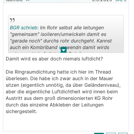
"gerade noch" durchs rohr durchgeht. Kannst
auch ein Kombriband verwendn damit wirds
schon recht Luftdicht "im Rohr".
BGR schrieb:
Im Rohr selbst alle leitungen
Außen kannst noch einen 1-2 Bögen (15 Grad
"gemeinsam" isolieren/umwickeln damit es
draufgeben und im letzten Bogen noch
"gerade noch" durchs rohr durchgeht. Kannst
ausschäumen. Ist dann 100% UV geschützt.
auch ein Kombriband verwendn damit wirds
.
.
schon recht Luftdicht "im Rohr".
Damit wird es aber doch niemals luftdicht?
Die Ringraumdichtung hatte ich hier im Thread
überlesen. Die habe ich zwar auch in der Mauer
sitzen (eigentlich unnötig, da über Geländeniveau),
aber die eigentliche Luftdichtheit wird innen beim
Austritt aus dem groß dimensionierten KG Rohr
durch das einzelne Abkleben der Leitungen
sichergestellt.