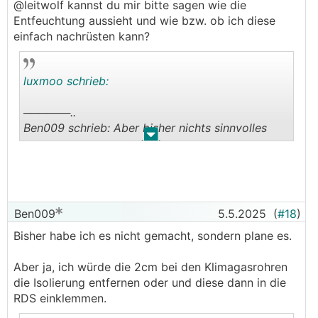
@leitwolf kannst du mir bitte sagen wie die
Entfeuchtung aussieht und wie bzw. ob ich diese
einfach nachrüsten kann?
luxmoo schrieb:
──────..
Ben009 schrieb: Aber bisher nichts sinnvolles
.
.
───────────────
Ich glaube da bist du nicht auf aktuellem Stand:
@leitwolf schrieb hier gerade vor ein paar Tagen
noch, dass er aktuell viele Neubauten bereits mit
Ben009
5.5.2025
(
#18
)
KWL
basierter Entfeuchtung plant.
Bisher habe ich es nicht gemacht, sondern plane es.
──────..
Aber ja, ich würde die 2cm bei den Klimagasrohren
melly210 schrieb: der hat gemeint 100 % luftdicht
die Isolierung entfernen oder und diese dann in die
bekommt man sowas nicht
RDS einklemmen.
───────────────