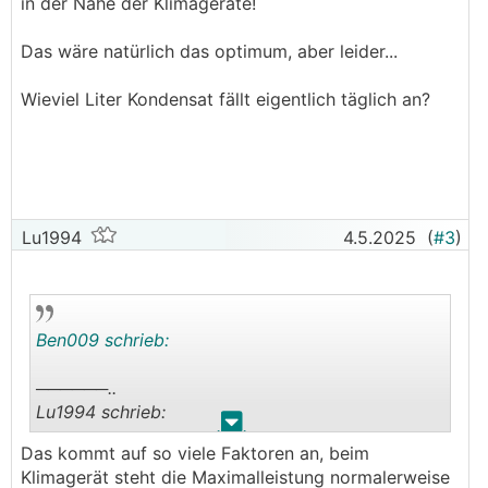
in der Nähe der Klimageräte!
befestigen
Das wäre natürlich das optimum, aber leider...
Wieviel Liter Kondensat fällt eigentlich täglich an?
Lu1994
4.5.2025
(
#3
)
Ben009 schrieb:
──────..
Lu1994 schrieb:
.
.
Das kommt auf so viele Faktoren an, beim
Wieso führst du das Kondensat nicht einfach im
Klimagerät steht die Maximalleistung normalerweise
Haus in einen Siphon, dann sparst dir den Ärger,