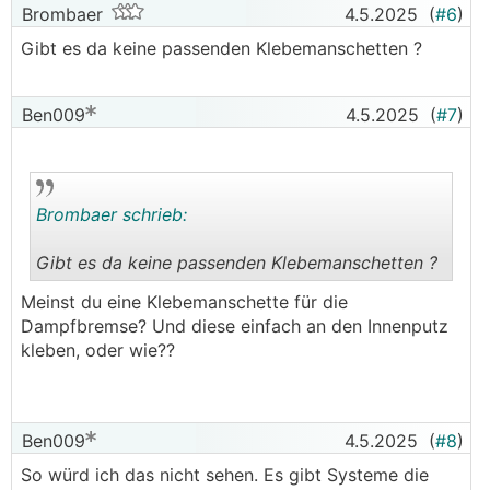
Brombaer
4.5.2025
(
#6
)
Wieviel Liter Kondensat fällt eigentlich täglich
Gibt es da keine passenden Klebemanschetten ?
an?
───────────────
Ben009
4.5.2025
(
#7
)
Das kommt auf so viele Faktoren an, beim
Klimagerät steht die Maximalleistung
normalerweise dabei
Brombaer schrieb:
Aber wenn du eine
KWL
hast könntest es doch
zuerst probieren die zu optimieren, ein paar
Gibt es da keine passenden Klebemanschetten ?
Wege gibt's ja und sieht definitiv besser aus
.
.
Meinst du eine Klebemanschette für die
Dampfbremse? Und diese einfach an den Innenputz
kleben, oder wie??
Ben009
4.5.2025
(
#8
)
So würd ich das nicht sehen. Es gibt Systeme die