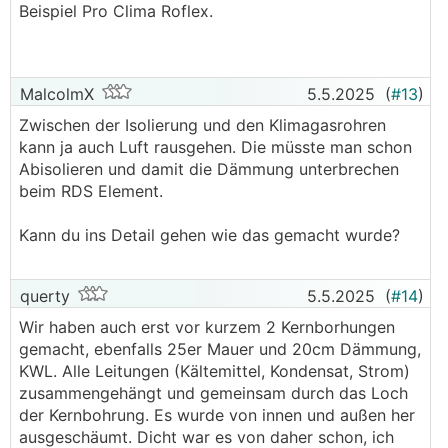
Beispiel Pro Clima Roflex.
Aber wenn du eine
KWL
hast könntest es doch
zuerst probieren die zu optimieren, ein paar
Wege gibt's ja und sieht definitiv besser aus
MalcolmX
5.5.2025
(
#13
)
───────────────
───────────────
Zwischen der Isolierung und den Klimagasrohren
kann ja auch Luft rausgehen. Die müsste man schon
Es gibt einen riesen Thread zu dem Thema, es
Abisolieren und damit die Dämmung unterbrechen
gibt X Möglichkeiten via
KWL
zu entfeuchten...
beim RDS Element.
Kann du ins Detail gehen wie das gemacht wurde?
querty
5.5.2025
(
#14
)
Wir haben auch erst vor kurzem 2 Kernborhungen
gemacht, ebenfalls 25er Mauer und 20cm Dämmung,
KWL. Alle Leitungen (Kältemittel, Kondensat, Strom)
zusammengehängt und gemeinsam durch das Loch
der Kernbohrung. Es wurde von innen und außen her
ausgeschäumt. Dicht war es von daher schon, ich