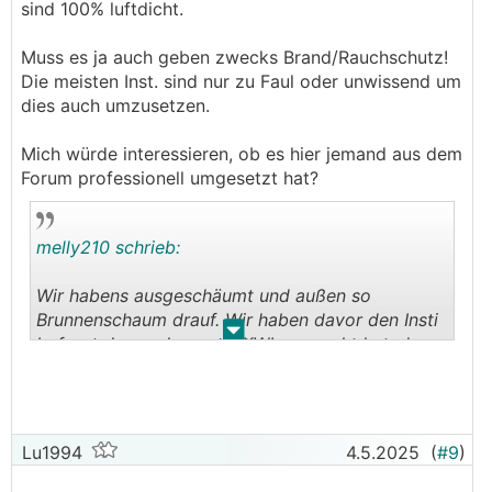
sind 100% luftdicht.
Muss es ja auch geben zwecks Brand/Rauchschutz!
Die meisten Inst. sind nur zu Faul oder unwissend um
dies auch umzusetzen.
Mich würde interessieren, ob es hier jemand aus dem
Forum professionell umgesetzt hat?
melly210 schrieb:
Wir habens ausgeschäumt und außen so
Brunnenschaum drauf. Wir haben davor den Insti
.
.
befragt der auch unsere
KWL
gemacht hat, der
hat gemeint 100 % luftdicht bekommt man sowas
nicht, egal wie man es macht, aber die
Undichtigkeiten sind nicht so viel daß wir das
wirklich merken würden.
Lu1994
4.5.2025
(
#9
)