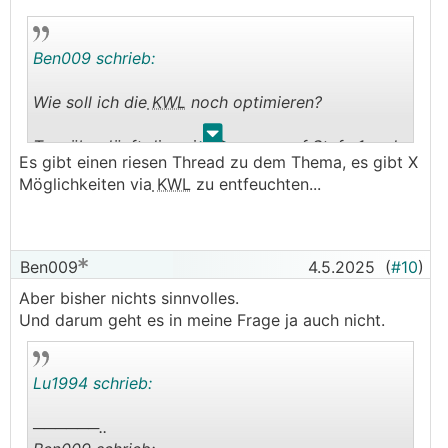
Ben009 schrieb:
Wie soll ich die
KWL
noch optimieren?
.
.
Tagsüber läuft diese im Sommer auf Stufe 1 und
Es gibt einen riesen Thread zu dem Thema, es gibt X
Nachts normal. Verbaut ist ein normaler
Möglichkeiten via
KWL
zu entfeuchten...
Kreuzwärmestromtauscher.
Das Problem mit der hohen Luftfeuchtigkeit
bleibt aber bestehen.
Ben009
4.5.2025
(
#10
)
Aber bisher nichts sinnvolles.
Die Klima soll vorrangig der Entfeuchtung dienen.
Und darum geht es in meine Frage ja auch nicht.
──────..
Lu1994 schrieb:
Lu1994 schrieb:
──────..
──────..
Ben009 schrieb: