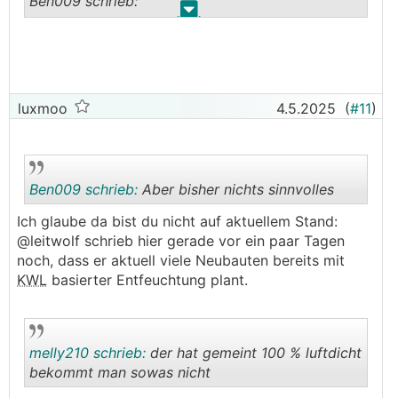
Ben009 schrieb:
.
.
──────..
Wie soll ich die
KWL
noch optimieren?
Lu1994 schrieb:
Tagsüber läuft diese im Sommer auf Stufe 1 und
Wieso führst du das Kondensat nicht einfach im
Nachts normal. Verbaut ist ein normaler
Haus in einen Siphon, dann sparst dir den Ärger,
luxmoo
4.5.2025
(
#11
)
Kreuzwärmestromtauscher.
ansonsten Kondensatleitung in der Muffe mittels
hartem Rohr ausführen und den Schlauch daran
Das Problem mit der hohen Luftfeuchtigkeit
befestigen
bleibt aber bestehen.
───────────────
Ben009 schrieb:
Aber bisher nichts sinnvolles
Die Klima soll vorrangig der Entfeuchtung dienen.
Leider hab ich keine Möglichkeit bzw. keinen
Ich glaube da bist du nicht auf aktuellem Stand:
Siphon in der Nähe der Klimageräte!
@leitwolf schrieb hier gerade vor ein paar Tagen
──────..
.
.
noch, dass er aktuell viele Neubauten bereits mit
Lu1994 schrieb:
Das wäre natürlich das optimum, aber leider...
KWL
basierter Entfeuchtung plant.
──────..
Wieviel Liter Kondensat fällt eigentlich täglich
Ben009 schrieb:
an?
melly210 schrieb:
der hat gemeint 100 % luftdicht
───────────────
──────..
bekommt man sowas nicht
Lu1994 schrieb:
Das kommt auf so viele Faktoren an, beim