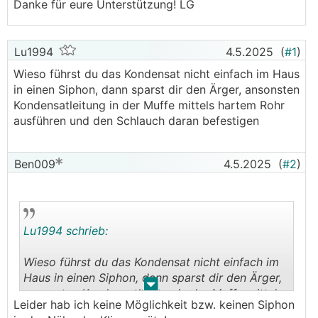
Danke für eure Unterstützung! LG
Lu1994
4.5.2025
(
#1
)
Wieso führst du das Kondensat nicht einfach im Haus
in einen Siphon, dann sparst dir den Ärger, ansonsten
Kondensatleitung in der Muffe mittels hartem Rohr
ausführen und den Schlauch daran befestigen
Ben009
4.5.2025
(
#2
)
Lu1994 schrieb:
Wieso führst du das Kondensat nicht einfach im
Haus in einen Siphon, dann sparst dir den Ärger,
.
.
ansonsten Kondensatleitung in der Muffe mittels
Leider hab ich keine Möglichkeit bzw. keinen Siphon
hartem Rohr ausführen und den Schlauch daran