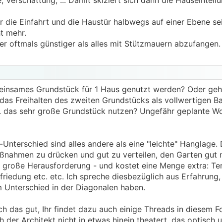
 Verschattung, ... Damit skiziert sich dann die Hauseinteilu
 die Einfahrt und die Haustür halbwegs auf einer Ebene sei
t mehr.
ler oftmals günstiger als alles mit Stützmauern abzufangen
emeinsames Grundstück für 1 Haus genutzt werden? Oder geh
as Freihalten des zweiten Grundstücks als vollwertigen B
gf. das sehr große Grundstück nutzen? Ungefähr geplante W
-Unterschied sind alles andere als eine "leichte" Hanglage.
ßnahmen zu drücken und gut zu verteilen, den Garten gut 
e große Herausforderung - und kostet eine Menge extra: Te
iedung etc. etc. Ich spreche diesbezüglich aus Erfahrung, 
m Unterschied in der Diagonalen haben.
ch das gut, Ihr findet dazu auch einige Threads in diesem 
ch der Architekt nicht in etwas hinein theatert, das optisch