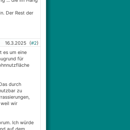
ng ... die im Hang
n. Der Rest der
.
16.3.2025
(
#2
)
t es um eine
augrund für
ohnnutzfläche
 Das durch
nutzbar zu
rrassierungen,
weil wir
Forum. Ich würde
 und auf dem