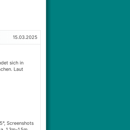
15.03.2025
det sich in
chen. Laut
5°, Screenshots
a. 1.3m-1.5m.