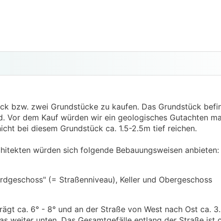
ück bzw. zwei Grundstücke zu kaufen. Das Grundstück befin
d. Vor dem Kauf würden wir ein geologisches Gutachten ma
cht bei diesem Grundstück ca. 1.5-2.5m tief reichen.
hitekten würden sich folgende Bebauungsweisen anbieten:
Erdgeschoss" (= Straßenniveau), Keller und Obergeschoss
ägt ca. 6° - 8° und an der Straße von West nach Ost ca. 3.
weiter unten. Das Gesamtgefälle entlang der Straße ist c