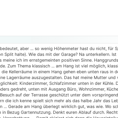
bedeutet, aber ... so wenig Höhenmeter hast du nicht, für 
on Split halte). Wie das mit der Garage? Na unterkellern. Ist 
 meine ich im ernstgemeinten positiven Sinne. Hanggrunds
e. Zum Thema klassisch ... am Hang ist viel möglich, klassis
 die Kellerräume in einem Hang gehen eben unten raus in d
reine Lagerräume auszugestalten. Das hat meine Mutter und 
lichkeit: Kinderzimmer, Schlafzimmer unten in der Kühle. D
nders gedreht, unten mit Ausgang Büro, Wohnzimmer, Küch
 Besuch auf der Terrasse geschützt unter dem vorspringen
n die ich kenne spielt sich mehr als das halbe Jahr das Le
... Gerade am Hang überlegt wirklich gut, was wie. Wo sc
lem in Bezug Gartennutzung. Denkt euren Ablauf durch. Recht