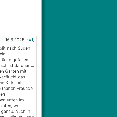
16.3.2025
(
#1
)
Split nach Süden
ein
tücke gefallen
ch ist da eher ...
en Garten mit
verflucht das
ie Kids mit
e (haben Freunde
den
ben unten im
hlafen, wo
 genau. Auch in