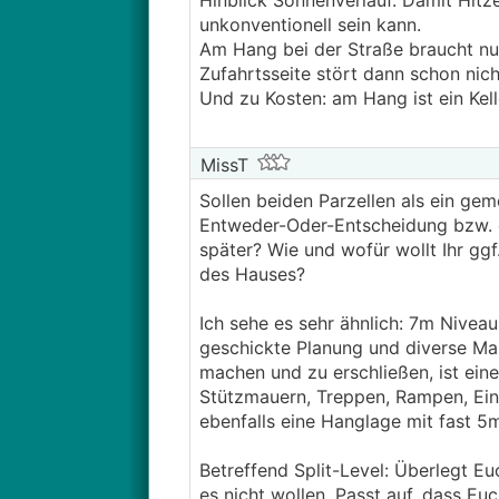
Hinblick Sonnenverlauf. Damit Hitze,
unkonventionell sein kann.
Am Hang bei der Straße braucht nur
Zufahrtsseite stört dann schon nich
Und zu Kosten: am Hang ist ein Kel
MissT
Sollen beiden Parzellen als ein g
Entweder-Oder-Entscheidung bzw. d
später? Wie und wofür wollt Ihr g
des Hauses?
Ich sehe es sehr ähnlich: 7m Niveau
geschickte Planung und diverse Ma
machen und zu erschließen, ist ein
Stützmauern, Treppen, Rampen, Einfr
ebenfalls eine Hanglage mit fast 5
Betreffend Split-Level: Überlegt Eu
es nicht wollen. Passt auf, dass Eu