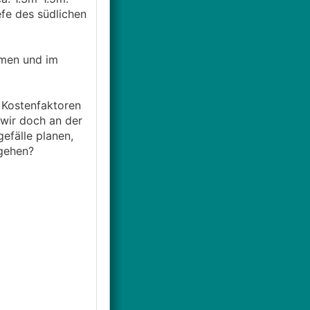
fe des südlichen
mmen und im
 Kostenfaktoren
wir doch an der
efälle planen,
 gehen?