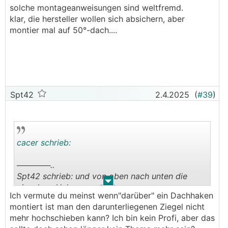
solche montageanweisungen sind weltfremd.
klar, die hersteller wollen sich absichern, aber
montier mal auf 50°-dach....
Spt42
2.4.2025
(
#39
)
cacer schrieb:
──────..
Spt42 schrieb: und von oben nach unten die
.
.
einzelnen Haken montieren.
Ich vermute du meinst wenn"darüber" ein Dachhaken
───────────────
montiert ist man den darunterliegenen Ziegel nicht
mehr hochschieben kann? Ich bin kein Profi, aber das
viel spass... :D (besonders, wenn zwei haken