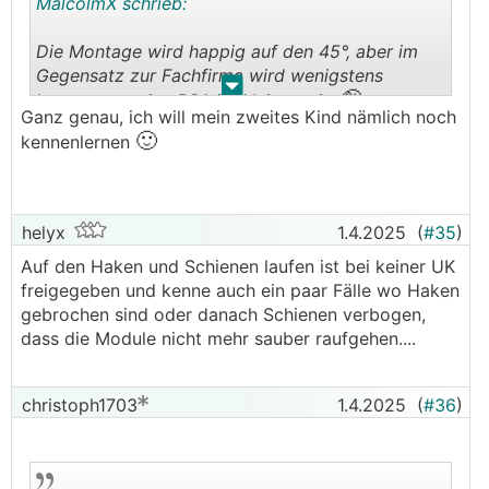
MalcolmX schrieb:
Die Montage wird happig auf den 45°, aber im
Gegensatz zur Fachfirma wird wenigstens
.
.
🤪
konsequent eine PSA involviert sein
Ganz genau, ich will mein zweites Kind nämlich noch
🙂
kennenlernen
helyx
1.4.2025
(
#35
)
Auf den Haken und Schienen laufen ist bei keiner UK
freigegeben und kenne auch ein paar Fälle wo Haken
gebrochen sind oder danach Schienen verbogen,
dass die Module nicht mehr sauber raufgehen....
christoph1703
1.4.2025
(
#36
)