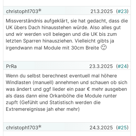
Gesehen hab ich die schon, aber dann einfach
christoph1703
21.3.2025
(
#23
)
nicht dran gedacht. Danke!
Missverständnis aufgeklärt, sie hat gedacht, dass die
──────..
UK übers Dach hinausstehen würde. Also alles gut
Spt42 schrieb: Liegt der letzte Sparren
und wir werden voll belegen und die UK bis zum
"außerhalb" der Giebelmauer?
letzten Sparren hinausziehen. Vielleicht gibts ja
───────────────
🙂
irgendwann mal Module mit 30cm Breite
Ja, der ist außerhalb und unter den
PrRa
23.3.2025
(
#24
)
Ortgangsteinen.
Wenn du selbst berechnest eventuell mal höhere
──────..
Windlasten (manuell) annehmen und schauen ob sich
Spt42 schrieb: am 45° steilen Dach ist so ein
was ändert und ggf lieder ein paar € mehr ausgeben
"Fixpunkt" sehr sehr angenehm.
als dass dann eine Orkanböhe die Module runter
───────────────
zupft (Gefühlt und Statistisch werden die
Extremereignisse jah eher mehr)
Das ist ein guter Punkt, dann machen wir das
vielleicht doch so.
christoph1703
24.3.2025
(
#25
)