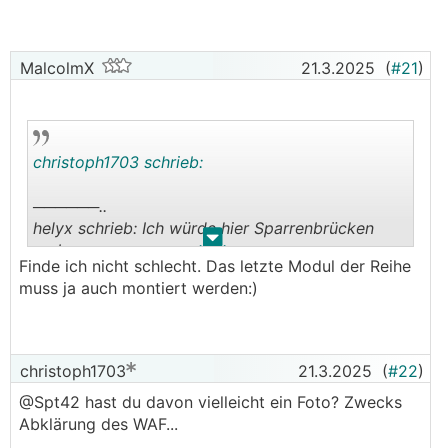
MalcolmX
21.3.2025
(
#21
)
christoph1703 schrieb:
──────..
helyx schrieb: Ich würde hier Sparrenbrücken
.
.
verbauen.
Finde ich nicht schlecht. Das letzte Modul der Reihe
───────────────
muss ja auch montiert werden:)
──────..
MPP33 schrieb: K2 hat verstellbare Aluhaken und
dazu gibts eine Alu Grundplatte die du auf 2
christoph1703
21.3.2025
(
#22
)
Sparren schrauben kannst und den Haken
@Spt42 hast du davon vielleicht ein Foto? Zwecks
beliebig dazwischen platzieren.
Abklärung des WAF...
───────────────