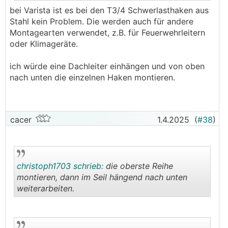
wo Haken gebrochen sind oder danach Schienen
bei Varista ist es bei den T3/4 Schwerlasthaken aus
verbogen, dass die Module nicht mehr sauber
Stahl kein Problem. Die werden auch für andere
raufgehen....
Montagearten verwendet, z.B. für Feuerwehrleitern
oder Klimageräte.
ich würde eine Dachleiter einhängen und von oben
nach unten die einzelnen Haken montieren.
cacer
1.4.2025
(
#38
)
christoph1703 schrieb:
die oberste Reihe
montieren, dann im Seil hängend nach unten
weiterarbeiten.
.
.