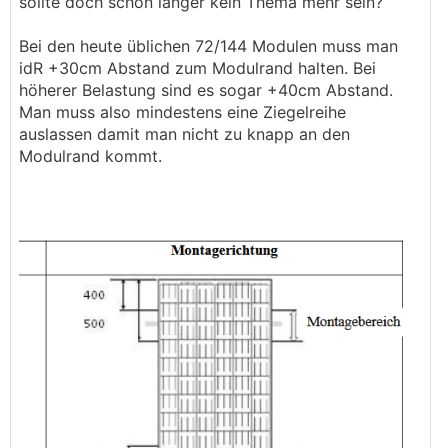
sollte doch schon länger kein Thema mehr sein?
übereinander sitzen)
Bei den heute üblichen 72/144 Modulen muss man
tu dir einen gefallen und fang von unten an.
idR +30cm Abstand zum Modulrand halten. Bei
höherer Belastung sind es sogar +40cm Abstand.
Man muss also mindestens eine Ziegelreihe
auslassen damit man nicht zu knapp an den
Modulrand kommt.