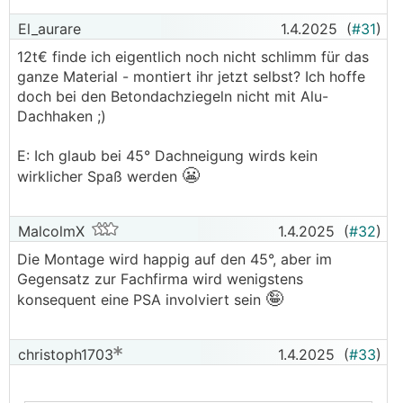
El_aurare
1.4.2025
(
#31
)
12t€ finde ich eigentlich noch nicht schlimm für das
ganze Material - montiert ihr jetzt selbst? Ich hoffe
doch bei den Betondachziegeln nicht mit Alu-
Dachhaken ;)
E: Ich glaub bei 45° Dachneigung wirds kein
😬
wirklicher Spaß werden
MalcolmX
1.4.2025
(
#32
)
Die Montage wird happig auf den 45°, aber im
Gegensatz zur Fachfirma wird wenigstens
🤪
konsequent eine PSA involviert sein
christoph1703
1.4.2025
(
#33
)