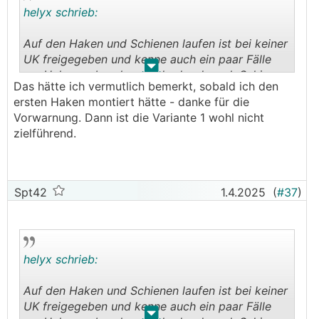
helyx schrieb:
Auf den Haken und Schienen laufen ist bei keiner
UK freigegeben und kenne auch ein paar Fälle
.
.
wo Haken gebrochen sind oder danach Schienen
Das hätte ich vermutlich bemerkt, sobald ich den
verbogen, dass die Module nicht mehr sauber
ersten Haken montiert hätte - danke für die
raufgehen....
Vorwarnung. Dann ist die Variante 1 wohl nicht
zielführend.
Spt42
1.4.2025
(
#37
)
helyx schrieb:
Auf den Haken und Schienen laufen ist bei keiner
UK freigegeben und kenne auch ein paar Fälle
.
.