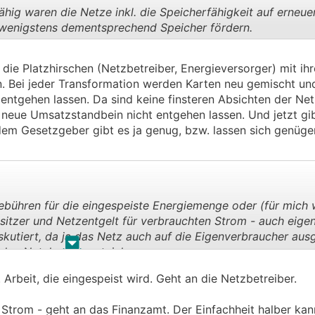
t fähig waren die Netze inkl. die Speicherfähigkeit auf erneu
 wenigstens dementsprechend Speicher fördern.
.
.
die Platzhirschen (Netzbetreiber, Energieversorger) mit ih
n. Bei jeder Transformation werden Karten neu gemischt un
t entgehen lassen. Da sind keine finsteren Absichten der Ne
es neue Umsatzstandbein nicht entgehen lassen. Und jetzt gib
em Gesetzgeber gibt es ja genug, bzw. lassen sich genüge
bühren für die eingespeiste Energiemenge oder (für mich 
sitzer und Netzentgelt für verbrauchten Strom - auch eige
skutiert, da ja das Netz auch auf die Eigenverbraucher ausg
.
.
 den Netzkosten entziehen.
Arbeit, die eingespeist wird. Geht an die Netzbetreiber.
 Steuernde Netzentgelte nach Netzbelastung für jeglich v
ch ähnlich der lokalen EEGs einen Teil der Netzentgelte.
Strom - geht an das Finanzamt. Der Einfachheit halber ka