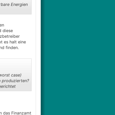
erbare Energien
ren
d diese
tzbetreiber
t es halt eine
nd finden.
worst case)
n produzierten?
erichtet
erwendeten
nn das Finanzamt