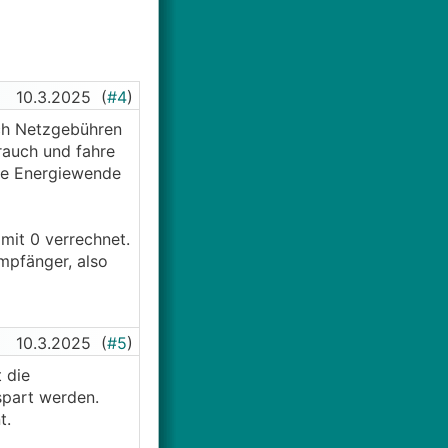
10.3.2025
(
#4
)
och Netzgebühren
rauch und fahre
die Energiewende
mit 0 verrechnet.
mpfänger, also
10.3.2025
(
#5
)
 die
spart werden.
t.