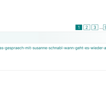
1
2
3
...
das-gespraech-mit-susanne-schnabl-wann-geht-es-wieder-a