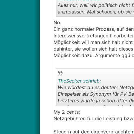
Alles nur, weil wir politisch nich
anzupassen. Mal schauen, ob sie
Nö.
Ein ganz normaler Prozess, auf den 
Interessensvertretungen hinarbeite
Möglichkeit will man sich halt nich
dahinter, sie wollen sich halt dies
Möglichkeit dazu. Argumente ggü d
TheSeeker schrieb:
Wie würdest du es deuten: Netzge
Einspeiser als Synonym für PV-Be
Letzteres wurde ja schon öfter di
werden muss, aber diese sich oft
My 2 cents:
Netzgebühren für die Leistung bzw. 
Meine Befürchtung ausformuliert:
Strom. Eigenverbraucher sparen si
Steuern auf den eigenverbrauchten 