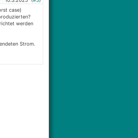
10.3.2025
(
#3
)
rst case)
produzierten?
richtet werden
wendeten Strom.