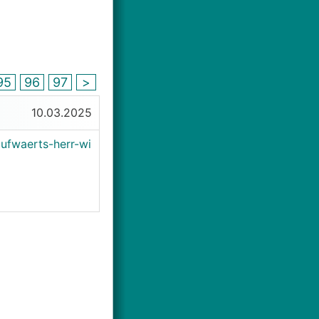
95
96
97
>
10.03.2025
ufwaerts-herr-wi