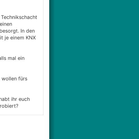
 Technikschacht
 einen
besorgt. In den
it je einem KNX
lls mal ein
 wollen fürs
habt ihr euch
robiert?