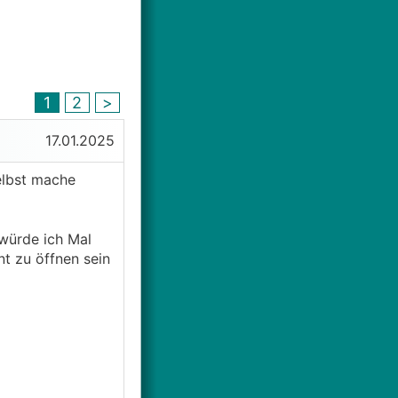
1
2
>
17.01.2025
elbst mache
 würde ich Mal
nt zu öffnen sein