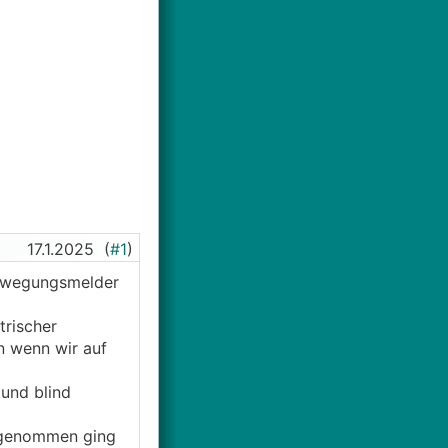
17.1.2025
(
#1
)
 bewegungsmelder
trischer
n wenn wir auf
 und blind
e genommen ging