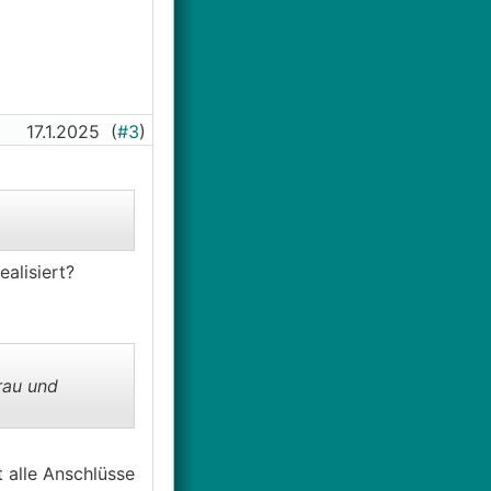
17.1.2025
(
#3
)
ealisiert?
rau und
 alle Anschlüsse