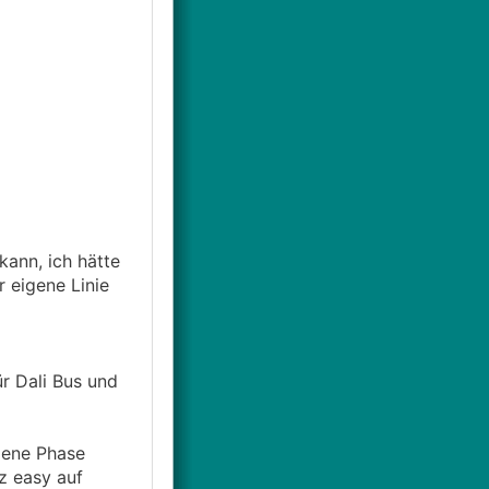
kann, ich hätte
r eigene Linie
r Dali Bus und
gene Phase
z easy auf