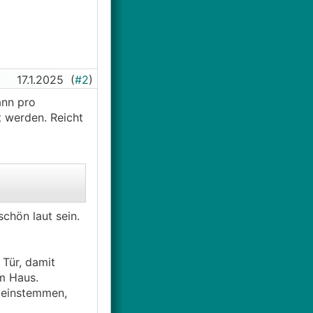
17.1.2025
(
#2
)
ann pro
 werden. Reicht
schön laut sein.
Tür, damit
m Haus.
V einstemmen,