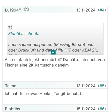
Lu1994
13.11.2024
(
#4
)
Elohtihs schrieb:
Loch sauber ausputzen (Messing Bürste) und
oder Druckluft und dann Hilti HIT oder KEM 2K,
.
.
2K Komponenten kleber etc.
Also einfach Injektionsmörtel? Da hätte ich noch von
Fischer eine 2K Kartusche daheim
Unbedingt Schutzbrille tragen falls Material
zurückspritzt (hochätzend für die Augen)
Beste Grüße
Teimo
13.11.2024
(
#5
)
Ich hab für sowas Henkel Tangit benutzt.
Elohtihs
15.11.2024
(
#6
)