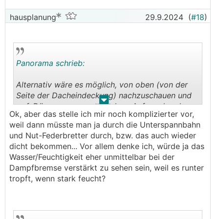
übernimmt die Unterspannbahn die Funktion
eines Notdaches. Werden Teile der
hausplanung
29.9.2024
(
#18
)
Dacheindeckung bei einem Unwetter abgetragen,
so hat man einige Tage Zeit, dass Dach neu
einzudecken.
Panorama schrieb:
Würde man die Unterspannbahn ohne
Dacheindeckung der Bewitterung aussetzen, so
Alternativ wäre es möglich, von oben (von der
würde insbesondere die UV-Strahlung auf Dauer
Seite der Dacheindeckung) nachzuschauen und
zur Auflösung der Bahn führen.
.
.
ggf. Dämmung auszutauschen. Aufwand und
───────────────
Ok, aber das stelle ich mir noch komplizierter vor,
Kosten muss man abwegen.
weil dann müsste man ja durch die Unterspannbahn
Gilt das nur für die allseits bekannte
und Nut-Federbretter durch, bzw. das auch wieder
Unterspannbahn (Folie) oder auch für als
dicht bekommen... Vor allem denke ich, würde ja das
Notdach (Unterspannbahn) ausgeführte AGEPAN
Wasser/Feuchtigkeit eher unmittelbar bei der
Lösungen (Nut-Feder)?
Dampfbremse verstärkt zu sehen sein, weil es runter
tropft, wenn stark feucht?