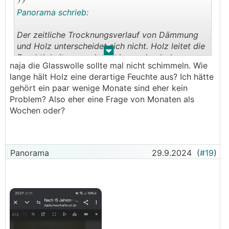
Panorama schrieb:
Der zeitliche Trocknungsverlauf von Dämmung
und Holz unterscheidet sich nicht. Holz leitet die
.
.
Feuchtigkeit nur geringfügig, wodurch der
naja die Glasswolle sollte mal nicht schimmeln. Wie
direkte Kontakt mit der Unterspannbahn nur für
lange hält Holz eine derartige Feuchte aus? Ich hätte
wenige Zentimeter von Vorteil ist. Bei starker
gehört ein paar wenige Monate sind eher kein
Durchfeuchtung ist es auf jeden Fall zeitkritisch.
Problem? Also eher eine Frage von Monaten als
Handelt man nicht zeitnah, führt das zu
Wochen oder?
Schimmel und Fäulnis.
Panorama
29.9.2024
(
#19
)