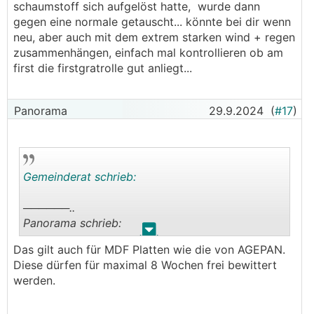
schaumstoff sich aufgelöst hatte, wurde dann
gegen eine normale getauscht... könnte bei dir wenn
neu, aber auch mit dem extrem starken wind + regen
zusammenhängen, einfach mal kontrollieren ob am
first die firstgratrolle gut anliegt...
Panorama
29.9.2024
(
#17
)
Gemeinderat schrieb:
──────..
Panorama schrieb:
.
.
Das gilt auch für MDF Platten wie die von AGEPAN.
Die Unterspannbahn fungiert zum einen als
Diese dürfen für maximal 8 Wochen frei bewittert
Unterdach um zu verhindern, dass eindringende
werden.
Feuchtigkeit (z.B. Schnee bei starkem Sturm) die
Dämmung/die Innenräume erreicht. Zum anderen