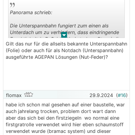
Panorama schrieb:
Die Unterspannbahn fungiert zum einen als
Unterdach um zu verhindern, dass eindringende
.
.
Feuchtigkeit (z.B. Schnee bei starkem Sturm) die
Gilt das nur für die allseits bekannte Unterspannbahn
Dämmung/die Innenräume erreicht. Zum anderen
(Folie) oder auch für als Notdach (Unterspannbahn)
übernimmt die Unterspannbahn die Funktion
ausgeführte AGEPAN Lösungen (Nut-Feder)?
eines Notdaches. Werden Teile der
Dacheindeckung bei einem Unwetter abgetragen,
so hat man einige Tage Zeit, dass Dach neu
einzudecken.
Würde man die Unterspannbahn ohne
flomax
29.9.2024
(
#16
)
Dacheindeckung der Bewitterung aussetzen, so
habe ich schon mal gesehen auf einer baustelle, war
würde insbesondere die UV-Strahlung auf Dauer
auch jahrelang trocken, problem dort wart dann
zur Auflösung der Bahn führen.
aber das sich bei den firstziegeln wo normal eine
firstgratrolle verwendet wird hier eben schaumstoff
verwendet wurde (bramac system) und dieser