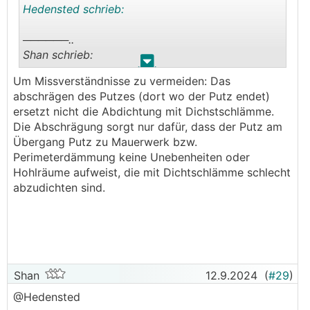
Hedensted schrieb:
──────..
Shan schrieb:
.
.
Um Missverständnisse zu vermeiden: Das
@Panorama
abschrägen des Putzes (dort wo der Putz endet)
ersetzt nicht die Abdichtung mit Dichstschlämme.
Sinn ja aber nur wenn da rundherum nix mehr
Die Abschrägung sorgt nur dafür, dass der Putz am
kommt, sonst muss man ja erst recht wieder
Übergang Putz zu Mauerwerk bzw.
aufgraben, wenn man setzungs- und unkrautfrei
Perimeterdämmung keine Unebenheiten oder
rundherum bleiben möchte egal ob jetzt
Hohlräume aufweist, die mit Dichtschlämme schlecht
Schotter, Steine, Pflaster oder was auch immer.
abzudichten sind.
Wäre gespannt was beim Threadersteller
rundums Haus geplant ist. Im Endeffekt muss er
selbst entscheiden, was ihm leichter fällt und
besser passt.
───────────────
Shan
12.9.2024
(
#29
)
Das bezüglich Setzungen und Unkraut versteh
@Hedensted
ich nun nicht. Die Thematik gäbs doch ohne