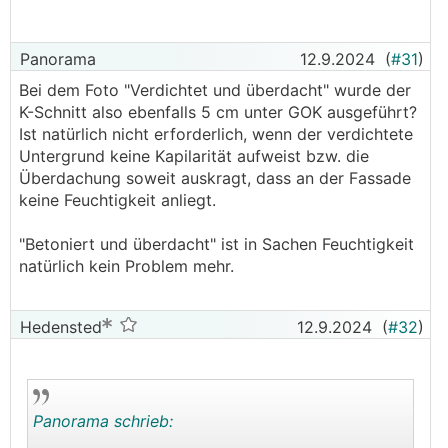
nicht eben.
Edit: Dann hättest dir zwar jetzt die Graberei
Panorama
12.9.2024
(
#31
)
erspart, müsstest sie dann aber für die Platten
Bei dem Foto "Verdichtet und überdacht" wurde der
nachholen ...
K-Schnitt also ebenfalls 5 cm unter GOK ausgeführt?
Ist natürlich nicht erforderlich, wenn der verdichtete
Untergrund keine Kapilarität aufweist bzw. die
Überdachung soweit auskragt, dass an der Fassade
keine Feuchtigkeit anliegt.
"Betoniert und überdacht" ist in Sachen Feuchtigkeit
natürlich kein Problem mehr.
Hedensted
12.9.2024
(
#32
)
Panorama schrieb: