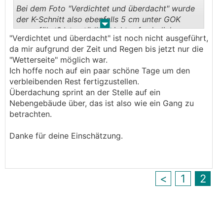
Bei dem Foto "Verdichtet und überdacht" wurde
der K-Schnitt also ebenfalls 5 cm unter GOK
.
.
ausgeführt? Ist natürlich nicht erforderlich, wenn
"Verdichtet und überdacht" ist noch nicht ausgeführt,
der verdichtete Untergrund keine Kapilarität
da mir aufgrund der Zeit und Regen bis jetzt nur die
aufweist bzw. die Überdachung soweit auskragt,
"Wetterseite" möglich war.
dass an der Fassade keine Feuchtigkeit anliegt.
Ich hoffe noch auf ein paar schöne Tage um den
verbleibenden Rest fertigzustellen.
"Betoniert und überdacht" ist in Sachen
Überdachung sprint an der Stelle auf ein
Feuchtigkeit natürlich kein Problem mehr.
Nebengebäude über, das ist also wie ein Gang zu
betrachten.
Danke für deine Einschätzung.
<
1
2