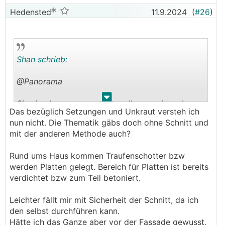
Hedensted
11.9.2024
(
#26
)
Shan schrieb:
@Panorama
.
.
Sinn ja aber nur wenn da rundherum nix mehr
Das bezüglich Setzungen und Unkraut versteh ich
kommt, sonst muss man ja erst recht wieder
nun nicht. Die Thematik gäbs doch ohne Schnitt und
aufgraben, wenn man setzungs- und unkrautfrei
mit der anderen Methode auch?
rundherum bleiben möchte egal ob jetzt
Schotter, Steine, Pflaster oder was auch immer.
Rund ums Haus kommen Traufenschotter bzw
Wäre gespannt was beim Threadersteller
werden Platten gelegt. Bereich für Platten ist bereits
rundums Haus geplant ist. Im Endeffekt muss er
verdichtet bzw zum Teil betoniert.
selbst entscheiden, was ihm leichter fällt und
besser passt.
Leichter fällt mir mit Sicherheit der Schnitt, da ich
den selbst durchführen kann.
Hätte ich das Ganze aber vor der Fassade gewusst,