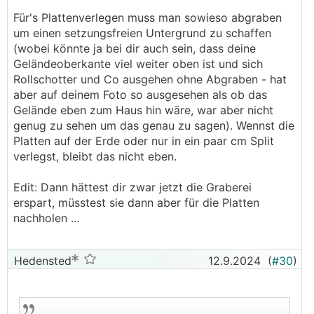
Schnitt und mit der anderen Methode auch?
Für's Plattenverlegen muss man sowieso abgraben
um einen setzungsfreien Untergrund zu schaffen
Rund ums Haus kommen Traufenschotter bzw
(wobei könnte ja bei dir auch sein, dass deine
werden Platten gelegt. Bereich für Platten ist
Geländeoberkante viel weiter oben ist und sich
bereits verdichtet bzw zum Teil betoniert.
Rollschotter und Co ausgehen ohne Abgraben - hat
aber auf deinem Foto so ausgesehen als ob das
Leichter fällt mir mit Sicherheit der Schnitt, da
Gelände eben zum Haus hin wäre, war aber nicht
ich den selbst durchführen kann.
genug zu sehen um das genau zu sagen). Wennst die
Hätte ich das Ganze aber vor der Fassade
Platten auf der Erde oder nur in ein paar cm Split
gewusst, so hätte ich mich mit der Sache aber
verlegst, bleibt das nicht eben.
mehr auseinandergesetzt und die Abschrägung
favorisiert (da das wohl noch einfacher ist.
Edit: Dann hättest dir zwar jetzt die Graberei
Aber wie bei so vielen Dingen beim Hausbau
erspart, müsstest sie dann aber für die Platten
weiß ich erst danach, was ich hätte machen
nachholen ...
sollen..
Hätte, hätte, Fahrradkette.
Hedensted
12.9.2024
(
#30
)