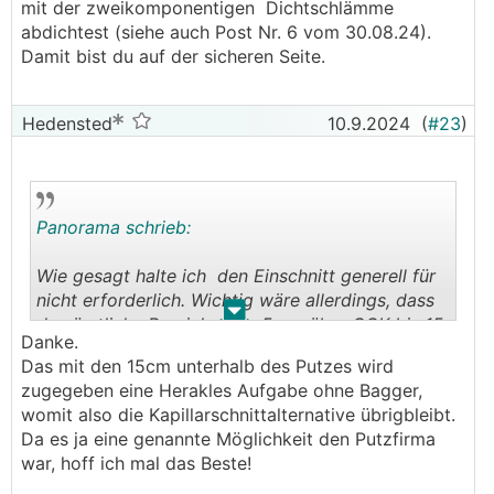
mit der zweikomponentigen Dichtschlämme
abdichtest (siehe auch Post Nr. 6 vom 30.08.24).
Damit bist du auf der sicheren Seite.
Hedensted
10.9.2024
(
#23
)
Panorama schrieb:
Wie gesagt halte ich den Einschnitt generell für
nicht erforderlich. Wichtig wäre allerdings, dass
.
.
du sämtliche Bereiche von 5 cm über GOK bis 15
Danke.
cm unterhalb des Bereiches in dem der Putz
Das mit den 15cm unterhalb des Putzes wird
endet (also unterhalb GOK) durch einen
zugegeben eine Herakles Aufgabe ohne Bagger,
zweimaligen Anstrich mit der
womit also die Kapillarschnittalternative übrigbleibt.
zweikomponentigen Dichtschlämme abdichtest
Da es ja eine genannte Möglichkeit den Putzfirma
(siehe auch Post Nr. 6 vom 30.08.24). Damit bist
war, hoff ich mal das Beste!
du auf der sicheren Seite.