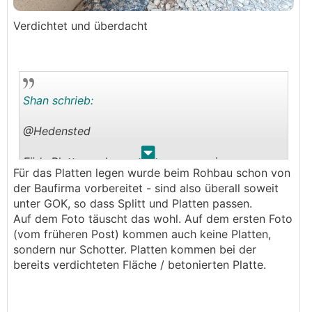
Verdichtet und überdacht
Shan schrieb:
@Hedensted
.
.
Für's Plattenverlegen muss man sowieso
Für das Platten legen wurde beim Rohbau schon von
abgraben um einen setzungsfreien Untergrund zu
der Baufirma vorbereitet - sind also überall soweit
schaffen (wobei könnte ja bei dir auch sein, dass
unter GOK, so dass Splitt und Platten passen.
deine Geländeoberkante viel weiter oben ist und
Auf dem Foto täuscht das wohl. Auf dem ersten Foto
sich Rollschotter und Co ausgehen ohne
(vom früheren Post) kommen auch keine Platten,
Abgraben - hat aber auf deinem Foto so
sondern nur Schotter. Platten kommen bei der
ausgesehen als ob das Gelände eben zum Haus
bereits verdichteten Fläche / betonierten Platte.
hin wäre, war aber nicht genug zu sehen um das
genau zu sagen). Wennst die Platten auf der Erde
oder nur in ein paar cm Split verlegst, bleibt das