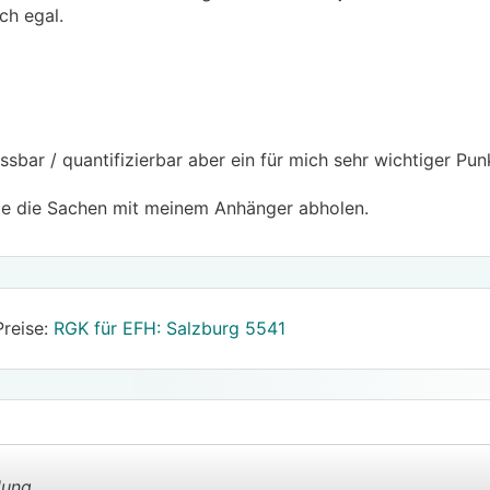
ch egal.
i der geringsten Berührung verschwindet (Tinte)
behör schon inkludiert ist
stiert einen Nachmittag mit dem Anhänger und du hast gleic
sbar / quantifizierbar aber ein für mich sehr wichtiger Pun
de die Sachen mit meinem Anhänger abholen.
Preise:
RGK für EFH: Salzburg 5541
lung