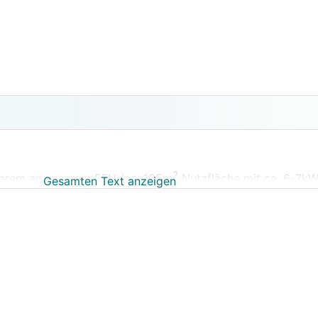
2
ngerem an unserem EFH (ca. 165m
Nutzfläche mit ca. 6-7k
Gesamten Text anzeigen
ndwasserwärmepumpe in Erwägung gezogen aufgrund der h
n Genehmigung und 5-jährlichen Neu-Genehimgung in Salzb
hließungskosten... zudem haben die meisten Installateure
chen Projekten und wollen in der Regel eine
LWP
verbauen.
4 ist mir der
RGK
das erste Mal als Option zu anderen, ko
s war ich von Skepsis geplagt, da unter anderem bei unser
ssene Schneedecke von Anfang Dezember bis Ende März die