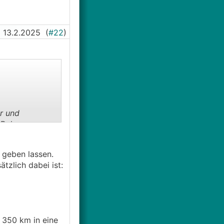
er mehr
egen in
 quasi
em Kreis (1x
13.2.2025
(
#22
)
m DA40)
 das Handling der
r und
e Rohre enger
 geben lassen.
tzlich dabei ist:
 350 km in eine
Graben