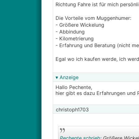
Richtung Fahre ist für mich persönli
herumschwirren hast
- der Aufdruck auf den Rohren be
Die Vorteile vom Muggenhumer:
- in den
RGK
Paketen das ganze Zu
- Größere Wickelung
- Abbindung
Du bist 2h von GR entfernt. Inve
- Kilometrierung
Hunderter Transport gespart.
- Erfahrung und Beratung (nicht mes
Egal wo ich kaufen werde, ich wer
▾ Anzeige
Hallo Pechente,
hier gibt es dazu Erfahrungen und 
christoph1703
Pechente schrieb:
Größere Wicke