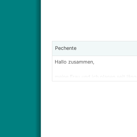
Pechente
Hallo zusammen,
meine Frau und ich planen seit lä
Bisher hatten wir immer eine Gru
ist jedoch aufgrund der komplexe
Ganz abgesehen von den hohen Ersc
(in Salzburg) kein Interesse an sol
Seit der Energiesparmesse Wels 202
Energiequellen aufgefallen. Anfang
AT
-5541 in der Regel eine geschlo