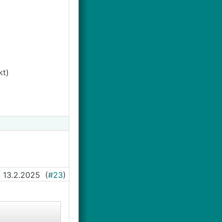
h mal ein paar
kt)
13.2.2025
(
#23
)