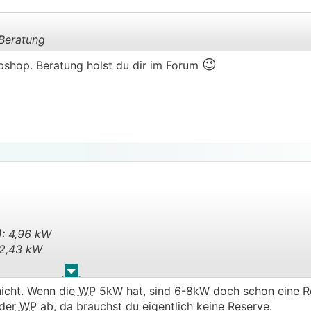
Beratung
😉
bshop. Beratung holst du dir im Forum
.
.
: 4,96 kW
2,43 kW
.
.
icht. Wenn die
WP
5kW hat, sind 6-8kW doch schon eine R
end, jedoch ohne Sicherheitsreserven. Ich werde aber eher
der
WP
ab, da brauchst du eigentlich keine Reserve.
m Reserven zu haben.