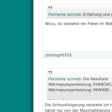
Pechente schrieb:
Erfahrung und 
Wozu, du bestellst ein Paket im We
christoph1703
Pechente schrieb:
Die Resultate:
Wärmepumpenleistung (HWB(SK))
Wärmepumpenleistung (WWWB): 
Schlussfolgerung:
Die Schlussfolgerung verstehe ich n
Ein
RGK
mit 6-8 kW wäre ausreich
hängt nur von der Maximalleistung 
Paket (2x 300m DA40) nehmen, u