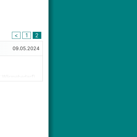
<
1
2
09.05.2024
W Wärmebedarf).
ohen
JAZ
. Diese
urg aufwändig.
 / Heizungsbauer
nventionelleren
em Errichtungsort
 Regel ist. Durch