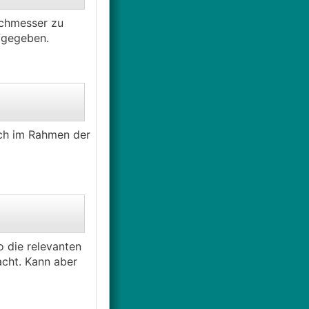
urchmesser zu
fgegeben.
ich im Rahmen der
 die relevanten
acht. Kann aber