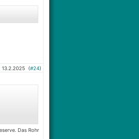
13.2.2025
(
#24
)
eserve. Das Rohr
 ein 9-12 kW