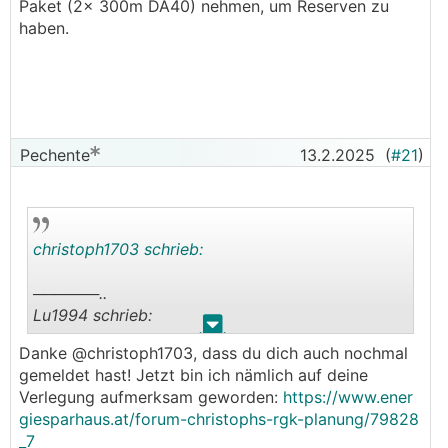
Paket (2x 300m DA40) nehmen, um Reserven zu
haben.
Pechente
13.2.2025
(
#21
)
christoph1703 schrieb:
──────..
Lu1994 schrieb:
.
.
Danke @christoph1703, dass du dich auch nochmal
Wenn du es effizienter halten willst könntest ja
gemeldet hast! Jetzt bin ich nämlich auf deine
mit dem Bagger auf die 2,7 m runtergraben, dann
Verlegung aufmerksam geworden:
https://www.ener
hast quasi eine Wasser
WP
und die Mehrkosten
giesparhaus.at/forum-christophs-rgk-planung/79828
beim baggern halten sich in Grenzen
_7
───────────────