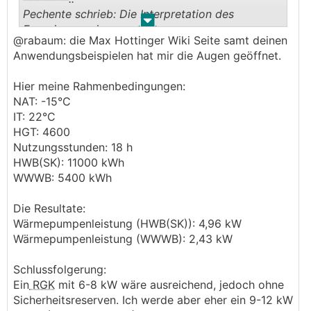
Pechente schrieb: Die Interpretation des
.
.
Energieausweises
@rabaum: die Max Hottinger Wiki Seite samt deinen
───────────────
Anwendungsbeispielen hat mir die Augen geöffnet.
https://www.energiesparhaus.at/forum-energieau
Hier meine Rahmenbedingungen:
sweis-besser-lesen-und-verstehen-koennen/7219
NAT: -15°C
1
IT: 22°C
HGT: 4600
──────..
Nutzungsstunden: 18 h
Pechente schrieb: erhalte ich meine Heizlast
HWB(SK): 11000 kWh
───────────────
WWWB: 5400 kWh
https://www.energiesparhaus.at/forum-heizlastbe
Die Resultate:
rechnung-nach-hottinger/81091
Wärmepumpenleistung (HWB(SK)): 4,96 kW
Wärmepumpenleistung (WWWB): 2,43 kW
Damit sollten sich deine Fragen beantworten
lassen.
Schlussfolgerung:
Ein
RGK
mit 6-8 kW wäre ausreichend, jedoch ohne
Sicherheitsreserven. Ich werde aber eher ein 9-12 kW