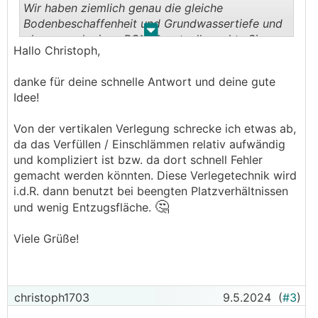
Wir haben ziemlich genau die gleiche
Bodenbeschaffenheit und Grundwassertiefe und
.
.
planen auch einen
RGK
. Eventuell machts Sinn,
Hallo Christoph,
die Slinkies vertikal einzugraben, dass sie
beispielsweise bis zur Hälfte im Wasser stehen?
danke für deine schnelle Antwort und deine gute
Das wäre vielleicht ein Kompromiss zwischen
Idee!
Leistung und Aushubmenge.
Von der vertikalen Verlegung schrecke ich etwas ab,
da das Verfüllen / Einschlämmen relativ aufwändig
und kompliziert ist bzw. da dort schnell Fehler
gemacht werden könnten. Diese Verlegetechnik wird
i.d.R. dann benutzt bei beengten Platzverhältnissen
🤔
und wenig Entzugsfläche.
Viele Grüße!
christoph1703
9.5.2024
(
#3
)