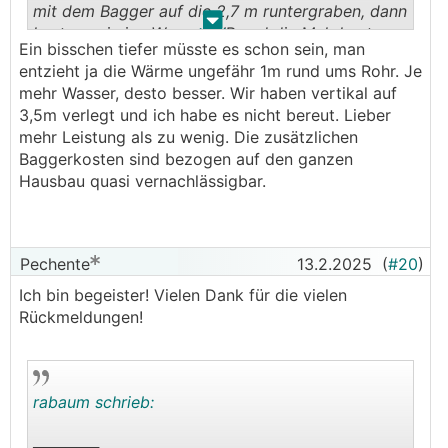
mit dem Bagger auf die 2,7 m runtergraben, dann
.
.
hast quasi eine Wasser
WP
und die Mehrkosten
Ein bisschen tiefer müsste es schon sein, man
beim baggern halten sich in Grenzen
entzieht ja die Wärme ungefähr 1m rund ums Rohr. Je
mehr Wasser, desto besser. Wir haben vertikal auf
3,5m verlegt und ich habe es nicht bereut. Lieber
mehr Leistung als zu wenig. Die zusätzlichen
Baggerkosten sind bezogen auf den ganzen
Hausbau quasi vernachlässigbar.
Pechente
13.2.2025
(
#20
)
Ich bin begeister! Vielen Dank für die vielen
Rückmeldungen!
rabaum schrieb:
──────..