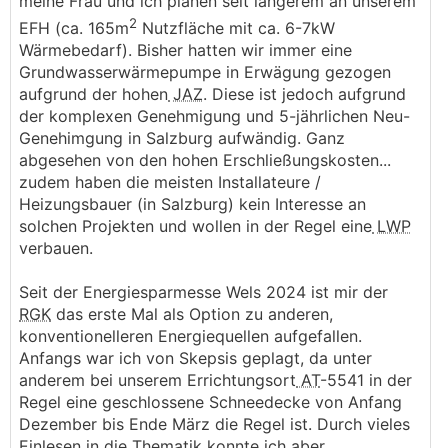
meine Frau und ich planen seit längerem an unserem
2
EFH (ca. 165m
Nutzfläche mit ca. 6-7kW
Wärmebedarf). Bisher hatten wir immer eine
Grundwasserwärmepumpe in Erwägung gezogen
aufgrund der hohen
JAZ
. Diese ist jedoch aufgrund
der komplexen Genehmigung und 5-jährlichen Neu-
Genehimgung in Salzburg aufwändig. Ganz
abgesehen von den hohen Erschließungskosten...
zudem haben die meisten Installateure /
Heizungsbauer (in Salzburg) kein Interesse an
solchen Projekten und wollen in der Regel eine
LWP
verbauen.
Seit der Energiesparmesse Wels 2024 ist mir der
RGK
das erste Mal als Option zu anderen,
konventionelleren Energiequellen aufgefallen.
Anfangs war ich von Skepsis geplagt, da unter
anderem bei unserem Errichtungsort
AT
-5541 in der
Regel eine geschlossene Schneedecke von Anfang
Dezember bis Ende März die Regel ist. Durch vieles
Einlesen in die Thematik konnte ich aber