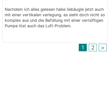
Nachdem ich alles gelesen habe liebäugle jetzt auch
Ein bisschen tiefer müsste es schon sein, man
mit einer vertikalen verlegung. es sieht doch nicht so
entzieht ja die Wärme ungefähr 1m rund ums
komplex aus und die Befüllung mit einer vernüftigen
Rohr. Je mehr Wasser, desto besser. Wir haben
Pumpe löst auch das Luft-Problem.
vertikal auf 3,5m verlegt und ich habe es nicht
bereut. Lieber mehr Leistung als zu wenig. Die
zusätzlichen Baggerkosten sind bezogen auf den
ganzen Hausbau quasi vernachlässigbar.
1
2
>