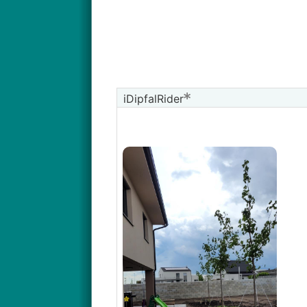
Gelbe Gleditschie
iDipfalRider
Spitzahorn. Solchen 3x
Blutahorn