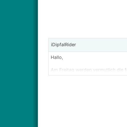
iDipfalRider
Hallo,
Am Freitag werden vermutlich die 
Ort gewählt. Was sagt ihr dazu?
Amberbaum
Platane