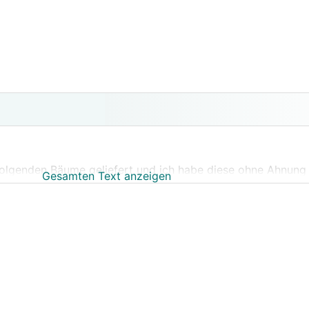
folgenden Bäume geliefert und ich habe diese ohne Ahnung 
Gesamten Text anzeigen