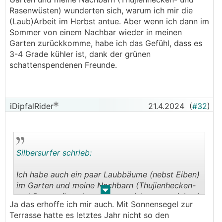
Rasenwüsten) wunderten sich, warum ich mir die
(Laub)Arbeit im Herbst antue. Aber wenn ich dann im
Sommer von einem Nachbar wieder in meinen
Garten zurückkomme, habe ich das Gefühl, dass es
3-4 Grade kühler ist, dank der grünen
schattenspendenen Freunde.
iDipfalRider
21.4.2024
(
#32
)
Silbersurfer schrieb:
Ich habe auch ein paar Laubbäume (nebst Eiben)
im Garten und meine Nachbarn (Thujienhecken-
.
.
und Rasenwüsten) wunderten sich, warum ich mir
Ja das erhoffe ich mir auch. Mit Sonnensegel zur
die (Laub)Arbeit im Herbst antue. Aber wenn ich
Terrasse hatte es letztes Jahr nicht so den
dann im Sommer von einem Nachbar wieder in