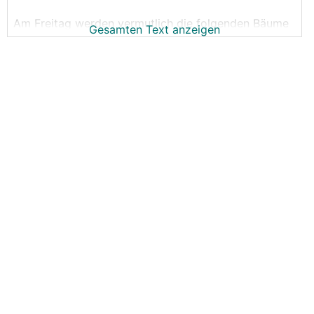
Am Freitag werden vermutlich die folgenden Bäume
Gesamten Text anzeigen
geliefert und ich habe diese ohne Ahnung von
Qualität vor Ort gewählt. Was sagt ihr dazu?
Amberbaum
Platane
Gelbe Gleditschie
Spitzahorn. Solchen 3x