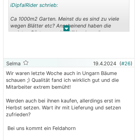
iDipfalRider schrieb:
Ca 1000m2 Garten. Meinst du es sind zu viele
wegen Blätter etc? Anscheinend haben die
.
.
meisten Gärten nur einen "Hausbaum".
Sonne sollten wir trotz den Bäumen noch
genügend haben, Terasse ist Süd,West
Ausrichtung.
Bei der Terasse kommen 3x Spitzahorn hin für
Selma
19.4.2024
(
#26
)
Schatten mit ca 4m zur Hausmauer Abstand, 5m
Wir waren letzte Woche auch in Ungarn Bäume
zueinander. Diese werden vermutlich wegen der
schauen ;) Qualität fand ich wirklich gut und die
PV oben gröber gekappt werden müssen. (Alle
Mitarbeiter extrem bemüht!
10 Jahre?!)
Werden auch bei ihnen kaufen, allerdings erst im
Herbst setzen. Wart ihr mit Lieferung und setzen
zufrieden?
Bei uns kommt ein Feldahorn