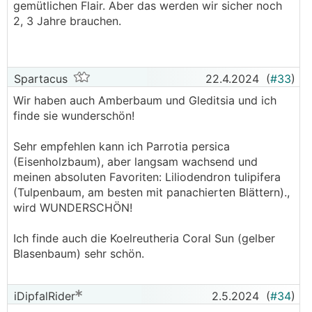
gemütlichen Flair. Aber das werden wir sicher noch
meinen Garten zurückkomme, habe ich das
2, 3 Jahre brauchen.
Gefühl, dass es 3-4 Grade kühler ist, dank der
grünen schattenspendenen Freunde.
Spartacus
22.4.2024
(
#33
)
Wir haben auch Amberbaum und Gleditsia und ich
finde sie wunderschön!
Sehr empfehlen kann ich Parrotia persica
(Eisenholzbaum), aber langsam wachsend und
meinen absoluten Favoriten: Liliodendron tulipifera
(Tulpenbaum, am besten mit panachierten Blättern).,
wird WUNDERSCHÖN!
Ich finde auch die Koelreutheria Coral Sun (gelber
Blasenbaum) sehr schön.
iDipfalRider
2.5.2024
(
#34
)