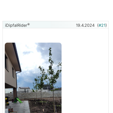
Blutahorn
iDipfalRider
19.4.2024
(
#21
)