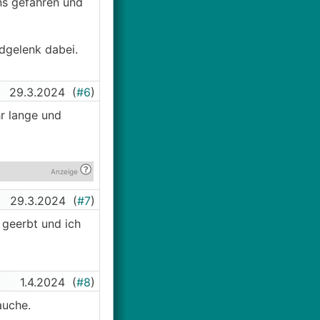
ns gefahren und
dgelenk dabei.
29.3.2024
(
#6
)
r lange und
Anzeige
29.3.2024
(
#7
)
 geerbt und ich
1.4.2024
(
#8
)
auche.