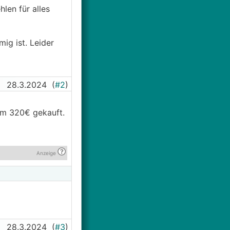
len für alles
ig ist. Leider
28.3.2024
(
#2
)
um 320€ gekauft.
Anzeige
28.3.2024
(
#3
)