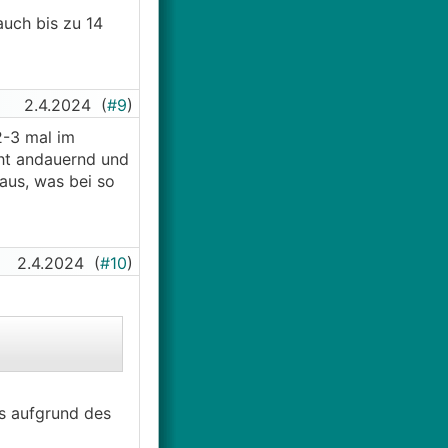
auch bis zu 14
2.4.2024
(
#9
)
2-3 mal im
cht andauernd und
aus, was bei so
2.4.2024
(
#10
)
s aufgrund des