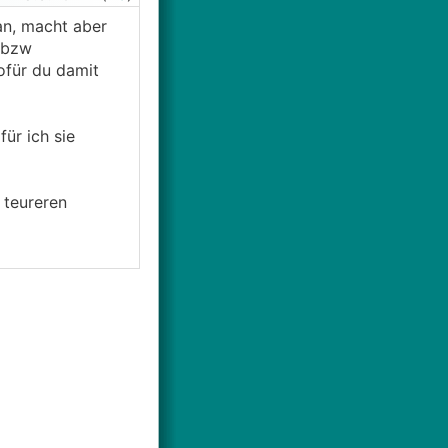
an, macht aber
e bzw
ofür du damit
ür ich sie
 teureren