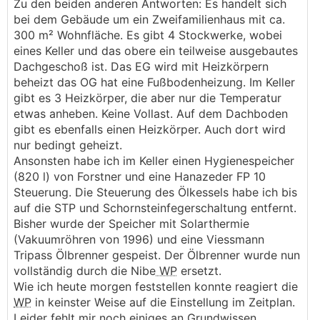
Zu den beiden anderen Antworten: Es handelt sich
bei dem Gebäude um ein Zweifamilienhaus mit ca.
300 m² Wohnfläche. Es gibt 4 Stockwerke, wobei
eines Keller und das obere ein teilweise ausgebautes
Dachgeschoß ist. Das EG wird mit Heizkörpern
beheizt das OG hat eine Fußbodenheizung. Im Keller
gibt es 3 Heizkörper, die aber nur die Temperatur
etwas anheben. Keine Vollast. Auf dem Dachboden
gibt es ebenfalls einen Heizkörper. Auch dort wird
nur bedingt geheizt.
Ansonsten habe ich im Keller einen Hygienespeicher
(820 l) von Forstner und eine Hanazeder FP 10
Steuerung. Die Steuerung des Ölkessels habe ich bis
auf die STP und Schornsteinfegerschaltung entfernt.
Bisher wurde der Speicher mit Solarthermie
(Vakuumröhren von 1996) und eine Viessmann
Tripass Ölbrenner gespeist. Der Ölbrenner wurde nun
vollständig durch die Nibe
WP
ersetzt.
Wie ich heute morgen feststellen konnte reagiert die
WP
in keinster Weise auf die Einstellung im Zeitplan.
Leider fehlt mir noch einiges an Grundwissen,