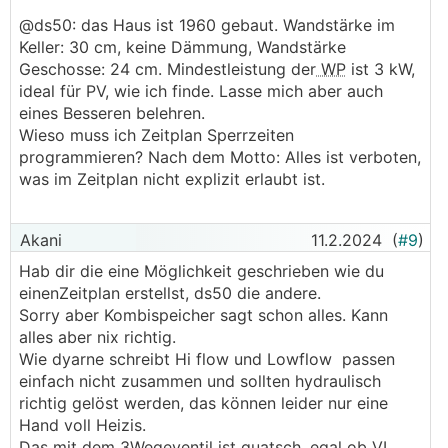
@ds50: das Haus ist 1960 gebaut. Wandstärke im
Keller: 30 cm, keine Dämmung, Wandstärke
Geschosse: 24 cm. Mindestleistung der
WP
ist 3 kW,
ideal für PV, wie ich finde. Lasse mich aber auch
eines Besseren belehren.
Wieso muss ich Zeitplan Sperrzeiten
programmieren? Nach dem Motto: Alles ist verboten,
was im Zeitplan nicht explizit erlaubt ist.
Akani
11.2.2024
(
#9
)
Hab dir die eine Möglichkeit geschrieben wie du
einenZeitplan erstellst, ds50 die andere.
Sorry aber Kombispeicher sagt schon alles. Kann
alles aber nix richtig.
Wie dyarne schreibt Hi flow und Lowflow passen
einfach nicht zusammen und sollten hydraulisch
richtig gelöst werden, das können leider nur eine
Hand voll Heizis.
Das mit dem 3Wegeventil ist quatsch, egal ob
VL