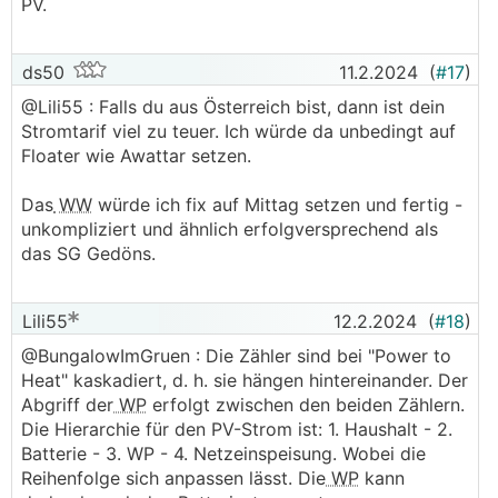
PV.
ds50
11.2.2024
(
#17
)
@Lili55 : Falls du aus Österreich bist, dann ist dein
Stromtarif viel zu teuer. Ich würde da unbedingt auf
Floater wie Awattar setzen.
Das
WW
würde ich fix auf Mittag setzen und fertig -
unkompliziert und ähnlich erfolgversprechend als
das SG Gedöns.
Lili55
12.2.2024
(
#18
)
@BungalowImGruen : Die Zähler sind bei "Power to
Heat" kaskadiert, d. h. sie hängen hintereinander. Der
Abgriff der
WP
erfolgt zwischen den beiden Zählern.
Die Hierarchie für den PV-Strom ist: 1. Haushalt - 2.
Batterie - 3. WP - 4. Netzeinspeisung. Wobei die
Reihenfolge sich anpassen lässt. Die
WP
kann