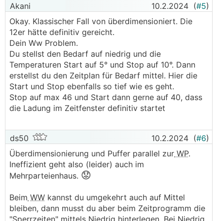
Akani
10.2.2024
(
#5
)
Okay. Klassischer Fall von überdimensioniert. Die
12er hätte definitiv gereicht.
Dein Ww Problem.
Du stellst den Bedarf auf niedrig und die
Temperaturen Start auf 5° und Stop auf 10°. Dann
erstellst du den Zeitplan für Bedarf mittel. Hier die
Start und Stop ebenfalls so tief wie es geht.
Stop auf max 46 und Start dann gerne auf 40, dass
die Ladung im Zeitfenster definitiv startet
ds50
10.2.2024
(
#6
)
Überdimensionierung und Puffer parallel zur
WP
.
Ineffizient geht also (leider) auch im
😟
Mehrparteienhaus.
Beim
WW
kannst du umgekehrt auch auf Mittel
bleiben, dann musst du aber beim Zeitprogramm die
"Sperrzeiten" mittels Niedrig hinterlegen. Bei Niedrig