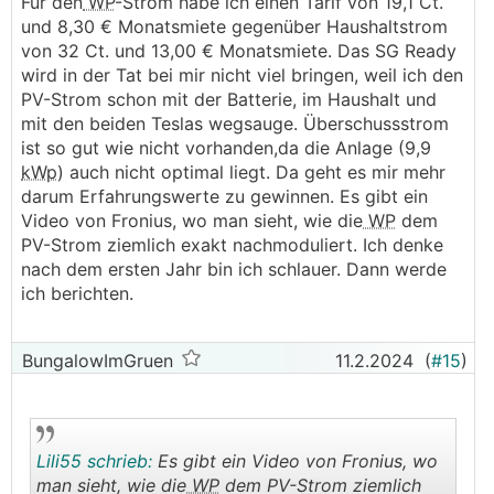
Für den
WP
-Strom habe ich einen Tarif von 19,1 Ct.
und 8,30 € Monatsmiete gegenüber Haushaltstrom
von 32 Ct. und 13,00 € Monatsmiete. Das SG Ready
wird in der Tat bei mir nicht viel bringen, weil ich den
PV-Strom schon mit der Batterie, im Haushalt und
mit den beiden Teslas wegsauge. Überschussstrom
ist so gut wie nicht vorhanden,da die Anlage (9,9
kWp
) auch nicht optimal liegt. Da geht es mir mehr
darum Erfahrungswerte zu gewinnen. Es gibt ein
Video von Fronius, wo man sieht, wie die
WP
dem
PV-Strom ziemlich exakt nachmoduliert. Ich denke
nach dem ersten Jahr bin ich schlauer. Dann werde
ich berichten.
BungalowImGruen
11.2.2024
(
#15
)
Lili55 schrieb:
Es gibt ein Video von Fronius, wo
man sieht, wie die
WP
dem PV-Strom ziemlich