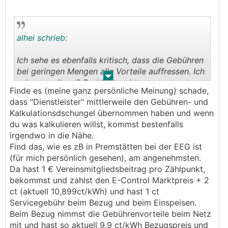
alhei schrieb:
Ich sehe es ebenfalls kritisch, dass die Gebühren
bei geringen Mengen alle Vorteile auffressen. Ich
.
.
sehe vor allem 2 Problempunkte:
Finde es (meine ganz persönliche Meinung) schade,
1. Man kennt ja vorab nicht wirklich die Mengen,
dass "Dienstleister" mittlerweile den Gebühren- und
die man ver- oder kaufen wird. So können das
Kalkulationsdschungel übernommen haben und wenn
schnell auch überwiegend Gebühren sein.
du was kalkulieren willst, kommst bestenfalls
2. Gerade kleine Verbraucher und Einspeiser
irgendwo in die Nähe.
werden übermäßig belastet. Wie wollt ihr damit
Find das, wie es zB in Premstätten bei der EEG ist
wachsen?
(für mich persönlich gesehen), am angenehmsten.
Da hast 1 € Vereinsmitgliedsbeitrag pro Zählpunkt,
Für mich wird es nach diesem Quartal vermutlich
bekommst und zahlst den E-Control Marktpreis + 2
auch vorbei sein, auch wenn es prinzipiell bis
ct (aktuell 10,899ct/kWh) und hast 1 ct
jetzt ganz gut gepasst hat. Aber wenn es unter
Servicegebühr beim Bezug und beim Einspeisen.
10ct geht, ist es einfach nicht mehr interessant.
Beim Bezug nimmst die Gebührenvorteile beim Netz
Da gibt es bessere Alternativen..
mit und hast so aktuell 9,9 ct/kWh Bezugspreis und