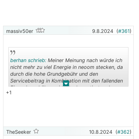
massiv50er
9.8.2024
(
#361
)
berhan schrieb:
Meiner Meinung nach würde ich
nicht mehr zu viel Energie in neoom stecken, da
durch die hohe Grundgebühr und den
Servicebeitrag in Kombination mit den fallenden
.
.
Einspeisegebühren nicht mehr rentiert und zum
+1
Verlustgeschäft wird. Nach meiner Meinung muss
die Grungebühr bei neoom fallen, ansonsten
rentiert sich die EEG nicht mehr. Ab dem zweiten
Jahr muss ich 4,6 ct/kWh (bei Verkauf von 1500
kWh/a) vom Einspeisetarif bei neoom abziehen.
Bei 7,67 ct/kWh bei der Oemag wird sich das
TheSeeker
10.8.2024
(
#362
)
nicht mehr ausgehen.