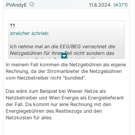
PVAndyE
11.8.2024
(
#371
)
streicher schrieb:
Ich nehme mal an die EEG/BEG verrechnet die
Netzgebühren für ihren Teil nicht sondern das
.
.
macht der Default-Energieanbieter für den
In meinem Fall kommen die Netzgebühren als eigene
EEG/BEG Teil mit wenn er es auch für seinen Teil
Rechnung, da der Stromanbieter die Netzgebühren
macht? Oder kommt das fix vom Netzbetreiber
vom Netzbetreiber nicht "bundled".
für dir EEG/BEG?
Das wäre zum Beispiel bei Wiener Netze als
Netzbetreiber und Wien Energie als Energielieferant
der Fall. Da kommt nur eine Rechnung mit den
Energiegebühren des Restbezugs und den
Netzkosten für alles