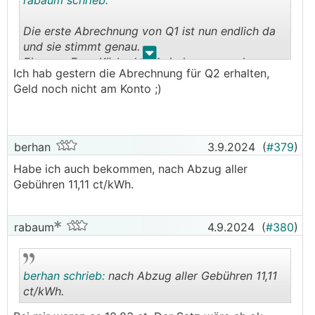
rabaum schrieb:
angenehmsten.
Da hast 1 € Vereinsmitgliedsbeitrag pro
Die erste Abrechnung von Q1 ist nun endlich da
Zählpunkt, bekommst und zahlst den E-Control
und sie stimmt genau.
Marktpreis + 2 ct (aktuell 10,899ct/kWh) und
.
.
Ein paar Euro Körberlgeld sind es geworden.
hast 1 ct Servicegebühr beim Bezug und beim
Ich hab gestern die Abrechnung für Q2 erhalten,
Einspeisen. Beim Bezug nimmst die
Geld noch nicht am Konto ;)
Bzgl. Preissenkung habe ich einstweilen nichts
Gebührenvorteile beim Netz mit und hast so
gehört.
aktuell 9,9 ct/kWh Bezugspreis und
Einspeisevergütung. Mehr hast bei denen nicht
und du kannst regional (EEG) und österreichweit
berhan
3.9.2024
(
#379
)
(BEG) dabei sein.
Habe ich auch bekommen, nach Abzug aller
Gebühren 11,11 ct/kWh.
Edit: einfach mal nach "EEG Premstätten"
googlen.
rabaum
4.9.2024
(
#380
)
berhan schrieb:
nach Abzug aller Gebühren 11,11
ct/kWh.