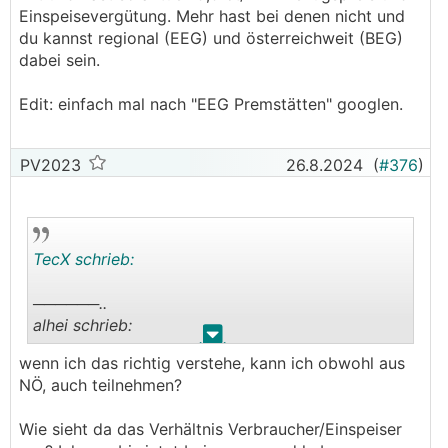
Einspeisevergütung. Mehr hast bei denen nicht und
du kannst regional (EEG) und österreichweit (BEG)
dabei sein.
Edit: einfach mal nach "EEG Premstätten" googlen.
PV2023
26.8.2024
(
#376
)
TecX schrieb:
──────..
alhei schrieb:
.
.
wenn ich das richtig verstehe, kann ich obwohl aus
Ich sehe es ebenfalls kritisch, dass die Gebühren
NÖ, auch teilnehmen?
bei geringen Mengen alle Vorteile auffressen. Ich
sehe vor allem 2 Problempunkte:
Wie sieht da das Verhältnis Verbraucher/Einspeiser
1. Man kennt ja vorab nicht wirklich die Mengen,