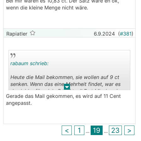
Bei mir waren es 10,83 ct. Der Satz wäre eh ok,
.
.
wenn die kleine Menge nicht wäre.
Rapiatler
6.9.2024
(
#381
)
rabaum schrieb:
Heute die Mail bekommen, sie wollen auf 9 ct
senken. Wenn das eine Mehrheit findet, war es
.
.
das leider für mich. Bei aktuell 7 ct Mischpreis,
Gerade das Mail gekommen, es wird auf 11 Cent
die ich bei der oemag bekomme, würde ich noch
angepasst.
draufzahlen.
<
1
19
23
>
...
...