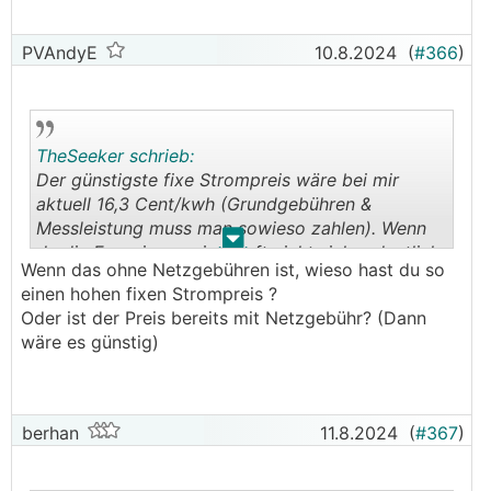
PVAndyE
10.8.2024
(
#366
)
TheSeeker schrieb:
Der günstigste fixe Strompreis wäre bei mir
aktuell 16,3 Cent/kwh (Grundgebühren &
Messleistung muss man sowieso zahlen). Wenn
.
.
da die Energiegemeinschaft nicht sicher deutlich
Wenn das ohne Netzgebühren ist, wieso hast du so
drunter kommt, macht es einfach keinen Sinn.
einen hohen fixen Strompreis ?
Oder ist der Preis bereits mit Netzgebühr? (Dann
wäre es günstig)
berhan
11.8.2024
(
#367
)