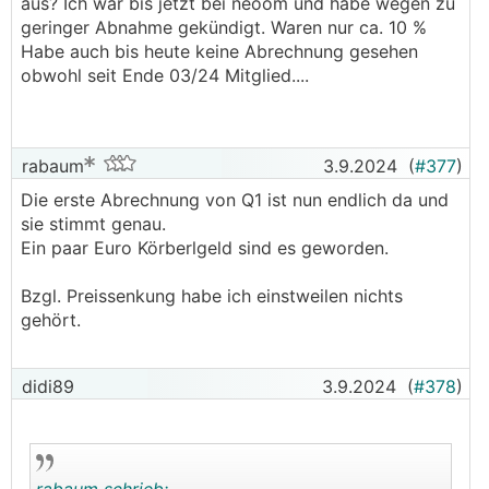
aus? Ich war bis jetzt bei neoom und habe wegen zu
die man ver- oder kaufen wird. So können das
geringer Abnahme gekündigt. Waren nur ca. 10 %
schnell auch überwiegend Gebühren sein.
Habe auch bis heute keine Abrechnung gesehen
2. Gerade kleine Verbraucher und Einspeiser
obwohl seit Ende 03/24 Mitglied....
werden übermäßig belastet. Wie wollt ihr damit
wachsen?
Für mich wird es nach diesem Quartal vermutlich
rabaum
3.9.2024
(
#377
)
auch vorbei sein, auch wenn es prinzipiell bis
Die erste Abrechnung von Q1 ist nun endlich da und
jetzt ganz gut gepasst hat. Aber wenn es unter
sie stimmt genau.
10ct geht, ist es einfach nicht mehr interessant.
Ein paar Euro Körberlgeld sind es geworden.
Da gibt es bessere Alternativen..
───────────────
Bzgl. Preissenkung habe ich einstweilen nichts
gehört.
Finde es (meine ganz persönliche Meinung)
schade, dass "Dienstleister" mittlerweile den
Gebühren- und Kalkulationsdschungel
didi89
3.9.2024
(
#378
)
übernommen haben und wenn du was kalkulieren
willst, kommst bestenfalls irgendwo in die Nähe.
Find das, wie es zB in Premstätten bei der EEG
ist (für mich persönlich gesehen), am