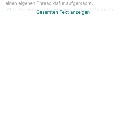
einen eigenen Thread dafür aufgemacht.
https://neoom.com/loesungen-eeg?sector=private
Gesamten Text anzeigen
Wer von euch ist schon live dabei?
Wer plant, demnächst beizutreten?
Ich habe mich mal in dem Portal angemeldet und
alles erfasst. Erst dann erfährt man die Details auf
Ebene des - in meinem Fall - Umspannwerks.
Zu den Kosten, ich glaube, dass ich noch nicht alle
durchschaut habe:
Kaution - wie der Name schon sagt, würde man
wieder retour bekommen.
Monatsbeitrag
Provision pro kWh
Gibt es sonst noch etwas?
Bin gespannt auf eure Erfahrungen.