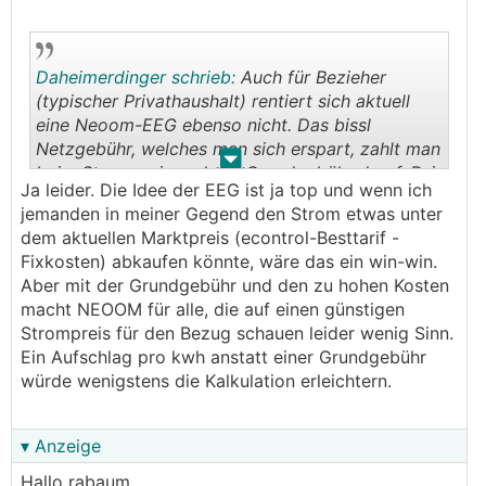
Daheimerdinger schrieb:
Auch für Bezieher
(typischer Privathaushalt) rentiert sich aktuell
eine Neoom-EEG ebenso nicht. Das bissl
Netzgebühr, welches man sich erspart, zahlt man
.
.
beim Strompreis und der Grundgebühr drauf. Bei
Ja leider. Die Idee der EEG ist ja top und wenn ich
13 cent ist es sowieso nicht rentabel, bei 9 aber
jemanden in meiner Gegend den Strom etwas unter
ebenso nicht wirklich.
dem aktuellen Marktpreis (econtrol-Besttarif -
Fixkosten) abkaufen könnte, wäre das ein win-win.
Aber mit der Grundgebühr und den zu hohen Kosten
macht NEOOM für alle, die auf einen günstigen
Strompreis für den Bezug schauen leider wenig Sinn.
Ein Aufschlag pro kwh anstatt einer Grundgebühr
würde wenigstens die Kalkulation erleichtern.
▾ Anzeige
Hallo rabaum,