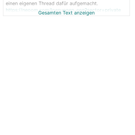
einen eigenen Thread dafür aufgemacht.
https://neoom.com/loesungen-eeg?sector=private
Gesamten Text anzeigen
Wer von euch ist schon live dabei?
Wer plant, demnächst beizutreten?
Ich habe mich mal in dem Portal angemeldet und
alles erfasst. Erst dann erfährt man die Details auf
Ebene des - in meinem Fall - Umspannwerks.
Zu den Kosten, ich glaube, dass ich noch nicht alle
durchschaut habe:
Kaution - wie der Name schon sagt, würde man
wieder retour bekommen.
Monatsbeitrag
Provision pro kWh
Gibt es sonst noch etwas?
Bin gespannt auf eure Erfahrungen.