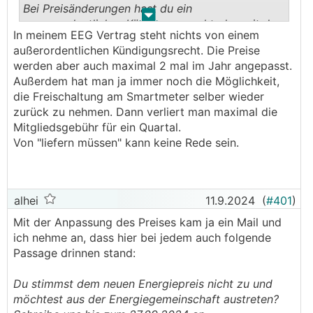
Bei Preisänderungen hast du ein
.
.
ausserordentliches Kündigungsrecht, das mit der
In meinem EEG Vertrag steht nichts von einem
Preisänderung schlagend wird. Ansonsten gelten
außerordentlichen Kündigungsrecht. Die Preise
natürlich die 3 Monate.
werden aber auch maximal 2 mal im Jahr angepasst.
Es wäre auch unsinnig, da ja z.b. der Preis auf
Außerdem hat man ja immer noch die Möglichkeit,
(nahezu) 0,- gesetzt werden könnte und du dann
die Freischaltung am Smartmeter selber wieder
trotzdem liefern musst.
zurück zu nehmen. Dann verliert man maximal die
Mitgliedsgebühr für ein Quartal.
Von "liefern müssen" kann keine Rede sein.
alhei
11.9.2024
(
#401
)
Mit der Anpassung des Preises kam ja ein Mail und
ich nehme an, dass hier bei jedem auch folgende
Passage drinnen stand:
Du stimmst dem neuen Energiepreis nicht zu und
möchtest aus der Energiegemeinschaft austreten?