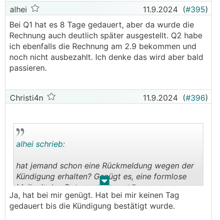
alhei
11.9.2024
(
#395
)
Bei Q1 hat es 8 Tage gedauert, aber da wurde die
Rechnung auch deutlich später ausgestellt. Q2 habe
ich ebenfalls die Rechnung am 2.9 bekommen und
noch nicht ausbezahlt. Ich denke das wird aber bald
passieren.
Christi4n
11.9.2024
(
#396
)
alhei schrieb:
hat jemand schon eine Rückmeldung wegen der
Kündigung erhalten? Genügt es, eine formlose
.
.
Mail mit den Daten an support@neoom.com zu
Ja, hat bei mir genügt. Hat bei mir keinen Tag
senden?
gedauert bis die Kündigung bestätigt wurde.