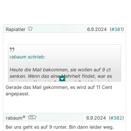
Rapiatler
6.9.2024
(
#381
)
rabaum schrieb:
Heute die Mail bekommen, sie wollen auf 9 ct
senken. Wenn das eine Mehrheit findet, war es
.
.
das leider für mich. Bei aktuell 7 ct Mischpreis,
Gerade das Mail gekommen, es wird auf 11 Cent
die ich bei der oemag bekomme, würde ich noch
angepasst.
draufzahlen.
rabaum
6.9.2024
(
#382
)
Bei uns geht es auf 9 runter. Bin dann leider weg.