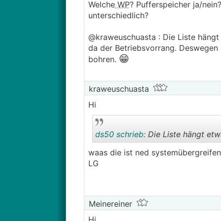
Welche
WP
? Pufferspeicher ja/nein
unterschiedlich?
@kraweuschuasta : Die Liste hängt e
da der Betriebsvorrang. Deswegen b
😁
bohren.
kraweuschuasta
Hi
ds50 schrieb:
Die Liste hängt et
waas die ist ned systemübergreife
LG
Meinereiner
Hi,