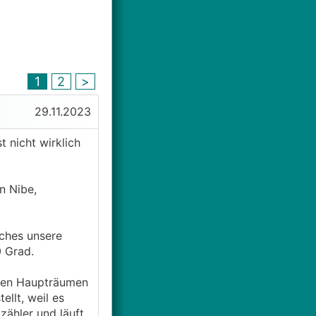
1
2
>
29.11.2023
 nicht wirklich
n Nibe,
lches unsere
0 Grad.
 den Haupträumen
llt, weil es
zähler und läuft