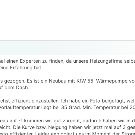
l einen Experten zu finden, da unsere Heizungsfirma selbst
eine Erfahrung hat.
us gezogen. Es ist ein Neubau mit KfW 55, Wärmepumpe vo
uf dem Dach.
hst effizient einzustellen. Ich habe ein Foto beigefügt, we
 Vorlauftemperatur liegt bei 35 Grad. Min. Temperatur bei 2
eau auf -1 kommen wir gut zurecht, dadurch haben wir in
ht. Die Kurve bzw. Neigung haben wir jetzt mal auf 3 geste
desto effizienter. Leider explodiert uns im Moment der Strom