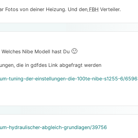
r Fotos von deiner Heizung. Und den
FBH
Verteiler.
🙂
t, Welches Nibe Modell hast Du
lungen, die in gdfdes Link abgefragt werden
rum-tuning-der-einstellungen-die-100te-nibe-s1255-6/659
rum-hydraulischer-abgleich-grundlagen/39756